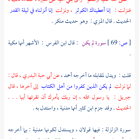
فنزلت : ‏ ‏
‏إنا أعطيناك الكوثر‏
‏ ، ونزلت ‏
إنا أنزلناه في ليلة القدر
الحديث . قال
المزي‏
: ‏ وهو حديث منكر‏ .
[
ص:
69 ]
سورة لم يكن
: قال
ابن الفرس ‏
: ‏ الأشهر أنها مكية‏
.
قلت‏ : ‏ ويدل لمقابله ما أخرجه
أحمد ،
عن
أبي حبة البدري
، قال :
لما نزلت‏‏ ‏
لم يكن الذين كفروا من أهل الكتاب
‏ إلى آخرها ، قال
جبريل‏
: ‏ يا رسول الله ، إن ربك يأمرك أن تقرئها أبيا . . .
الحديث‏
. وقد جزم
ابن كثير
أنها مدنية ، واستدل به‏ .
سورة الزلزلة : فيها قولان ، ويستدل لكونها مدنية : بما أخرجه