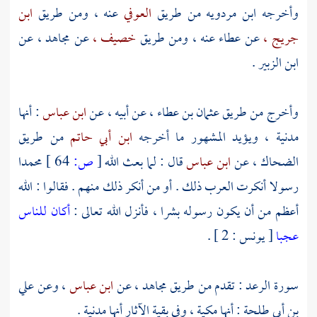
وأخرجه
ابن مردويه
من طريق
العوفي
عنه ، ومن طريق
ابن
جريج ،
عن
عطاء
عنه ، ومن طريق
خصيف ،
عن
مجاهد ،
عن
ابن الزبير
.
وأخرج من طريق
عثمان بن عطاء ،
عن أبيه ، عن
ابن عباس
: أنها
مدنية ، ويؤيد المشهور ما أخرجه
ابن أبي حاتم
من طريق
الضحاك ،
عن
ابن عباس
قال : لما بعث الله
[
ص:
64 ]
محمدا
رسولا أنكرت العرب ذلك . أو من أنكر ذلك منهم . فقالوا : الله
أعظم من أن يكون رسوله بشرا ، فأنزل الله تعالى :
أكان للناس
عجبا
[ يونس : 2 ] .
سورة الرعد : تقدم من طريق
مجاهد ،
عن
ابن عباس
، وعن
علي
بن أبي طلحة
: أنها مكية ، وفي بقية الآثار أنها مدنية .