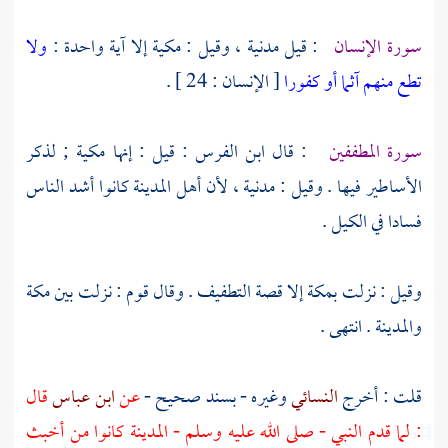
سورة الإنسان
: قيل مدنية ، وقيل : مكية إلا آية واحدة :
ولا
تطع منهم آثما أو كفورا
[ الإنسان : 24 ] .
سورة المطففين
: قال
ابن الفرس
: قيل : إنها مكية ; لذكر
الأساطير فيها . وقيل : مدنية ، لأن
أهل
المدينة
كانوا أشد الناس
فسادا في الكيل .
وقيل : نزلت
بمكة
إلا قصة التطفيف . وقال قوم : نزلت بين
مكة
والمدينة
. انتهى .
قلت : أخرج
النسائي
وغيره - بسند صحيح -
عن
ابن عباس
قال
: لما قدم النبي - صلى الله عليه وسلم -
المدينة
كانوا من أخبث