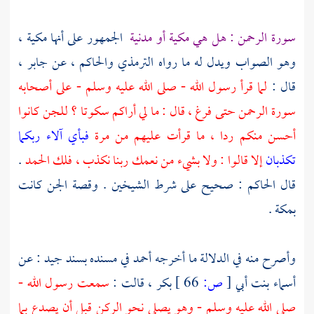
سورة الرحمن : هل هي مكية أو مدنية
الجمهور على أنها مكية ،
وهو الصواب ويدل له ما رواه
الترمذي
والحاكم ،
عن
جابر
،
قال :
لما قرأ رسول الله - صلى الله عليه وسلم - على أصحابه
سورة الرحمن حتى فرغ ، قال : ما لي أراكم سكوتا ؟ للجن كانوا
أحسن منكم ردا ، ما قرأت عليهم من مرة
فبأي آلاء ربكما
تكذبان
إلا قالوا : ولا بشيء من نعمك ربنا نكذب ، فلك الحمد
.
قال
الحاكم
: صحيح على شرط الشيخين . وقصة الجن كانت
بمكة
.
وأصرح منه في الدلالة ما أخرجه
أحمد
في مسنده بسند جيد : عن
أسماء بنت أبي
[
ص:
66 ]
بكر
، قالت :
سمعت رسول الله -
صلى الله عليه وسلم - وهو يصلي نحو الركن قبل أن يصدع بما