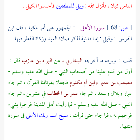
الناس كيلا ، فأنزل الله :
ويل للمطففين
فأحسنوا الكيل .
[
ص:
68 ]
سورة الأعلى
: الجمهور على أنها مكية ، قال ابن
الفرس ‏ : ‏وقيل : إنها مدنية لذكر صلاة العيد وزكاة الفطر فيها‏ .
قلت‏ : ‏ ويرده ما أخرجه
البخاري ،
عن
البراء بن عازب
قال‏ : ‏
أول من قدم علينا من أصحاب النبي - صلى الله عليه وسلم -
مصعب بن عمير
وابن أم مكتوم
فجعلا يقرئاننا القرآن ، ثم جاء
عمار
وبلال
وسعد ،
ثم جاء
عمر بن الخطاب
في عشرين ، ثم جاء
النبي - صلى الله عليه وسلم - فما رأيت أهل
المدينة
فرحوا بشيء
فرحهم به ، فما جاء حتى قرأت :
سبح اسم ربك الأعلى
في سورة
مثلها‏ .