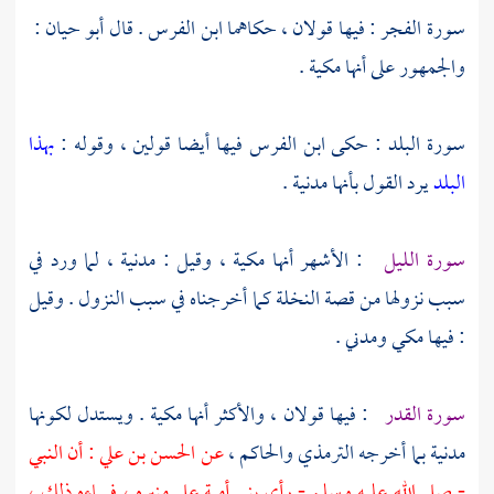
سورة الفجر : فيها قولان ، حكاهما
ابن الفرس
. قال
أبو حيان‏
: ‏
والجمهور على أنها مكية‏ .
سورة البلد : حكى
ابن الفرس
فيها أيضا قولين ، وقوله :
بهذا
البلد
يرد القول بأنها مدنية‏ .
سورة الليل
: الأشهر أنها مكية ، وقيل : مدنية ، لما ورد في
سبب نزولها من قصة النخلة كما أخرجناه في سبب النزول‏ . وقيل
: فيها مكي ومدني‏ .
سورة القدر
: فيها قولان ، والأكثر أنها مكية‏ . ويستدل لكونها
مدنية بما أخرجه
الترمذي
والحاكم ،
عن
الحسن بن علي
: أن النبي
- صلى الله عليه وسلم - رأى
بني أمية
على منبره ، فساءه ذلك ،