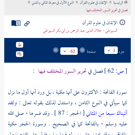
الرئيسية
الإتقان في علوم القرآن
النوع الأول في معرفة المكي والمدني
تراجم الأعلام
فصل في تحرير السور المختلف فيها
الإتقان في علوم القرآن
السيوطي - جلال الدين عبد الرحمن بن أبي بكر السيوطي
جزء
صفحة
1
62
[
ص:
62 ]
فصل في
تحرير السور المختلف فيها
:
سورة الفاتحة : الأكثرون على أنها مكية ، بل ورد أنها أول ما نزل
كما سيأتي في النوع الثامن ، واستدل لذلك بقوله تعالى :
ولقد
آتيناك سبعا من المثاني
[ الحجر : 87 ] . وقد فسرها - صلى الله
عليه وسلم - بالفاتحة كما في الصحيح . وسورة الحجر مكية
باتفاق ، وقد امتن على رسوله فيها بها ، فدل على تقدم نزول