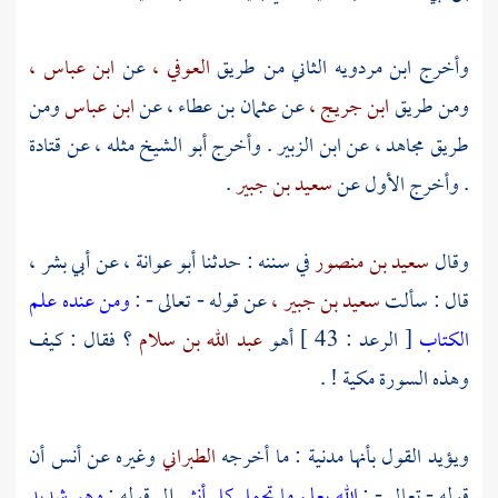
وأخرج
ابن مردويه
الثاني من طريق
العوفي ،
عن
ابن عباس ،
ومن طريق
ابن جريج ،
عن
عثمان بن عطاء ،
عن
ابن عباس
ومن
طريق
مجاهد ،
عن
ابن الزبير
. وأخرج
أبو الشيخ
مثله ، عن
قتادة
. وأخرج الأول عن
سعيد بن جبير
.
وقال
سعيد بن منصور
في سننه : حدثنا
أبو عوانة ،
عن
أبي بشر
،
قال : سألت
سعيد بن جبير ،
عن قوله - تعالى - :
ومن عنده علم
الكتاب
[ الرعد : 43 ] أهو
عبد الله بن سلام
؟ فقال : كيف
وهذه السورة مكية ! .
ويؤيد القول بأنها مدنية : ما أخرجه
الطبراني
وغيره عن
أنس
أن
قوله - تعالى - :
الله يعلم ما تحمل كل أنثى
إلى قوله :
وهو شديد