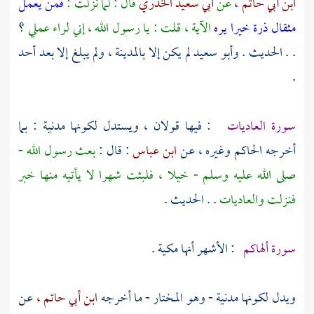
ابن أبي حاتم ،
عن
أبي سعيد الخدري
قال : لما نزلت :
فمن يعمل
مثقال ذرة خيرا يره
الآية ، قلت : يا رسول الله ، إني لراء عملي
؟
. . الحديث .
وأبو سعيد
لم يكن إلا
بالمدينة
، ولم يبلغ إلا بعد
أحد
.
سورة العاديات
: فيها قولان ، ويستدل لكونها مدنية : بما
أخرجه
الحاكم
وغيره ، عن
ابن عباس
: قال :
بعث رسول الله -
صلى الله عليه وسلم - خيلا ، فلبثت شهرا لا يأتيه منها خبر
فنزلت والعاديات
. . الحديث .
سورة ألهاكم
: الأشهر أنها مكية .
ويدل لكونها مدنية - وهو المختار - ما أخرجه
ابن أبي حاتم ،
عن