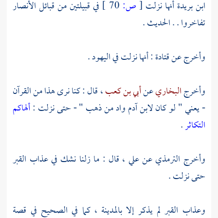
ابن بريدة
أنها نزلت
[
ص:
70 ]
في قبيلتين من قبائل
الأنصار
تفاخروا . . الحديث .
وأخرج عن
قتادة
: أنها نزلت في
اليهود
.
وأخرج
البخاري
عن
أبي بن كعب
، قال : كنا نرى هذا من القرآن
- يعني " لو كان لابن آدم واد من ذهب " - حتى نزلت :
ألهاكم
التكاثر
.
وأخرج
الترمذي
عن
علي
، قال : ما زلنا نشك في عذاب القبر
حتى نزلت .
وعذاب القبر لم يذكر إلا
بالمدينة
، كما في الصحيح في قصة