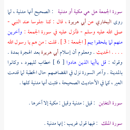
سورة الجمعة هل هي مكية أو مدنية
: الصحيح أنها مدنية ، لما
روى
البخاري
عن
أبي هريرة
، قال : كنا جلوسا عند النبي -
صلى الله عليه وسلم - فأنزل عليه في سورة الجمعة :
وآخرين
منهم لما يلحقوا بهم
[ الجمعة : 3 ] . قلت : من هم يا رسول الله
. . . . الحديث
. ومعلوم أن إسلام
أبي هريرة
بعد الهجرة بمدة .
وقوله :
قل ياأيها الذين هادوا
[ 6 ] خطاب
لليهود
، وكانوا
بالمدينة
. وآخر السورة نزل في انقضاضهم حال الخطبة لما قدمت
العير ، كما في الأحاديث الصحيحة ، فثبت أنها مدنية كلها .
سورة التغابن
: قيل : مدنية وقيل : مكية إلا آخرها .
سورة الملك
: فيها قول غريب : إنها مدنية .