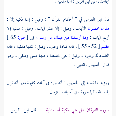
مجاهد ،
عن
ابن الزبير
: أنها مدنية .
قال
ابن الفرس
في " أحكام القرآن " : وقيل : إنها مكية إلا :
هذان خصمان
الآيات . وقيل : إلا عشر آيات . وقيل : مدنية إلا
أربع آيات :
وما أرسلنا من قبلك من رسول
إلى
[
ص:
65 ]
عقيم
[ 52 - 55 ] . قاله
قتادة
وغيره . وقيل : كلها مدنية ، قاله
الضحاك
وغيره ، وقيل : هي مختلطة ، فيها مدني ومكي ، وهو
قول الجمهور . انتهى .
ويؤيد ما نسبه إلى الجمهور : أنه ورد في آيات كثيرة منها أنه نزل
بالمدينة ،
كما حررناه في أسباب النزول .
سورة الفرقان هل هي مكية أو مدنية
: قال
ابن الفرس
: