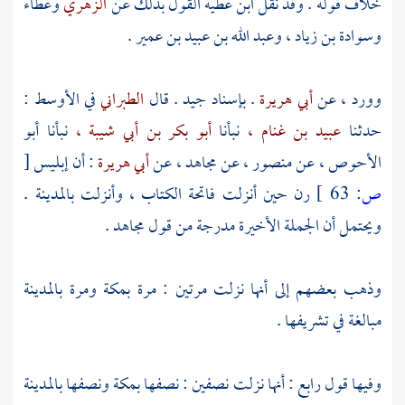
خلاف قوله . وقد نقل
ابن عطية
القول بذلك عن
الزهري
وعطاء
وسوادة بن زياد
،
وعبد الله بن عبيد بن عمير
.
وورد ، عن
أبي هريرة
. بإسناد جيد . قال
الطبراني
في الأوسط :
حدثنا
عبيد بن غنام ،
نبأنا
أبو بكر بن أبي شيبة ،
نبأنا
أبو
الأحوص ،
عن
منصور ،
عن
مجاهد ،
عن
أبي هريرة
: أن إبليس
[
ص:
63 ]
رن حين أنزلت فاتحة الكتاب ، وأنزلت
بالمدينة
.
ويحتمل أن الجملة الأخيرة مدرجة من قول
مجاهد .
وذهب بعضهم إلى أنها نزلت مرتين : مرة
بمكة
ومرة
بالمدينة
مبالغة في تشريفها .
وفيها قول رابع : أنها نزلت نصفين : نصفها
بمكة
ونصفها
بالمدينة