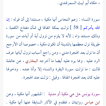
، حكاه
أبو ليث السمرقندي
.
سورة النساء : زعم
النحاس
أنها مكية ، مستندا إلى أن قوله :
إن
الله يأمركم
[ 58 ] نزلت
بمكة
اتفاقا في شأن مفتاح
الكعبة
،
وذلك مستند واه ; لأنه لا يلزم من نزول آية أو آيات من سورة
طويلة نزل معظمها
بالمدينة
أن تكون مكية ، خصوصا أن الأرجح
أن ما نزل بعد الهجرة مدني ، ومن راجع أسباب نزول آياتها عرف
الرد عليه . ومما يرد عليه أيضا ما أخرجه
البخاري
، عن
عائشة
قالت : ما نزلت سورة البقرة والنساء إلا وأنا عنده . ودخولها
عليه كان بعد الهجرة اتفاقا . وقيل : نزلت عند الهجرة .
سورة يونس هل هي مكية أو مدنية
: المشهور أنها مكية ، وعن
ابن عباس
روايتان ، فتقدم في الآثار السابقة عنها أنها مكية .