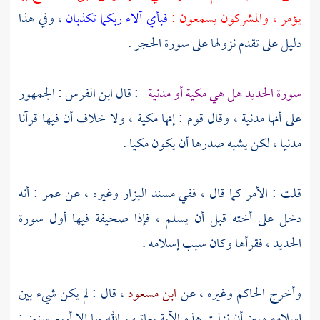
يؤمر ، والمشركون يسمعون :
فبأي آلاء ربكما تكذبان
، وفي هذا
دليل على تقدم نزولها على سورة الحجر .
سورة الحديد هل هي مكية أو مدنية
: قال
ابن الفرس
: الجمهور
على أنها مدنية ، وقال قوم : إنها مكية ، ولا خلاف أن فيها قرآنا
مدنيا ، لكن يشبه صدرها أن يكون مكيا .
قلت : الأمر كما قال ، ففي مسند
البزار
وغيره ، عن
عمر
: أنه
دخل على أخته قبل أن يسلم ، فإذا صحيفة فيها أول سورة
الحديد ، فقرأها وكان سبب إسلامه .
وأخرج
الحاكم
وغيره ، عن
ابن مسعود
، قال : لم يكن شيء بين
إسلامه وبين أن نزلت هذه الآية يعاتبهم الله بها إلا أربع سنين :