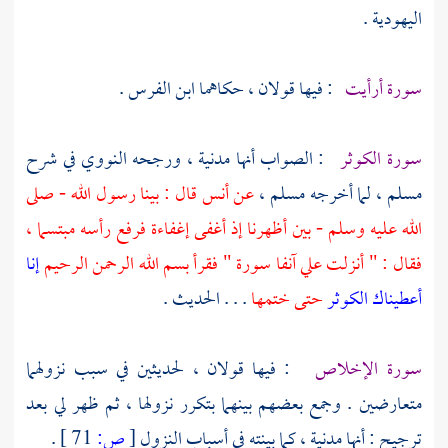
اليهودية .
سورة أرأيت
: فيها قولان ، حكاهما
ابن الفرس
.
سورة الكوثر
: الصواب أنها مدنية ، ورجحه
النووي
في شرح
مسلم
، لما أخرجه
مسلم ،
عن
أنس
قال : بينا رسول الله - صلى
الله عليه وسلم - بين أظهرنا إذ أغفى إغفاءة فرفع رأسه مبتسما ،
فقال : " أنزلت علي آنفا سورة " فقرأ بسم الله الرحمن الرحيم
إنا
أعطيناك الكوثر
حتى ختمها
. . . الحديث .
سورة الإخلاص
: فيها قولان ، لحديثين في سبب نزولهما
متعارضين . وجمع بعضهم بينهما بتكرر نزولها ، ثم ظهر لي بعد
ترجيح : أنها مدنية ، كما بينته في أسباب النزول
[
ص:
71 ]
.