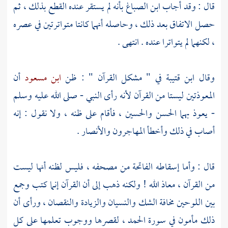
قال : وقد أجاب
ابن الصباغ
بأنه لم يستقر عنده القطع بذلك ، ثم
حصل الاتفاق بعد ذلك ، وحاصله أنهما كانتا متواترتين في عصره
، لكنهما لم يتواترا عنده . انتهى .
وقال
ابن قتيبة
في " مشكل القرآن " : ظن
ابن مسعود
أن
المعوذتين ليستا من القرآن لأنه رأى النبي - صلى الله عليه وسلم
- يعوذ بهما
الحسن
والحسين
، فأقام على ظنه ، ولا نقول : إنه
أصاب في ذلك وأخطأ
المهاجرون
والأنصار
.
قال : وأما إسقاطه الفاتحة من مصحفه ، فليس لظنه أنها ليست
من القرآن ، معاذ الله ! ولكنه ذهب إلى أن القرآن إنما كتب وجمع
بين اللوحين مخافة الشك والنسيان والزيادة والنقصان ، ورأى أن
ذلك مأمون في سورة الحمد ، لقصرها ووجوب تعلمها على كل