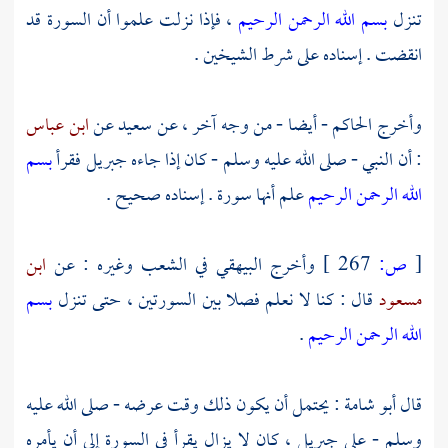
تنزل
بسم الله الرحمن الرحيم
، فإذا نزلت علموا أن السورة قد
انقضت . إسناده على شرط الشيخين .
وأخرج الحاكم - أيضا - من وجه آخر ، عن
سعيد
عن
ابن عباس
: أن النبي - صلى الله عليه وسلم - كان إذا جاءه
جبريل
فقرأ
بسم
الله الرحمن الرحيم
علم أنها سورة . إسناده صحيح .
[
ص:
267 ]
وأخرج
البيهقي
في الشعب وغيره : عن
ابن
مسعود
قال : كنا لا نعلم فصلا بين السورتين ، حتى تنزل
بسم
الله الرحمن الرحيم
.
قال
أبو شامة
: يحتمل أن يكون ذلك وقت عرضه - صلى الله عليه
وسلم - على
جبريل
، كان لا يزال يقرأ في السورة إلى أن يأمره