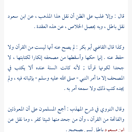
قال : وإلا غلب على الظن أن نقل هذا المذهب ، عن
ابن سعود
نقل باطل ، وبه يحصل الخلاص ، عن هذه العقدة .
وكذا قال
القاضي أبو بكر
: لم يصح عنه أنها ليست من القرآن ولا
حفظ عنه . إنما حكها وأسقطها من مصحفه إنكارا لكتابتها ، لا
جحدا لكونها قرآنا ; لأنه كانت السنة عنده ألا يكتب في
المصحف إلا ما أمر النبي - صلى الله عليه وسلم - بإثباته فيه ، ولم
يجده كتب ذلك ولا سمعه أمر به .
وقال
النووي
في شرح المهذب : أجمع المسلمون على أن المعوذتين
والفاتحة من القرآن ، وأن من جحد منها شيئا كفر ، وما نقل عن
ابن مسعود
باطل ليس بصحيح .