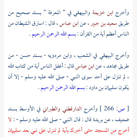
وأخرج
ابن خزيمة
والبيهقي
في " المعرفة " بسند صحيح من
طريق
سعيد بن جبير ،
عن
ابن عباس
، قال : استرق الشيطان من
الناس أعظم آية من القرآن :
بسم الله الرحمن الرحيم
.
وأخرج
البيهقي
في الشعب ،
وابن مردويه
- بسند حسن - من
طريق
مجاهد ،
عن
ابن عباس
قال : أغفل الناس آية من كتاب الله
، لم تنزل على أحد سوى النبي - صلى الله عليه وسلم - إلا أن
يكون
سليمان بن داود
:
بسم الله الرحمن الرحيم
.
[
ص:
266 ]
وأخرج
الدارقطني
والطبراني
في الأوسط بسند
ضعيف ، عن
بريدة
قال : قال النبي - صلى الله عليه وسلم - :
لا
أخرج من المسجد حتى أخبرك بآية لم تنزل على نبي بعد سليمان