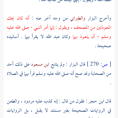
مصاحفه ، ويقول : إنهما ليستا من كتاب الله .
وأخرج
البزار
والطبراني
من وجه آخر عنه :
أنه كان يحك
المعوذتين من المصحف ، ويقول : إنما أمر النبي - صلى الله عليه
وسلم - أن يتعوذ بهما
وكان
عبد الله
لا يقرأ بهما . أسانيده
صحيحة .
[
ص:
270 ]
قال
البزار
: ولم يتابع
ابن مسعود
على ذلك أحد
من الصحابة وقد صح أنه صلى الله عليه وسلم قرأ بهما في الصلاة
.
قال
ابن حجر
: فقول من قال : إنه كذب عليه مردود ، والطعن
في الروايات الصحيحة بغير مستند لا يقبل ، بل الروايات