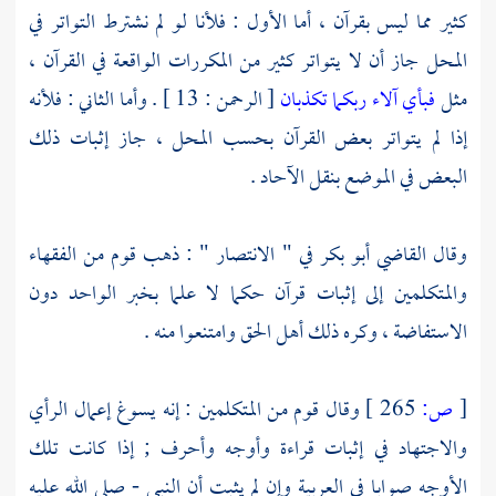
كثير مما ليس بقرآن ، أما الأول : فلأنا لو لم نشترط التواتر في
المحل جاز أن لا يتواتر كثير من المكررات الواقعة في القرآن ،
مثل
فبأي آلاء ربكما تكذبان
[ الرحمن : 13 ] . وأما الثاني : فلأنه
إذا لم يتواتر بعض القرآن بحسب المحل ، جاز إثبات ذلك
البعض في الموضع بنقل الآحاد .
وقال
القاضي أبو بكر
في " الانتصار " : ذهب قوم من الفقهاء
والمتكلمين إلى إثبات قرآن حكما لا علما بخبر الواحد دون
الاستفاضة ، وكره ذلك أهل الحق وامتنعوا منه .
[
ص:
265 ]
وقال قوم من المتكلمين : إنه يسوغ إعمال الرأي
والاجتهاد في إثبات قراءة وأوجه وأحرف ; إذا كانت تلك
الأوجه صوابا في العربية وإن لم يثبت أن النبي - صلى الله عليه