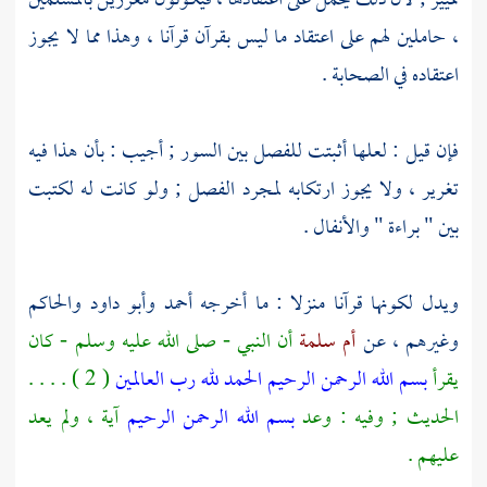
تمييز ; لأن ذلك يحمل على اعتقادها ، فيكونون مغررين بالمسلمين
، حاملين لهم على اعتقاد ما ليس بقرآن قرآنا ، وهذا مما لا يجوز
اعتقاده في الصحابة .
فإن قيل : لعلها أثبتت للفصل بين السور ; أجيب : بأن هذا فيه
تغرير ، ولا يجوز ارتكابه لمجرد الفصل ; ولو كانت له لكتبت
بين " براءة " والأنفال .
ويدل لكونها قرآنا منزلا : ما أخرجه
أحمد
وأبو داود
والحاكم
وغيرهم ، عن
أم سلمة
أن النبي - صلى الله عليه وسلم - كان
يقرأ
بسم الله الرحمن الرحيم
الحمد لله رب العالمين
( 2 ) . . . .
الحديث ; وفيه : وعد
بسم الله الرحمن الرحيم
آية ، ولم يعد
عليهم .