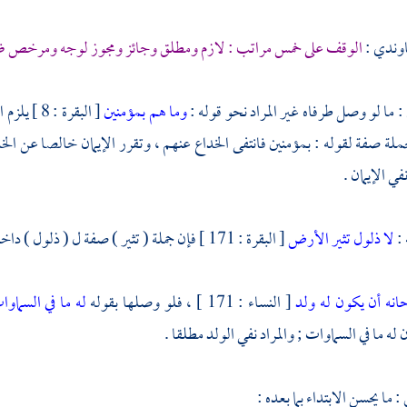
وندي
:
الوقف على خمس مراتب : لازم ومطلق وجائز ومجوز لوجه ومرخص 
وما هم بمؤمنين
[ البقرة : 8 ] يلزم الوقف هنا ، إذ لو وصل بقوله :
ملة صفة لقوله : بمؤمنين فانتفى الخداع عنهم ، وتقرر الإيمان خالصا عن الخد
في الإيمان .
 :
لا ذلول تثير الأرض
[ البقرة : 171 ] فإن جملة ( تثير ) صفة ل ( ذلول ) داخلة في حيز النفي ، أي : ليست ذلولا مثيرة للأرض .
انه أن يكون له ولد
[ النساء : 171 ] ، فلو وصلها بقوله
له ما في السماو
ه ما في السماوات ; والمراد نفي الولد مطلقا .