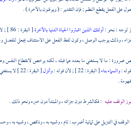
ول على الفعل يقطع النظم ; فإن التقدير : ( ويوقنون بالآخرة ) .
أولئك الذين اشتروا الحياة الدنيا بالآخرة
[ البقرة : 86 ] ; لأن الفاء في قوله :
جزاء ، وذلك يوجب الوصل ، وكون لفظ الفعل على الاستئناف يجعل للفصل وج
خص ضرورة : ما لا يستغني ما بعده عما قبله ، لكنه يرخص لانقطاع النفس وطو
وله :
والسماء بناء
[ البقرة : 22 ] ; لأن قوله :
وأنزل
[ البقرة : 22 
فهومة .
جوز الوقف عليه
: فكالشرط دون جزائه ، والمبتدأ دون خبره ونحو ذلك .
الوقف في التنزيل على ثمانية أضرب : تام ، وشبيه به ، وناقص ، وشبيه به ، وحسن 