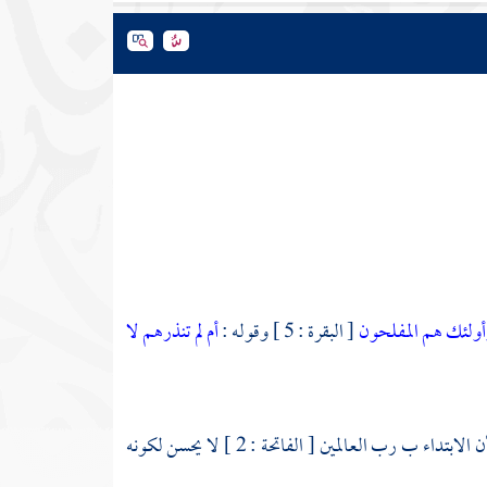
أولئك هم المفلحون
[ البقرة : 5 ] وقوله :
أم لم تنذرهم لا
: هو الذي يحسن الوقف عليه ولا يحسن الابتداء بما بعده كقوله : الحمد لله ; لأن الابتداء ب رب العالمين [ الفاتحة : 2 ] لا يحسن لكونه