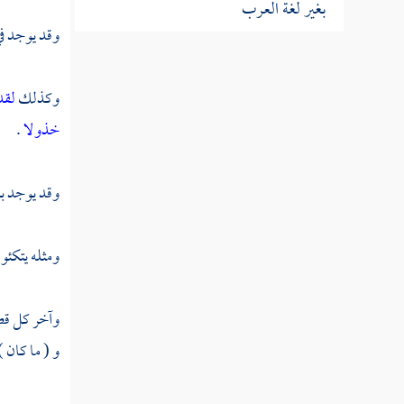
بغير لغة العرب
وقد يوجد في
النوع التاسع والثلاثون في معرفة الوجوه
والنظائر
وكذلك
لقد
النوع الأربعون في معرفة معاني الأدوات التي
خذولا
.
يحتاج إليها المفسر
وقد يوجد بع
النوع الحادي والأربعون في معرفة
إعرابه
ومثله يتكئون وزخرفا [ الزخرف : 34 -
النوع الثاني والأربعون في قواعد مهمة يحتاج
المفسر إلى معرفتها
وآخر كل قصة 
النوع الثالث والأربعون في المحكم والمتشابه
و ( ما كان )
النوع الرابع والأربعون في مقدمه