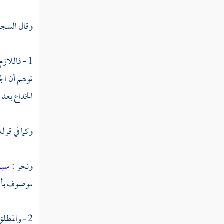
مخاطباته
وقال
السجا
النوع الثاني والخمسون في حقيقته ومجازه
النوع الثالث والخمسون في تشبيهه واستعاراته
1 - فاللازم : ما لو وصل طرفاه غير المراد نحو قوله :
توهم أن الج
النوع الرابع والخمسون في كناياته
وتعريضه
الخداع بعد ن
النوع الخامس والخمسون في الحصر
وكما في قوله
والاختصاص
النوع السادس والخمسون في الإيجاز والإطناب
ونحو :
سبح
النوع السابع والخمسون في الخبر والإنشاء
موصوف بأن ل
النوع الثامن والخمسون في بدائع القرآن
2 - والمطلق : ما يحسن الابتداء بما بعده :