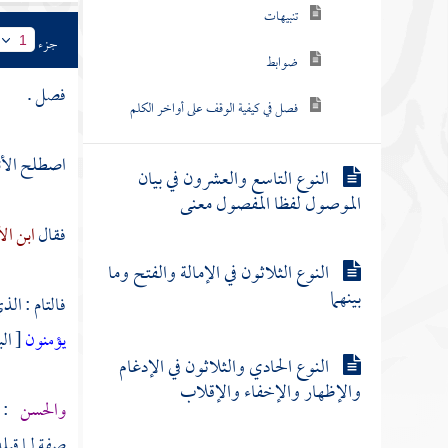
تنبيهات
جزء
1
ضوابط
فصل .
فصل في كيفية الوقف على أواخر الكلم
اصطلح الأئم
النوع التاسع والعشرون في بيان
الموصول لفظا المفصول معنى
فقال
ابن ال
النوع الثلاثون في الإمالة والفتح وما
بينهما
فالتام : الذ
يؤمنون
[ البقر
النوع الحادي والثلاثون في الإدغام
والإظهار والإخفاء والإقلاب
والحسن
صفة لما قبله