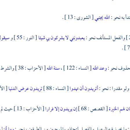
دأ به نحو :
الله يجتبي
[ الشورى : 13 ] .
والفعل المستأنف نحو :
يعبدونني لا يشركون بي شيئا
[ النور : 55 ] و
سيقول
حذوف نحو :
وعد الله
[ النساء : 122 ] ،
سنة الله
[ الأحزاب : 38 ] والشرط نحو :
ولو مقدرا : نحو :
أتريدون أن تهدوا
[ النساء : 88 ]
تريدون عرض الدنيا
[ الأنفا
ن لهم الخيرة
[ القصص : 68 ]
إن يريدون إلا فرارا
[ الأحزاب : 13 ] حيث لم يكن كل ذلك مقولا لقول سابق .
وما أنز