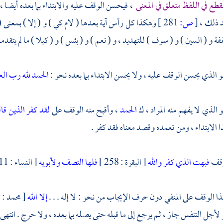
نقطع في اللفظ متعلق في المعنى
، فيحسن الوقف عليه والابتداء بما بعده أيضا ،
عد ذلك ،
[
ص:
281 ]
وهكذا كل رأس آية بعدها ( لام كي ) و ( إلا ) بمعنى (
ففة و ( السين ) و ( سوف ) للتهديد ، و ( نعم ) و ( بئس ) و ( كيلا ) ما لم يتقد
 الذي يحسن الوقف عليه ، ولا يحسن الابتداء بما بعده نحو :
الحمد لله رب الع
 الذي لا يفهم منه المراد ، ك
الحمد
، وأقبح منه الوقف على
لقد كفر الذين قال
 الابتداء ، ومن تعمده وقصد معناه فقد كفر .
لوقف
فبهت الذي كفر والله
[ البقرة : 258 ]
فلها النصف ولأبويه
[ النساء : 11 ] .
ا الوقف على المنفي دون حرف الإيجاب من نحو : لا إله . . .
إلا الله
[ محمد : 19 ] . وما أرسلناك . . .
لأجل التنفس جاز ، ثم يرجع إلى ما قبله حتى يصله بما بعده ، ولا حرج . انتهى 