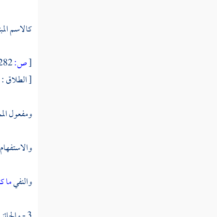
النوع التاسع والخمسون في فواصل الآي
كالاسم المبت
النوع الستون في فواتح السور
[
ص:
282 ]
النوع الحادي والستون في خواتم
السور
[ الطلاق : 7 ] .
النوع الثاني والستون في مناسبة الآيات والسور
ومفعول الم
النوع الثالث والستون في الآيات
المشتبهات
والاستفهام 
النوع الرابع والستون في إعجاز القرآن
والنفي
ما كا
النوع الخامس والستون في العلوم
المستنبطة من القرآن
3 - والجائز : ما يجوز فيه الوصل والفصل لتجاذب الموجبين من الطرفين ، نحو :