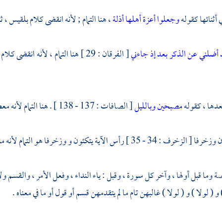
 أثنائها كقوله
وجعلوا أعزة أهلها أذلة
، هنا التمام ; لأنه انقضى كلام
بلقيس ،
ثم
 أضلني عن الذكر بعد إذ جاءني
[ الفرقان : 29 ] هنا التمام ، لأنه انقضى كلام الظالم
دها ، كقوله
مصبحين وبالليل
[ الصافات : 137 - 138 ] . هنا التمام لأنه معطوف على المعنى ، أي : بالصبح وبالليل .
 35 ] رأس الآية يتكئون و وزخرفا هو التمام لأنه معطوف على ما قبله .
وما قبل أولها ، وآخر كل سورة ، وقبل : ياء النداء ، وفعل الأمر ، والقسم ولام
 و ( لولا ) و ( لولا ) غالبهن تام ما لم يتقدمهن قسم أو قول أو ما في معناه .