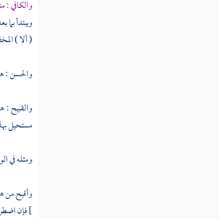
ومؤخره
والكافي : م
ويبتدأ بما ب
النوع الخامس والأربعون في عامه وخاصه
( ألا ) المخ
النوع السادس والأربعون في مجمله ومبينه
والحسن : هو
النوع السابع والأربعون في ناسخه ومنسوخه
النوع الثامن والأربعون في مشكله وموهم
والقبيح : هو
الاختلاف والتناقض
مستحيل بهذا
النوع التاسع والأربعون في مطلقه
ومقيده
ومثله في ا
النوع الخمسون في منطوقه ومفهومه
وأقبح من هذ
النوع الحادي والخمسون في وجود
] فإن اضطر 