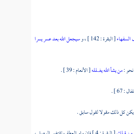
 السفهاء
[ البقرة : 142 ] ، و
سيجعل الله بعد عسر يسرا
من يشأ الله يضلله
[ الأنعام : 39 ] .
ل : 67 ] .
ل من قبلك
[ البقرة : 4 ] فإن واو العطف تقتضي الوصل ،