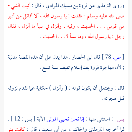
وروى
الترمذي
عن
فروة بن مسيك المرادي
، قال :
أتيت النبي -
صلى الله عليه وسلم - فقلت : يا رسول الله ، ألا أقاتل من أدبر
من قومي . . . الحديث ، وفيه : وأنزل في سبأ ما أنزل ، فقال
رجل : يا رسول الله ، وما سبأ ؟ . . . الحديث
.
[
ص:
78 ]
قال
ابن الحصار
: هذا يدل على أن هذه القصة مدنية
; لأن مهاجرة فروة بعد إسلام
ثقيف
سنة تسع .
قال : ويحتمل أن يكون قوله : ( وأنزل ) حكاية عما تقدم نزوله
قبل هجرته .
يس
: استثني منها :
إنا نحن نحيي الموتى
الآية [ يس : 12 ] .
لما أخرجه
الترمذي
والحاكم ،
عن
أبي سعيد
، قال :
كانت
بنو