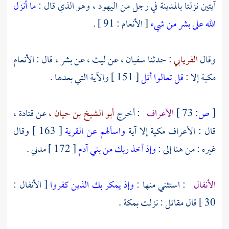
آيتين نزلتا
بالمدينة
في رجل من
اليهود
، وهو الذي قال :
ما أنزل
الله على بشر من شيء
[ الأنعام : 91 ] .
وقال
الفريابي
: حدثنا
سفيان ،
عن
ليث
، عن
بشر
، قال : الأنعام
مكية إلا :
قل تعالوا أتل
[ 151 ] والآية التي بعدها .
[
ص:
73 ]
الأعراف
: أخرج
أبو الشيخ بن حيان ،
عن
قتادة
،
قال : الأعراف مكية إلا آية
واسألهم عن القرية
[ 163 ] وقال
غيره : من هنا إلى :
وإذ أخذ ربك من بني آدم
[ 172 ] مدني .
الأنفال
: استثني منها :
وإذ يمكر بك الذين كفروا
[ الأنفال :
30 ] قال
مقاتل
: نزلت
بمكة
.