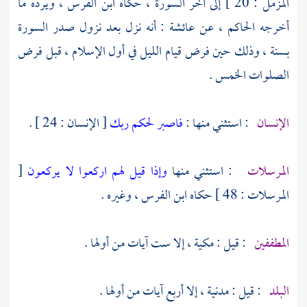
المزمل : 20 ] إلى آخر السورة ، حكاه
ابن الفرس ،
ويرده ما
أخرجه
الحاكم ،
عن
عائشة
: أنه نزل بعد نزول صدر السورة
بسنة ، وذلك حين فرض قيام الليل في أول الإسلام ، قبل فرض
الصلوات الخمس .
الإنسان
: استثني منها :
فاصبر لحكم ربك
[ الإنسان : 24 ] .
المرسلات
: استثني منها
وإذا قيل لهم اركعوا لا يركعون
[
المرسلات : 48 ] حكاه
ابن الفرس ،
وغيره .
المطففين
: قيل : مكية ، إلا ست آيات من أولها .
البلد
: قيل : مدنية ، إلا أربع آيات من أولها .