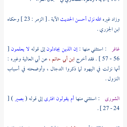
وزاد غيره
الله نزل أحسن الحديث
الآية . [ الزمر : 23 ] وحكاه
ابن الجزري
.
غافر
: استثني منها :
إن الذين يجادلون
إلى قوله
لا يعلمون
[
56 - 57 ] . فقد أخرج
ابن أبي حاتم ،
عن
أبي العالية
وغيره :
أنها نزلت في
اليهود
لما ذكروا
الدجال
، وأوضحته في أسباب
النزول .
الشورى
: استثني منها
أم يقولون افترى
إلى قوله (
بصير
) [
24 - 27 ] .