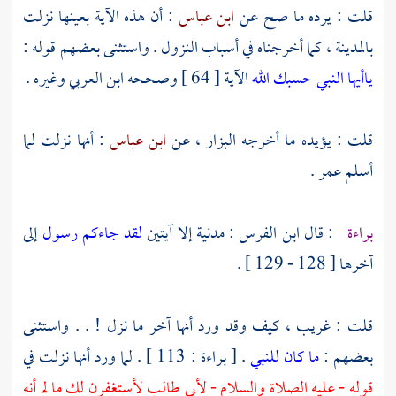
قلت : يرده ما صح عن
ابن عباس
: أن هذه الآية بعينها نزلت
بالمدينة
، كما أخرجناه في أسباب النزول . واستثنى بعضهم قوله :
ياأيها النبي حسبك الله
الآية [ 64 ] وصححه
ابن العربي
وغيره .
قلت : يؤيده ما أخرجه
البزار ،
عن
ابن عباس
: أنها نزلت لما
أسلم
عمر
.
براءة
: قال
ابن الفرس
: مدنية إلا آيتين
لقد جاءكم رسول
إلى
آخرها [ 128 - 129 ] .
قلت : غريب ، كيف وقد ورد أنها آخر ما نزل ! . . واستثنى
بعضهم :
ما كان للنبي
. [ براءة : 113 ] . لما ورد أنها نزلت في
قوله - عليه الصلاة والسلام -
لأبي طالب
لأستغفرن لك ما لم أنه