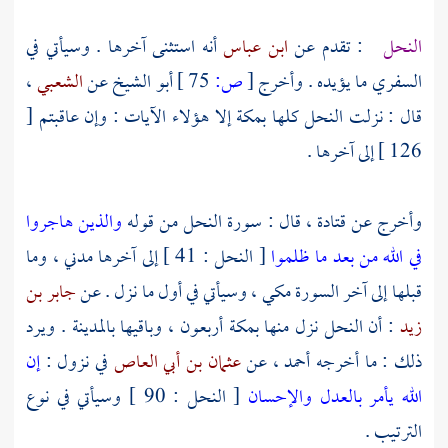
النحل
: تقدم عن
ابن عباس
أنه استثنى آخرها . وسيأتي في
السفري ما يؤيده . وأخرج
[
ص:
75 ]
أبو الشيخ
عن
الشعبي
،
قال : نزلت النحل كلها
بمكة
إلا هؤلاء الآيات : وإن عاقبتم [
126 ] إلى آخرها .
وأخرج عن
قتادة
، قال : سورة النحل من قوله
والذين هاجروا
في الله من بعد ما ظلموا
[ النحل : 41 ] إلى آخرها مدني ، وما
قبلها إلى آخر السورة مكي ، وسيأتي في أول ما نزل . عن
جابر بن
زيد
: أن النحل نزل منها
بمكة
أربعون ، وباقيها
بالمدينة
. ويرد
ذلك : ما أخرجه
أحمد ،
عن
عثمان بن أبي العاص
في نزول :
إن
الله يأمر بالعدل والإحسان
[ النحل : 90 ] وسيأتي في نوع
الترتيب .