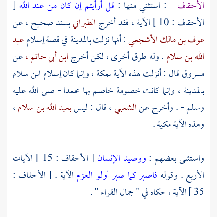
الأحقاف
: استثني منها :
قل أرأيتم إن كان من عند الله
[
الأحقاف : 10 ] الآية ، فقد أخرج
الطبراني
بسند صحيح ، عن
عوف بن مالك الأشجعي
: أنها نزلت
بالمدينة
في قصة إسلام
عبد
الله بن سلام
. وله طرق أخرى ، لكن أخرج
ابن أبي حاتم ،
عن
مسروق
قال : أنزلت هذه الآية
بمكة
، وإنما كان
إسلام ابن سلام
بالمدينة
، وإنما كانت خصومة خاصم بها
محمدا
- صلى الله عليه
وسلم - . وأخرج عن
الشعبي
، قال : ليس
بعبد الله بن سلام
،
وهذه الآية مكية .
واستثنى بعضهم :
ووصينا الإنسان
[ الأحقاف : 15 ] الآيات
الأربع . وقوله
فاصبر كما صبر أولو العزم
الآية . [ الأحقاف :
35 ] الآية ، حكاه في " جمال القراء " .