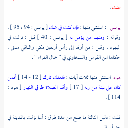
عنك
.
يونس
: استثني منها :
فإن كنت في شك
[ يونس : 94 ، 95 ] .
وقوله :
ومنهم من يؤمن به
[ يونس : 40 ] قيل : نزلت في
اليهود
. وقيل : من أولها إلى رأس أربعين مكي والباقي مدني .
حكاها
ابن الفرس
والسخاوي
في " جمال القراء " .
هود
استثني منها ثلاث آيات :
فلعلك تارك
[ 12 - 14 ]
أفمن
كان على بينة من ربه
[ 17 ]
وأقم الصلاة طرفي النهار
[ هود :
114 ] .
قلت : دليل الثالثة ما صح من عدة طرق : أنها نزلت
بالمدينة
في
حق
أبي اليسر
.