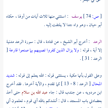
[
ص:
74 ]
يوسف
: استثني منها ثلاث آيات من أولها ، حكاه
أبو حيان
، وهو واه جدا لا يلتفت إليه .
الرعد
: أخرج
أبو الشيخ ،
عن
قتادة
، قال : سورة الرعد مدنية
إلا آية ، قوله :
ولا يزال الذين كفروا تصيبهم بما صنعوا قارعة
[
الرعد : 31 ] .
وعلى القول بأنها مكية ، يستثنى قوله : الله يعلم إلى قوله :
شديد
المحال
[ الرعد : 8 - 13 ] كما تقدم ، والآية آخرها . فقد أخرج
ابن مردويه ،
عن
جندب
قال : جاء
عبد الله بن سلام
حتى أخذ
بعضادتي باب المسجد ، قال : أنشدكم بالله أي قوم ، تعلمون أني