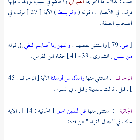
قلت : بدلالة ما أخرجه
الطبراني
والحاكم
في سبب نزولها ، فإنها
نزلت في
الأنصار
. وقوله (
ولو بسط
) الآية [ 27 ] نزلت في
أصحاب الصفة .
[
ص:
79 ]
واستثنى بعضهم :
والذين إذا أصابهم البغي
إلى قوله
من سبيل
[ الشورى : 39 - 41 ] حكاه
ابن الفرس
.
الزخرف
: استثني منها
واسأل من أرسلنا
الآية [ الزخرف : 45
] . قيل : نزلت
بالمدينة
وقيل : في السماء .
الجاثية
: استثني منها
قل للذين آمنوا
[ الجاثية : 14 ] . الآية
حكاه في " جمال القراء " عن
قتادة
.