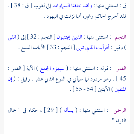
ق : استثني منها :
ولقد خلقنا السماوات
إلى لغوب [ ق : 38 ] .
فقد أخرج
الحاكم
وغيره أنها نزلت في
اليهود
.
النجم
: استثني منها :
الذين يجتنبون
[ النجم : 32 ] إلى (
اتقى
) وقيل :
أفرأيت الذي تولى
[ النجم : 33 ] الآيات التسع .
القمر
: قوله : استثني منها : (
سيهزم الجمع
) الآية [ القمر :
45 ] . وهو مردود لما سيأتي في النوع الثاني عشر . وقيل : (
إن
المتقين
) الآيتين [ 54 - 55 ] .
الرحمن
: استثني منها : (
يسأله
) [ 29 ] ، حكاه في " جمال
القراء " .