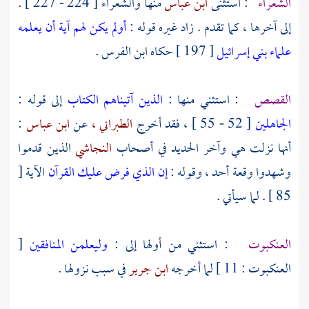
الشعراء
: استثنى
ابن عباس
منها والشعراء [ 224 - 227 ] .
إلى آخرها ، كما تقدم . زاد غيره قوله :
أولم يكن لهم آية أن يعلمه
علماء بني إسرائيل
[ 197 ] حكاه
ابن الفرس
.
القصص
: استثني منها :
الذين آتيناهم الكتاب
إلى قوله :
الجاهلين
[ 52 - 55 ] ، فقد أخرج
الطبراني ،
عن
ابن عباس
:
أنها نزلت هي وآخر الحديد في أصحاب
النجاشي
الذين قدموا
وشهدوا وقعة
أحد ،
وقوله :
إن الذي فرض عليك القرآن
الآية [
85 ] . لما سيأتي .
العنكبوت
: استثني من أولها إلى :
وليعلمن المنافقين
[
العنكبوت : 11 ] لما أخرجه
ابن جرير
في سبب نزولها .