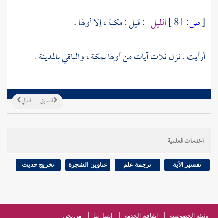
[
ص:
81 ]
الليل
: قيل : مكية ، إلا أولها .
أرأيت : نزل ثلاث آيات من أولها
بمكة
، والباقي
بالمدينة
.
السابق
التالي
الخدمات العلمية
تفسير الآية
ترجمة علم
عناوين الشجرة
تخريج حديث
وثيقة الخصوصية
اتفاقية الخدمة
اتصل بنا
من نحن