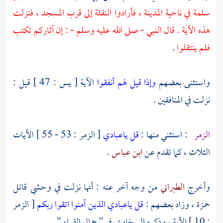
سلمة
في ناحية
المدينة
، فأرادوا النقلة إلى قرب المسجد ، فنزلت
هذه الآية . قال النبي - صلى الله عليه وسلم - : إن آثاركم تكتب
فلم ينتقلوا
.
واستثنى بعضهم
وإذا قيل لهم أنفقوا
الآية [ يس : 47 ] قيل :
نزلت في المنافقين .
الزمر
: استثني منها :
قل ياعبادي
[ الزمر : 53 - 55 ] الآيات
الثلاث ، كما تقدم عن
ابن عباس
.
وأخرج
الطبراني
من وجه آخر عنه : أنها نزلت في
وحشي
قاتل
حمزة ،
وزاد بعضهم :
قل ياعبادي الذين آمنوا اتقوا ربكم
[ الزمر
: 10 ] الآية ، وذكره
السخاوي
في " جمال القراء " .