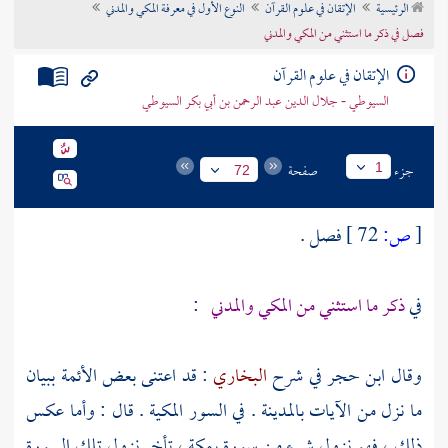
الرئيسية
الإتقان في علوم القرآن
النوع الأول في معرفة المكي والمدني
تراجم الأعلام
فصل في ذكر ما استثني من المكي والمدني
الإتقان في علوم القرآن
السيوطي - جلال الدين عبد الرحمن بن أبي بكر السيوطي
جزء
صفحة
1
72
[
ص:
72 ]
فصل .
في
ذكر ما استثني من المكي والمدني
:
وقال
ابن حجر
في شرح
البخاري
: قد اعتنى بعض الأئمة ببيان
ما نزل من الآيات
بالمدينة
. في السور المكية . قال : وأما عكس
ذلك ، فهو نزول شيء من سورة
بمكة
، تأخر نزول تلك السورة