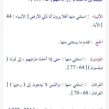
الأنبياء
: استثني منها
أفلا يرون أنا نأتي الأرض
[ الأنبياء : 44
] الآية .
الحج
: تقدم ما يستثنى منها .
المؤمنون
: استثني منها :
حتى إذا أخذنا مترفيهم
، إلى قوله (
مبلسون
) [ 64 - 77 ] .
الفرقان
: استثني منها :
والذين لا يدعون
إلى (
رحيما
) [
الفرقان : 68 - 70 ] .