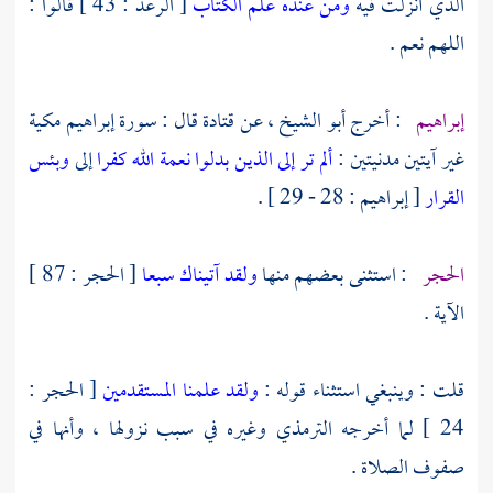
الذي أنزلت فيه
ومن عنده علم الكتاب
[ الرعد : 43 ] قالوا :
اللهم نعم .
إبراهيم
: أخرج
أبو الشيخ ،
عن
قتادة
قال : سورة إبراهيم مكية
غير آيتين مدنيتين :
ألم تر إلى الذين بدلوا نعمة الله كفرا
إلى
وبئس
القرار
[ إبراهيم : 28 - 29 ] .
الحجر
: استثنى بعضهم منها
ولقد آتيناك سبعا
[ الحجر : 87 ]
الآية .
قلت : وينبغي استثناء قوله :
ولقد علمنا المستقدمين
[ الحجر :
24 ] لما أخرجه
الترمذي
وغيره في سبب نزولها ، وأنها في
صفوف الصلاة .