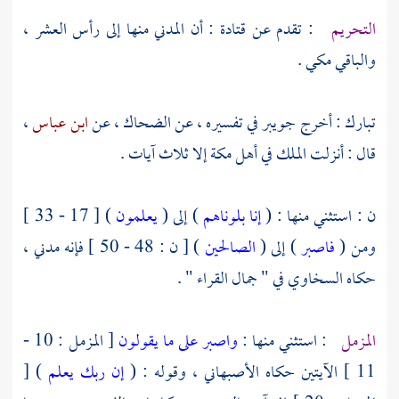
التحريم
: تقدم عن
قتادة
: أن المدني منها إلى رأس العشر ،
والباقي مكي .
تبارك : أخرج
جويبر
في تفسيره ، عن
الضحاك ،
عن
ابن عباس
،
قال : أنزلت الملك في أهل
مكة
إلا ثلاث آيات .
ن : استثني منها : (
إنا بلوناهم
) إلى (
يعلمون
) [ 17 - 33 ]
ومن (
فاصبر
) إلى (
الصالحين
) [ ن : 48 - 50 ] فإنه مدني ،
حكاه
السخاوي
في " جمال القراء " .
المزمل
: استثني منها :
واصبر على ما يقولون
[ المزمل : 10 -
11 ] الآيتين حكاه
الأصبهاني
، وقوله : (
إن ربك يعلم
) [