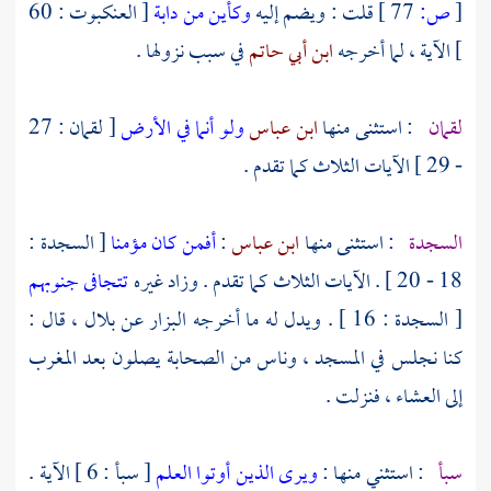
[
ص:
77 ]
قلت : ويضم إليه
وكأين من دابة
[ العنكبوت : 60
] الآية ، لما أخرجه
ابن أبي حاتم
في سبب نزولها .
لقمان
: استثنى منها
ابن عباس
ولو أنما في الأرض
[ لقمان : 27
- 29 ] الآيات الثلاث كما تقدم .
السجدة
: استثنى منها
ابن عباس
:
أفمن كان مؤمنا
[ السجدة :
18 - 20 ] . الآيات الثلاث كما تقدم . وزاد غيره
تتجافى جنوبهم
[ السجدة : 16 ] . ويدل له ما أخرجه
البزار
عن
بلال
، قال :
كنا نجلس في المسجد ، وناس من الصحابة يصلون بعد المغرب
إلى العشاء ، فنزلت .
سبأ
: استثني منها :
ويرى الذين أوتوا العلم
[ سبأ : 6 ] الآية .