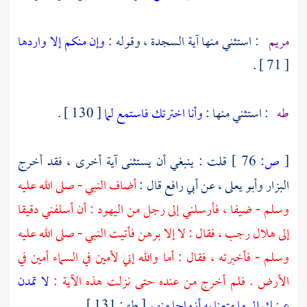
مريم
: استثني منها آية السجدة ، وقوله :
وإن منكم إلا واردها
[ 71 ] .
طه
: استثني منها :
وأنا اخترتك فاستمع لما
[ 130 ] .
[
ص:
76 ]
قلت : ينبغي أن يستثنى آية أخرى ، فقد أخرج
البزار
وأبو يعلى ،
عن
أبي رافع
قال :
أضاف النبي - صلى الله عليه
وسلم - ضيفا ، فأرسلني إلى رجل من
اليهود
: أن أسلفني دقيقا
إلى هلال رجب ، فقال : لا إلا برهن فأتيت النبي - صلى الله عليه
وسلم - فأخبرته ، فقال : أما والله إني لأمين في السماء أمين في
الأرض . فلم أخرج من عنده حتى نزلت هذه الآية :
لا تمدن
عينيك إلى ما متعنا به أزواجا منهم
[ طه : 131 ] .