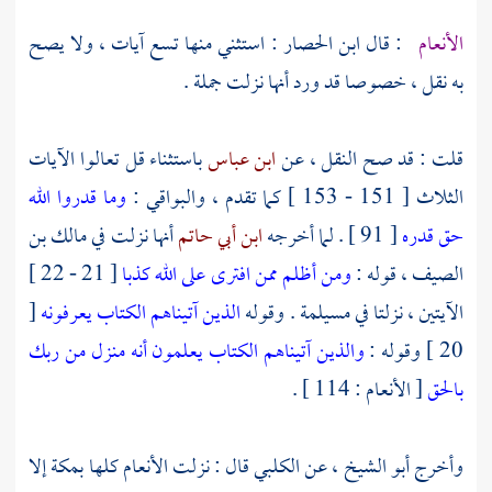
الأنعام
: قال
ابن الحصار
: استثني منها تسع آيات ، ولا يصح
به نقل ، خصوصا قد ورد أنها نزلت جملة .
قلت : قد صح النقل ، عن
ابن عباس
باستثناء قل تعالوا الآيات
الثلاث [ 151 - 153 ] كما تقدم ، والبواقي :
وما قدروا الله
حق قدره
[ 91 ] . لما أخرجه
ابن أبي حاتم
أنها نزلت في
مالك بن
الصيف ،
قوله :
ومن أظلم ممن افترى على الله كذبا
[ 21 - 22 ]
الآيتين ، نزلتا في
مسيلمة
. وقوله
الذين آتيناهم الكتاب يعرفونه
[
20 ] وقوله :
والذين آتيناهم الكتاب يعلمون أنه منزل من ربك
بالحق
[ الأنعام : 114 ] .
وأخرج
أبو الشيخ ،
عن
الكلبي
قال : نزلت الأنعام كلها
بمكة
إلا