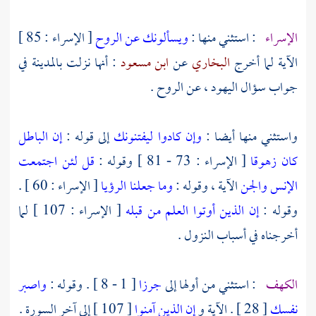
الإسراء
: استثني منها :
ويسألونك عن الروح
[ الإسراء : 85 ]
الآية لما أخرج
البخاري
عن
ابن مسعود
: أنها نزلت
بالمدينة
في
جواب سؤال
اليهود ،
عن الروح .
واستثني منها أيضا :
وإن كادوا ليفتنونك
إلى قوله :
إن الباطل
كان زهوقا
[ الإسراء : 73 - 81 ] وقوله :
قل لئن اجتمعت
الإنس والجن
الآية ، وقوله :
وما جعلنا الرؤيا
[ الإسراء : 60 ] .
وقوله :
إن الذين أوتوا العلم من قبله
[ الإسراء : 107 ] لما
أخرجناه في أسباب النزول .
الكهف
: استثني من أولها إلى
جرزا
[ 1 - 8 ] . وقوله :
واصبر
نفسك
[ 28 ] . الآية و
إن الذين آمنوا
[ 107 ] إلى آخر السورة .