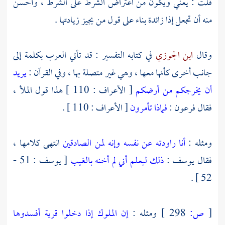
قلت : يعني ويكون من اعتراض الشرط على الشرط ، وأحسن
منه أن تجعل إذا زائدة بناء على قول من يجيز زيادتها .
وقال
ابن الجوزي
في كتابه التفسير : قد تأتي العرب بكلمة إلى
جانب أخرى كأنها معها ، وهي غير متصلة بها ، وفي القرآن :
يريد
أن يخرجكم من أرضكم
[ الأعراف : 110 ] هذا قول الملأ ،
فقال فرعون :
فماذا تأمرون
[ الأعراف : 110 ] .
ومثله :
أنا راودته عن نفسه وإنه لمن الصادقين
انتهى كلامها ،
فقال
يوسف
:
ذلك ليعلم أني لم أخنه بالغيب
[ يوسف : 51 -
52 ] .
[
ص:
298 ]
ومثله :
إن الملوك إذا دخلوا قرية أفسدوها