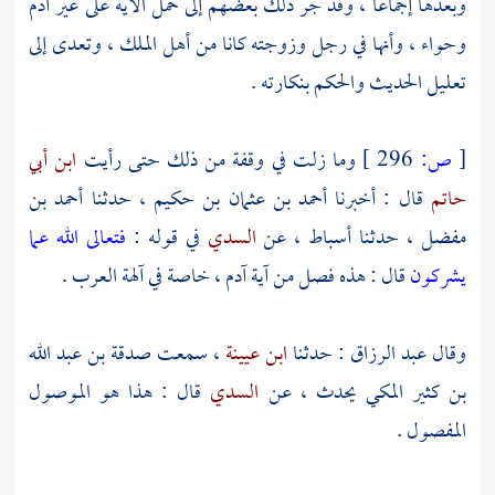
وبعدها إجماعا ، وقد جر ذلك بعضهم إلى حمل الآية على غير
آدم
وحواء
، وأنها في رجل وزوجته كانا من أهل الملك ، وتعدى إلى
تعليل الحديث والحكم بنكارته .
[
ص:
296 ]
وما زلت في وقفة من ذلك حتى رأيت
ابن أبي
حاتم
قال : أخبرنا
أحمد بن عثمان بن حكيم
، حدثنا
أحمد بن
مفضل
، حدثنا
أسباط
، عن
السدي
في قوله :
فتعالى الله عما
يشركون
قال : هذه فصل من آية
آدم
، خاصة في آلهة العرب .
وقال
عبد الرزاق
: حدثنا
ابن عيينة
، سمعت
صدقة بن عبد الله
بن كثير المكي
يحدث ، عن
السدي
قال : هذا هو الموصول
المفصول .