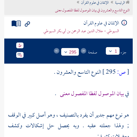
الرئيسية
الإتقان في علوم القرآن
تراجم الأعلام
النوع التاسع والعشرون في بيان الموصول لفظا المفصول معنى
الإتقان في علوم القرآن
السيوطي - جلال الدين عبد الرحمن بن أبي بكر السيوطي
جزء
صفحة
1
295
[
ص:
295 ]
النوع التاسع والعشرون .
في
بيان الموصول لفظا المفصول معنى
.
هو نوع مهم جدير أن يفرد بالتصنيف ، وهو أصل كبير في الوقف
; ولهذا جعلته عقبه . وبه يحصل حل إشكالات وكشف
معضلات كثيرة :