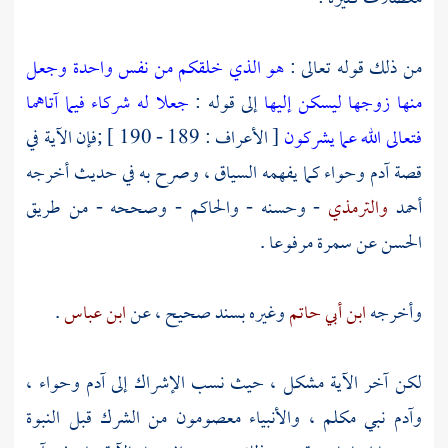
من ذلك قوله تعالى :
هو الذي خلقكم من نفس واحدة وجعل
منها زوجها ليسكن إليها
إلى قوله :
جعلا له شركاء فيما آتاهما
فتعالى الله عما يشركون
[ الأعراف : 189 - 190 ] ;فإن الآية في
قصة
آدم
وحواء
كما يفهمه السياق ، وصرح به في حديث أخرجه
أحمد
والترمذي
- وحسنه -
والحاكم
- وصححه - من طريق
الحسن
عن
سمرة
مرفوعا .
وأخرجه
ابن أبي حاتم
وغيره بسند صحيح ، عن
ابن عباس
.
لكن آخر الآية مشكل ، حيث نسب الإشراك إلى
آدم
وحواء
،
وآدم
نبي مكلم ، والأنبياء معصومون من الشرك قبل النبوة