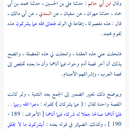
وقال
ابن أبي حاتم
: حدثنا
علي بن الحسين
، حدثنا
محمد بن أبي
حماد
، حدثنا
مهران
، عن
سفيان
، عن
السدي
، عن
أبي مالك
،
قال : هذه مفصولة ، إطاعة في الولد
فتعالى الله عما يشركون
هذه
لقوم
محمد
.
فانحلت عني هذه العقدة ، وانجلت لي هذه المعضلة ، واتضح
بذلك أن آخر قصة
آدم
وحواء
فيما آتاهما وأن ما بعده تخلص إلى
قصة العرب ، وإشراكهم الأصنام .
ويوضح ذلك تغيير الضمير إلى الجمع بعد التثنية ، ولو كانت
القصة واحدة لقال : ( عما يشركان ) كقوله :
دعوا الله ربهما
. .
فلما آتاهما صالحا جعلا له شركاء فيما آتاهما
[ الأعراف : 189 -
190 ] ، وكذلك الضمائر في قوله بعده :
أيشركون ما لا يخلق