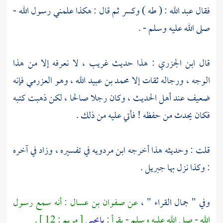
فقال عبد الله : ( طه ) وكسر ثم قال : هكذا علمني رسول الله -
صلى الله عليه وسلم - .
قال
ابن الجزري
: هذا حديث غريب ، لا نعرفه إلا من هذا
الوجه ، ورجاله ثقات إلا
محمد بن عبيد الله
، وهو
العزرمي
فإنه
ضعيف عند أهل الحديث ، وكان رجلا صالحا ، لكن ذهبت كتبه
فكان يحدث من حفظه ! فأتي عليه من ذلك .
قلت : وحديثه هذا أخرجه
ابن مردويه
في تفسيره ، وزاد في آخره
: وكذا نزل بها
جبريل
.
وفي " جمال القراء " ،
عن
صفوان بن عسال
: أنه سمع رسول
الله - صلى الله عليه وسلم - يقرأ :
يايحيى
[ مريم : 12 ] .