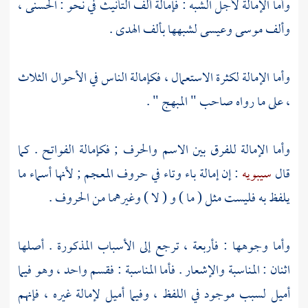
وأما الإمالة لأجل الشبه : فإمالة ألف التأنيث في نحو : الحسنى ،
وألف موسى وعيسى لشبهها بألف الهدى .
وأما الإمالة لكثرة الاستعمال ، فكإمالة الناس في الأحوال الثلاث
، على ما رواه صاحب " المبهج " .
وأما الإمالة للفرق بين الاسم والحرف ; فكإمالة الفواتح . كما
قال
سيبويه
: إن إمالة باء وتاء في حروف المعجم ; لأنها أسماء ما
يلفظ به فليست مثل ( ما ) و ( لا ) وغيرهما من الحروف .
وأما وجوهها : فأربعة ، ترجع إلى الأسباب المذكورة . أصلها
اثنان : المناسبة والإشعار . فأما المناسبة : فقسم واحد ، وهو فيما
أميل لسبب موجود في اللفظ ، وفيما أميل لإمالة غيره ، فإنهم