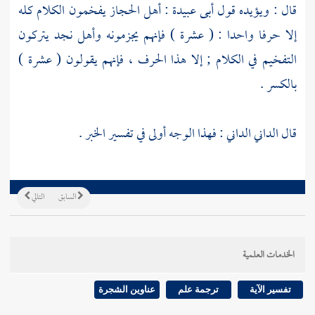
قال : ويؤيده قول
أبى عبيدة
:
أهل
الحجاز
يفخمون الكلام كله
إلا حرفا واحدا : ( عشرة ) فإنهم يجزمونه
وأهل
نجد
يتركون
التفخيم في الكلام ; إلا هذا الحرف ، فإنهم يقولون ( عشرة )
بالكسر .
قال
الداني الداني
: فهذا الوجه أولى في تفسير الخبر .
السابق
التالي
الخدمات العلمية
تفسير الآية
ترجمة علم
عناوين الشجرة