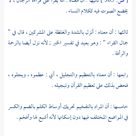
[
ص:
305 ]
ثانيها : أن معناه : أنه يقرأ على قراءة الرجال ، لا
يخضع الصوت فيه ككلام النساء .
ثالثها : أن معناه : أنزل بالشدة والغلظة على المشركين ، قال في "
جمال القراء " : وهو بعيد في تفسير الخبر ; لأنه نزل أيضا بالرحمة
والرأفة .
رابعها : أن معناه بالتعظيم والتجليل ، أي : عظموه ، وبجلوه ،
فحض بذلك على تعظيم القرآن وتبجيله .
خامسها : أن المراد بالتفخيم تحريك أوساط الكلم بالضم والكسر
في المواضع المختلف فيها دون إسكانها لأنه أشبع لها وأفخم .