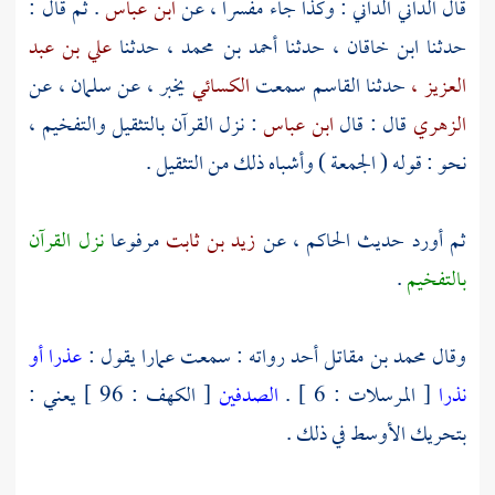
قال
الداني الداني
: وكذا جاء مفسرا ، عن
ابن عباس
. ثم قال :
حدثنا
ابن خاقان ،
حدثنا
أحمد بن محمد ،
حدثنا
علي بن عبد
العزيز ،
حدثنا
القاسم
سمعت
الكسائي
يخبر ، عن
سلمان ،
عن
الزهري
قال : قال
ابن عباس
: نزل القرآن بالتثقيل والتفخيم ،
نحو : قوله ( الجمعة ) وأشباه ذلك من التثقيل .
ثم أورد حديث
الحاكم ،
عن
زيد بن ثابت
مرفوعا
نزل القرآن
بالتفخيم
.
وقال
محمد بن مقاتل
أحد رواته : سمعت
عمارا
يقول :
عذرا أو
نذرا
[ المرسلات : 6 ] .
الصدفين
[ الكهف : 96 ] يعني :
بتحريك الأوسط في ذلك .