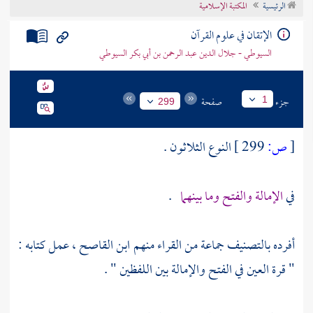
الرئيسية
المكتبة الإسلامية
تراجم الأعلام
الإتقان في علوم القرآن
السيوطي - جلال الدين عبد الرحمن بن أبي بكر السيوطي
جزء
صفحة
1
299
[
ص:
299 ]
النوع الثلاثون .
في
الإمالة والفتح وما بينهما
.
أفرده بالتصنيف جماعة من القراء منهم
ابن القاصح
، عمل كتابه :
" قرة العين في الفتح والإمالة بين اللفظين " .