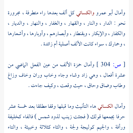
وأمال
أبو عمرو
والكسائي
كل ألف بعدها راء متطرفة ، مجرورة
نحو : الدار ، والنار ، والقهار ، والغفار ، والنهار ، والديار ،
والكفار ، والإبكار ، وبقنطار ، وأبصارهم ، وأوبارها ، وأشعارها
، وحمارك ، سواء كانت الألف أصلية أم زائدة .
[
ص:
304 ]
وأمال
حمزة
الألف من عين الفعل الماضي من
عشرة أفعال ، وهي زاد وشاء وجاء وخاب وران وخاف وزاغ
وطاب وضاق وحاق ، حيث وقعت ، وكيف جاءت .
وأمال
الكسائي
هاء التأنيث وما قبلها وقفا مطلقا بعد خمسة عشر
حرفا يجمعها قولك ( فجثت زينب لذود شمس ) فالفاء كخليفة
ورأفة ، والجيم كوليجة ولجة ، والثاء كثلاثة وخبيثة ، والتاء