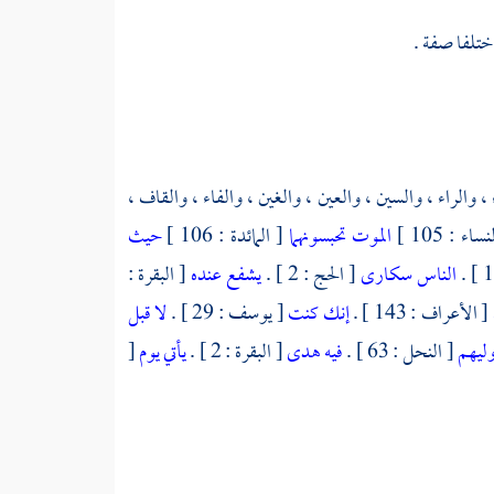
ختلفا صفة .
 ، والراء ، والسين ، والعين ، والغين ، والفاء ، والقاف ،
ساء : 105 ]
الموت تحبسونهما
[ المائدة : 106 ]
حيث
الناس سكارى
[ الحج : 2 ] .
يشفع عنده
[ البقرة :
[ الأعراف : 143 ] .
إنك كنت
[ يوسف : 29 ] .
لا قبل
وليهم
[ النحل : 63 ] .
فيه هدى
[ البقرة : 2 ] .
يأتي يوم
[