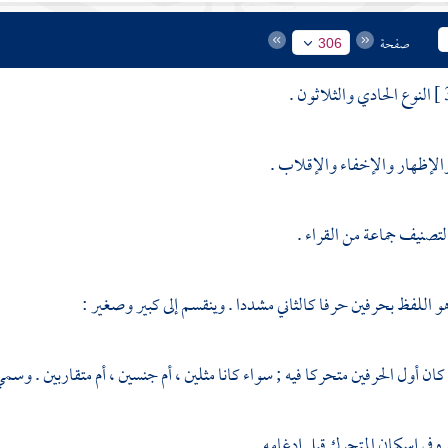
صفحة
306
النوع الحادي والثلاثون .
والإظهار والإخفاء والإقلاب .
لتصنيف جماعة من القراء .
 اللفظ بحرفين حرفا كالثاني مشددا . وينقسم إلى كبير وصغير :
 كان أول الحرفين متحركا فيه ; سواء كانا مثلين ، أم جنسين ، أم متقاربين . وسم
ره في إسكان المتحرك قبل إدغامه .