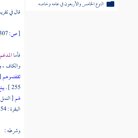
النوع الخامس والأربعون في عامه وخاصه
قال في تقري
النوع السادس والأربعون في مجمله ومبينه
النوع السابع والأربعون في ناسخه ومنسوخه
[
ص:
307 ]
النوع الثامن والأربعون في مشكله وموهم
الاختلاف والتناقض
فأما
المدغم 
والكاف ، وال
النوع التاسع والأربعون في مطلقه
ثقفتموهم
[ 
ومقيده
255 ] .
يبت
النوع الخمسون في منطوقه ومفهومه
لهم
[ النمل : 37 
البقرة : 254 ] .
النوع الحادي والخمسون في وجود
مخاطباته
وشرطه :