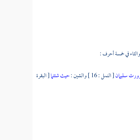
ورث سليمان
[ النمل : 16 ] والشين :
حيث شئتما
[ البقرة