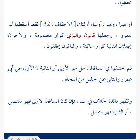
يحققون .
أو ضما ، وهو :
أولياء أولئك
[ الأحقاف : 32 ] فقط أسقطها
أبو
عمرو
، وجعلها
قالون
والبزي
كواو مضمومة ، والآخران
يجعلان الثانية كواو ساكنة ، والباقون يحققون .
ثم اختلفوا في الساقط : هل هو الأولى أو الثانية ؟ الأول عن
أبي
عمرو
والثاني عن
الخليل
من النحاة .
وتظهر فائدة الخلاف في المد ، فإن كان الساقط الأولى فهو منفصل
، أو الثانية فهو متصل .