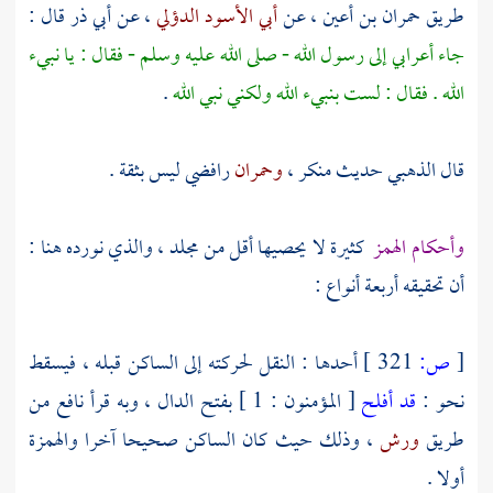
طريق
حمران بن أعين
، عن
أبي الأسود الدؤلي
، عن
أبي ذر
قال :
جاء أعرابي إلى رسول الله - صلى الله عليه وسلم - فقال : يا نبيء
الله . فقال : لست بنبيء الله ولكني نبي الله
.
قال
الذهبي
حديث منكر ،
وحمران
رافضي ليس بثقة .
وأحكام الهمز
كثيرة لا يحصيها أقل من مجلد ، والذي نورده هنا :
أن تحقيقه أربعة أنواع :
[
ص:
321 ]
أحدها : النقل لحركته إلى الساكن قبله ، فيسقط
نحو :
قد أفلح
[ المؤمنون : 1 ] بفتح الدال ، وبه قرأ نافع من
طريق
ورش
، وذلك حيث كان الساكن صحيحا آخرا والهمزة
أولا .