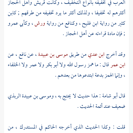
العرب في تخفيفه بأنواع التخفيف ، وكانت
قريش
وأهل
الحجاز
أكثرهم له تخفيفا ، ولذلك أكثر ما يرد تخفيفه من طرقهم ;
كابن
كثير
من رواية
ابن فليح
،
وكنافع
من رواية
ورش
،
وكأبي عمرو
; فإن مادة قراءته عن
أهل
الحجاز
.
وقد أخرج
ابن عدي
من طريق
موسى بن عبيدة
، عن
نافع
، عن
ابن عمر
قال : ما همز رسول الله ولا
أبو بكر
ولا
عمر
ولا الخلفاء
، وإنما الهمز بدعة ابتدعوها من بعدهم .
قال
أبو شامة
: هذا حديث لا يحتج به ،
وموسى بن عبيدة الربذي
ضعيف عند أئمة الحديث .
قلت : وكذا الحديث الذي أخرجه
الحاكم
في المستدرك ، من