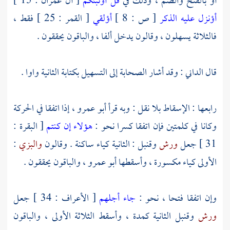
أو بالفتح والضم ، وذلك في
قل أؤنبئكم
[ آل عمران : 15 ]
أؤنزل عليه الذكر
[ ص : 8 ]
أؤلقي
[ القمر : 25 ] فقط ،
فالثلاثة يسهلون ، وقالون يدخل ألفا ، والباقون يحققون .
قال
الداني
: وقد أشار الصحابة إلى التسهيل بكتابة الثانية واوا .
رابعها : الإسقاط بلا نقل : وبه قرأ
أبو عمرو
، إذا اتفقا في الحركة
وكانا في كلمتين فإن اتفقا كسرا نحو :
هؤلاء إن كنتم
[ البقرة :
31 ] جعل
ورش
وقنبل
: الثانية كياء ساكنة .
وقالون
والبزي
:
الأولى كياء مكسورة ، وأسقطها
أبو عمرو
، والباقون يحققون .
وإن اتفقا فتحا ، نحو :
جاء أجلهم
[ الأعراف : 34 ] جعل
ورش
وقنبل
الثانية كمدة ، وأسقط الثلاثة الأولى ، والباقون