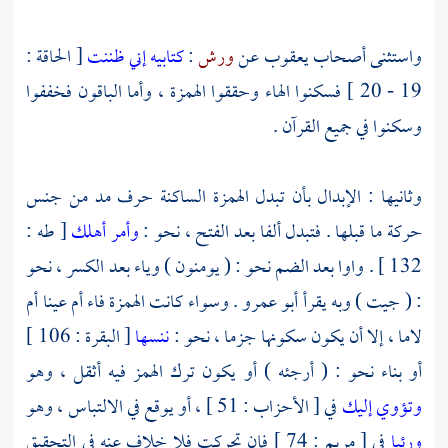
واستثنى أصحاب
يعقوب
عن
ورش
:
كتابيه إني ظننت
[ الحاقة :
19 - 20 ] فسكنوا الهاء وحققوا الهمزة ، وأما الباقون فخففوا
وسكنوا في جميع القرآن .
وثانيها : الإبدال بأن تبدل الهمزة الساكنة حرف مد من جنس
حركة ما قبلها . فتبدل ألفا بعد الفتح ، نحو :
وأمر أهلك
[ طه :
132 ] . واوا بعد الضم نحو : ( يومنون ) وياء بعد الكسر ، نحو
: ( جيت ) وبه يقرأ
أبو عمرو
. وسواء كانت الهمزة فاء أم عينا أم
لاما ، إلا أن يكون سكونها جزما ، نحو :
ننسها
[ البقرة : 106 ]
أو بناء نحو : ( أرجئه ) أو يكون ترك الهمز فيه أثقل ، وهو
وتؤوي إليك
في [ الأحزاب : 51 ] ، أو يوقع في الالتباس ، وهو
ورئيا
في [ مريم : 74 ] فإن تحركت فلا خلاف عنه في التحقيق