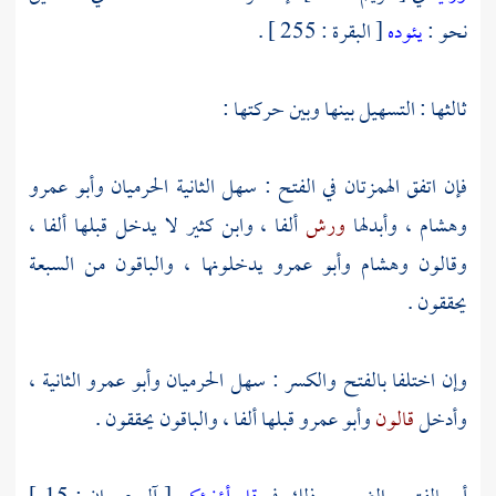
نحو :
يئوده
[ البقرة : 255 ] .
ثالثها : التسهيل بينها وبين حركتها :
فإن اتفق الهمزتان في الفتح : سهل الثانية الحرميان
وأبو عمرو
وهشام
، وأبدلها
ورش
ألفا ،
وابن كثير
لا يدخل قبلها ألفا ،
وقالون
وهشام
وأبو عمرو
يدخلونها ، والباقون من السبعة
يحققون .
وإن اختلفا بالفتح والكسر : سهل الحرميان
وأبو عمرو
الثانية ،
وأدخل
قالون
وأبو عمرو
قبلها ألفا ، والباقون يحققون .