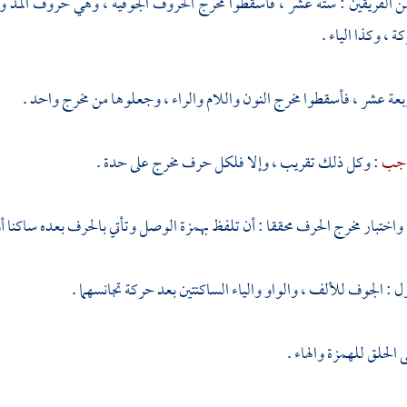
ن الفريقين : ستة عشر ، فأسقطوا مخرج الحروف الجوفية ، وهي حروف المد و
ة ، وكذا الياء .
بعة عشر ، فأسقطوا مخرج النون واللام والراء ، وجعلوها من مخرج واحد .
حاجب
: وكل ذلك تقريب ، وإلا فلكل حرف مخرج على حدة .
: واختبار مخرج الحرف محققا : أن تلفظ بهمزة الوصل وتأتي بالحرف بعده ساكنا
ل : الجوف للألف ، والواو والياء الساكنتين بعد حركة تجانسهما .
ى الحلق للهمزة والهاء .