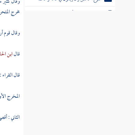
وقال كثير م
مخرج المتحرك
النوع السادس والأربعون في مجمله ومبينه
النوع السابع والأربعون في ناسخه ومنسوخه
وقال قوم أر
النوع الثامن والأربعون في مشكله وموهم
الاختلاف والتناقض
قال
ابن ال
النوع التاسع والأربعون في مطلقه
ومقيده
قال القراء 
النوع الخمسون في منطوقه ومفهومه
المخرج الأو
النوع الحادي والخمسون في وجود
مخاطباته
الثاني : أقص
النوع الثاني والخمسون في حقيقته ومجازه