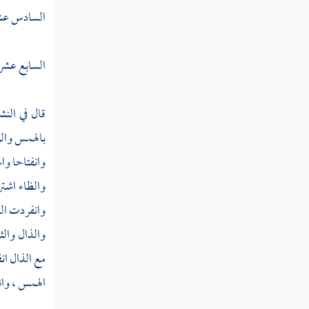
السادس عشر :
النوع السابع والستون في أقسام
القرآن
السابع عشر :
النوع الثامن والستون في جدل
القرآن
قال في النش
بالهمس والر
النوع التاسع والستون فيما وقع في
وانفتاحا وا
القرآن من الأسماء والكنى والألقاب
والظاء اشتر
وانفردت الط
النوع السبعون في المبهمات
والذال والث
النوع الحادي والسبعون في أسماء من
مع الذال ان
نزل فيهم القرآن
الهمس ، وان