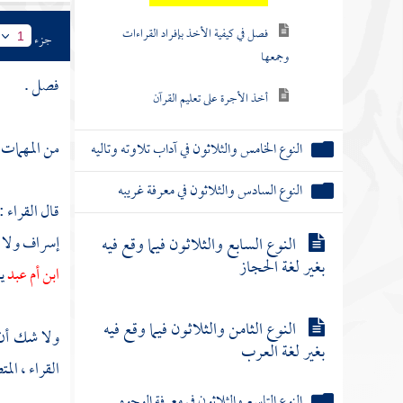
فصل في كيفية الأخذ بإفراد القراءات
جزء
1
وجمعها
فصل .
أخذ الأجرة على تعليم القرآن
من المهمات
النوع الخامس والثلاثون في آداب تلاوته وتاليه
النوع السادس والثلاثون في معرفة غريبه
قال القراء 
إسراف ولا ت
النوع السابع والثلاثون فيما وقع فيه
بغير لغة الحجاز
ابن أم عبد
ي
النوع الثامن والثلاثون فيما وقع فيه
ولا شك أن ا
بغير لغة العرب
القراء ، المت
النوع التاسع والثلاثون في معرفة الوجوه