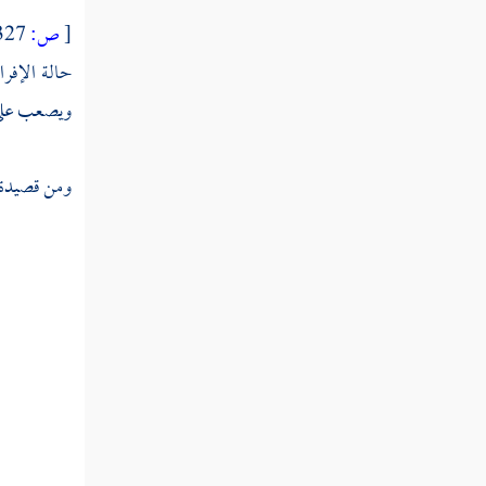
النوع الثاني والسبعون في فضائل القرآن
[
ص:
327 ]
النوع الثالث والسبعون في أفضل
حالة الإفر
القرآن وفضائله
ويصعب على ا
النوع الرابع والسبعون في مفردات
ومن قصيدة
القرآن
النوع الخامس والسبعون في خواص
القرآن
النوع السادس والسبعون في مرسوم الخط
وآداب كتابته
النوع السابع والسبعون في معرفة تفسيره
وتأويله وبيان شرفه والحاجة إليه