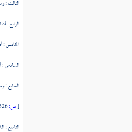
الثالث : وسط
النوع الثالث والخمسون في تشبيهه واستعاراته
الرابع : أدنا
النوع الرابع والخمسون في كناياته
وتعريضه
الخامس : أق
النوع الخامس والخمسون في الحصر
والاختصاص
السادس : أق
النوع السادس والخمسون في الإيجاز والإطناب
السابع : وس
النوع السابع والخمسون في الخبر والإنشاء
النوع الثامن والخمسون في بدائع القرآن
[
ص:
326 ]
النوع التاسع والخمسون في فواصل الآي
التاسع : الل