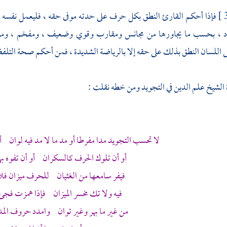
فإذا أحكم القارئ النطق بكل حرف على حدته موفى حقه ، فليعمل نفسه بإح
اد ، بحسب ما يجاورها من مجانس ومقارب وقوي وضعيف ، ومفخم ، ومر
للسان النطق بذلك على حقه إلا بالرياضة الشديدة ، فمن أحكم صحة التلفظ
الشيخ علم الدين
في التجويد ومن خطه نقلت :
لا تحسب التجويد مدا مفرطا أو مد ما لا مد فيه لوان أ
أو أن تلوك الحرف كالسكران أو أن تفوه به
فيفر سامعها من الغثيان للحرف ميزان فلا
فيه ولا تك مخسر الميزان فإذا همزت فجئ 
من غير ما بهر وغير توان وامدد حروف الم