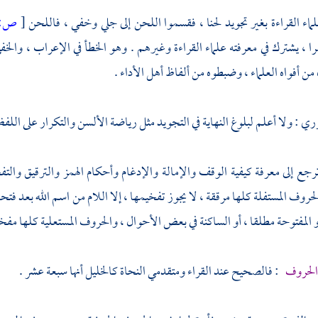
ماء القراءة بغير تجويد لحنا ، فقسموا اللحن إلى جلي وخفي ، فاللحن
[
ص:
ا ، يشترك في معرفته علماء القراءة وغيرهم . وهو الخطأ في الإعراب ، والخفي
من أفواه العلماء ، وضبطوه من ألفاظ أهل الأداء .
زري
: ولا أعلم لبلوغ النهاية في التجويد مثل رياضة الألسن والتكرار على اللف
رجع إلى معرفة كيفية الوقف والإمالة والإدغام وأحكام الهمز والترقيق والت
لحروف المستفلة كلها مرققة ، لا يجوز تفخيمها ، إلا اللام من اسم الله بعد فتح
 المفتوحة مطلقا ، أو الساكنة في بعض الأحوال ، والحروف المستعلية كلها مفخ
الحروف
: فالصحيح عند القراء ومتقدمي النحاة
كالخليل
أنها سبعة عشر .