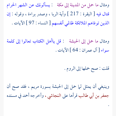
ومثال
ما حمل من
المدينة
إلى
مكة
:
يسألونك عن الشهر الحرام
قتال فيه
[ البقرة : 217 ] وآية الربا ، وصدر براءة ، وقوله :
إن
الذين توفاهم الملائكة ظالمي أنفسهم
[ النساء : 97 ] الآيات .
ومثال
ما حمل إلى
الحبشة
:
قل ياأهل الكتاب تعالوا إلى كلمة
سواء
[ آل عمران : 64 ] الآيات .
قلت : صح حملها إلى
الروم
.
وينبغي أن يمثل لما حمل إلى
الحبشة
بسورة مريم ، فقد صح أن
جعفر بن أبي طالب
قرأها على
النجاشي ،
وأخرجه
أحمد
في مسنده
.