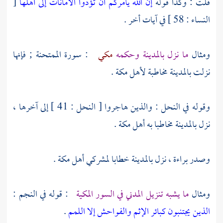
قلت : وكذا قوله
إن الله يأمركم أن تؤدوا الأمانات إلى أهلها
[
النساء : 58 ] في آيات أخر .
ومثال
ما نزل
بالمدينة
وحكمه
مكي
: سورة الممتحنة ; فإنها
نزلت
بالمدينة
مخاطبة
لأهل
مكة
.
وقوله في النحل : والذين هاجروا [ النحل : 41 ] إلى آخرها ،
نزل
بالمدينة
مخاطبا به
أهل
مكة
.
وصدر براءة ، نزل
بالمدينة
خطابا لمشركي
أهل
مكة
.
ومثال
ما يشبه تنزيل المدني في السور المكية
: قوله في النجم :
الذين يجتنبون كبائر الإثم والفواحش إلا اللمم
.