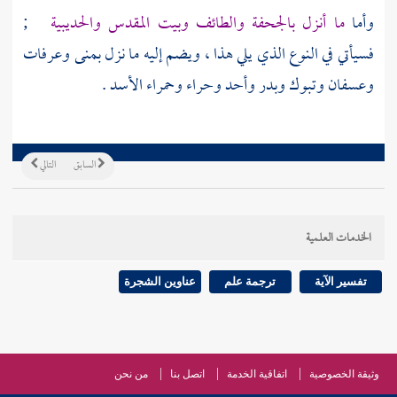
وأما
ما أنزل
بالجحفة
والطائف
وبيت المقدس
والحديبية
;
فسيأتي في النوع الذي يلي هذا ، ويضم إليه ما نزل
بمنى
وعرفات
وعسفان
وتبوك
وبدر
وأحد
وحراء
وحمراء الأسد
.
السابق
التالي
الخدمات العلمية
تفسير الآية
ترجمة علم
عناوين الشجرة
وثيقة الخصوصية
اتفاقية الخدمة
اتصل بنا
من نحن