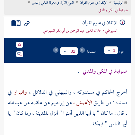
الرئيسية
الإتقان في علوم القرآن
النوع الأول في معرفة المكي والمدني
تراجم الأعلام
ضوابط في المكي والمدني
الإتقان في علوم القرآن
السيوطي - جلال الدين عبد الرحمن بن أبي بكر السيوطي
جزء
صفحة
1
82
ضوابط في المكي والمدني
.
أخرج
الحاكم
في مستدركه ،
والبيهقي
في الدلائل ،
والبزار
في
مسنده : من طريق
الأعمش ،
عن
إبراهيم
عن
علقمة
عن
عبد الله
، قال : ما كان " يا أيها الذين آمنوا " أنزل
بالمدينة
، وما كان " يا
أيها الناس "
فبمكة
.