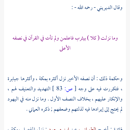
وقال
الديريني
- رحمه الله - :
وما نزلت ( كلا )
بيثرب
فاعلمن ولم تأت في القرآن في نصفه
الأعلى
وحكمة ذلك : أن نصفه الأخير نزل أكثره
بمكة
، وأكثرها جبابرة
، فتكررت فيه على وجه
[
ص:
83 ]
التهديد والتعنيف لهم ،
والإنكار عليهم ، بخلاف النصف الأول . وما نزل منه في
اليهود
لم يحتج إلى إيرادها فيه لذلتهم وضعفهم ; ذكره العماني .
فائدة : أخرج
الطبراني ،
عن
ابن مسعود
: نزل المفصل
بمكة
،