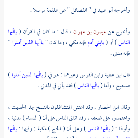
وأخرجه
أبو عبيد
في " الفضائل " عن
علقمة
مرسلا .
وأخرج عن
ميمون بن مهران
، قال : ما كان في القرآن (
ياأيها
الناس
) أو (
يابني آدم
فإنه مكي ، وما كان "
ياأيها الذين آمنوا
"
فإنه مدني .
قال
ابن عطية
وابن الفرس
وغيرهما : هو في (
ياأيها الذين آمنوا
)
صحيح ، وأما (
ياأيها الناس
) فقد يأتي في المدني .
وقال
ابن الحصار
: وقد اعتنى المتشاغلون بالنسخ بهذا الحديث ،
واعتمدوه على ضعفه ، وقد اتفق الناس على أن ( النساء ) مدنية ،
وأولها : (
ياأيها الناس
) وعلى أن ( الحج ) مكية ; وفيها :
ياأيها