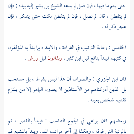
حتى يتم ما فيها ، فإن فعل لم يدعه الشيخ بل يشير إليه بيده ; فإن
لم يتفطن ، قال لم تصل ، فإن لم يتفطن مكث حتى يتذكر ، فإن
عجز ذكر له .
الخامس : رعاية الترتيب في القراءة ، والابتداء بما بدأ به المؤلفون
في كتبهم فيبدأ
بنافع
قبل
ابن كثير
،
وبقالون
قبل
ورش
.
قال
ابن الجزري
: والصواب أن هذا ليس بشرط ، بل مستحب
بل الذين أدركناهم من الأستاذين لا يعدون الماهر إلا من يلتزم
تقديم شخص بعينه .
وبعضهم كان يراعي في الجمع التناسب : فيبدأ بالقصر ، ثم
بالرتبة التي فوقه ، وهكذا إلى آخر مراتب المد . ويبدأ بالمشبع ثم