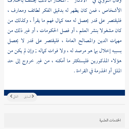
وقال
النووي
في " الأذكار " : المختار أن ذلك يختلف باختلاف
الأشخاص ، فمن كان يظهر له بدقيق الفكر لطائف ومعارف ،
فليقتصر على قدر يحصل له معه كمال فهم ما يقرأ ، وكذلك من
كان مشغولا بنشر العلم ، أو فصل الحكومات ، أو غير ذلك من
مهمات الدين والمصالح العامة ، فليقتصر على قدر لا يحصل
بسببه إخلال بما هو مرصد له ، ولا فوات كماله ; وإن لم يكن من
هؤلاء المذكورين فليستكثر ما أمكنه ، من غير خروج إلى حد
الملل أو الهذرمة في القراءة .
السابق
التالي
الخدمات العلمية