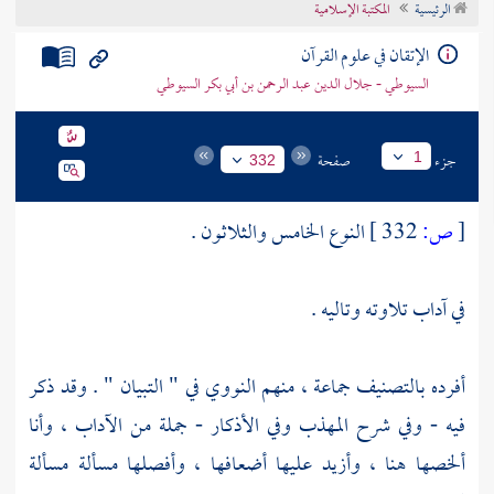
الرئيسية
المكتبة الإسلامية
تراجم الأعلام
الإتقان في علوم القرآن
السيوطي - جلال الدين عبد الرحمن بن أبي بكر السيوطي
جزء
صفحة
1
332
[
ص:
332 ]
النوع الخامس والثلاثون .
في آداب تلاوته وتاليه .
أفرده بالتصنيف جماعة ، منهم
النووي
في " التبيان " . وقد ذكر
فيه - وفي شرح المهذب وفي الأذكار - جملة من الآداب ، وأنا
ألخصها هنا ، وأزيد عليها أضعافها ، وأفصلها مسألة مسألة