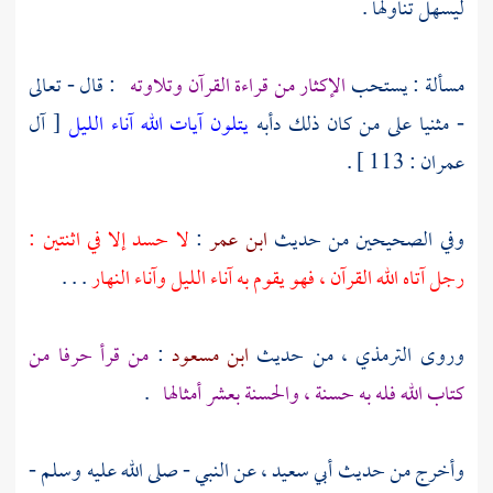
ليسهل تناولها .
مسألة : يستحب
الإكثار من قراءة القرآن وتلاوته
: قال - تعالى
- مثنيا على من كان ذلك دأبه
يتلون آيات الله آناء الليل
[ آل
عمران : 113 ] .
وفي الصحيحين من حديث
ابن عمر
:
لا حسد إلا في اثنتين :
رجل آتاه الله القرآن ، فهو يقوم به آناء الليل وآناء النهار
. . .
وروى
الترمذي
، من حديث
ابن مسعود
:
من قرأ حرفا من
كتاب الله فله به حسنة ، والحسنة بعشر أمثالها
.
وأخرج من حديث
أبي سعيد
، عن النبي - صلى الله عليه وسلم -