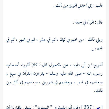
قلت : إني أجدني أقوى من ذلك .
قال : اقرأه في جمعة .
ويلي ذلك : من ختم في ثمان ، ثم في عشر ، ثم في شهر ، ثم في
شهرين .
أخرج
ابن أبي داود
، عن
مكحول
قال : كان أقوياء أصحاب
رسول الله - صلى الله عليه وسلم - يقرءون القرآن في سبع ،
وبعضهم في شهر ، وبعضهم في شهرين ، وبعضهم في أكثر من
ذلك .
[
ص:
337 ]
وقال
أبو الليث
في " البستان " : ينبغي للقارئ أن