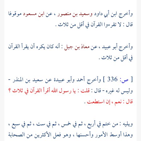
وأخرج
ابن أبي داود
وسعيد بن منصور
، عن
ابن مسعود
موقوفا
قال : لا تقرءوا القرآن في أقل من ثلاث .
وأخرج
أبو عبيد
، عن
معاذ بن جبل
: أنه كان يكره أن يقرأ القرآن
في أقل من ثلاث .
[
ص:
336 ]
وأخرج
أحمد
وأبو عبيدة
عن
سعيد بن المنذر
-
وليس له غيره - قال :
قلت : يا رسول الله أقرأ القرآن في ثلاث ؟
قال : نعم ، إن استطعت
.
ويليه : من ختم في أربع ، ثم في خمس ، ثم في ست ، ثم في سبع ،
وهذا أوسط الأمور وأحسنها ، وهو فعل الأكثرين من الصحابة