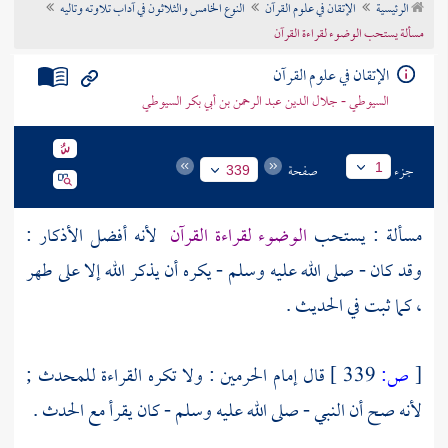
الرئيسية
الإتقان في علوم القرآن
النوع الخامس والثلاثون في آداب تلاوته وتاليه
تراجم الأعلام
مسألة يستحب الوضوء لقراءة القرآن
الإتقان في علوم القرآن
السيوطي - جلال الدين عبد الرحمن بن أبي بكر السيوطي
جزء
صفحة
1
339
مسألة : يستحب
الوضوء لقراءة القرآن
لأنه أفضل الأذكار :
وقد كان - صلى الله عليه وسلم - يكره أن يذكر الله إلا على طهر
، كما ثبت في الحديث .
[
ص:
339 ]
قال إمام الحرمين : ولا تكره القراءة للمحدث ;
لأنه صح أن النبي - صلى الله عليه وسلم - كان يقرأ مع الحدث .