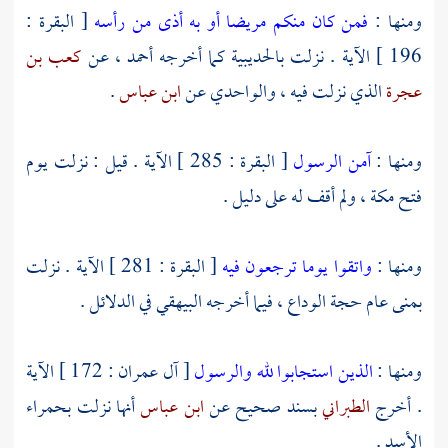
ومنها :
فمن كان منكم مريضا أو به أذى من رأسه
[ البقرة :
196 ] الآية . نزلت
بالحديبية
كما أخرجه
أحمد
، عن
كعب بن
عجرة
الذي نزلت فيه ،
والواحدي
عن
ابن عباس
.
ومنها :
آمن الرسول
[ البقرة : 285 ] الآية . قيل : نزلت يوم
فتح
مكة
، ولم أقف له على دليل .
ومنها :
واتقوا يوما ترجعون فيه
[ البقرة : 281 ] الآية . نزلت
بمنى
عام حجة الوداع ، فيما أخرجه
البيهقي
في الدلائل .
ومنها :
الذين استجابوا لله والرسول
[ آل عمران : 172 ] الآية
. أخرج
الطبراني
بسند صحيح عن
ابن عباس
أنها نزلت
بحمراء
الأسد
.