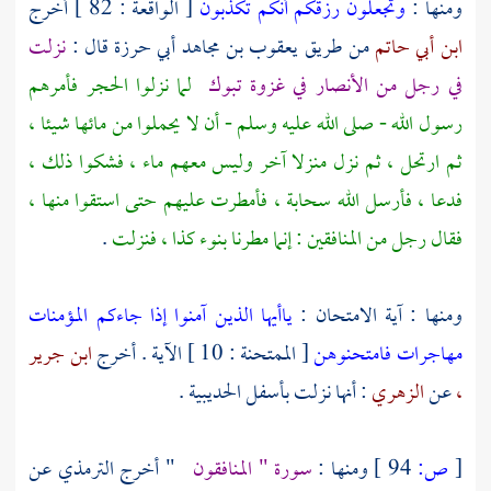
ومنها :
وتجعلون رزقكم أنكم تكذبون
[ الواقعة : 82 ] أخرج
ابن أبي حاتم
من طريق
يعقوب بن مجاهد أبي حرزة
قال :
نزلت
في رجل من
الأنصار
في غزوة
تبوك
لما نزلوا الحجر فأمرهم
رسول الله - صلى الله عليه وسلم - أن لا يحملوا من مائها شيئا ،
ثم ارتحل ، ثم نزل منزلا آخر وليس معهم ماء ، فشكوا ذلك ،
فدعا ، فأرسل الله سحابة ، فأمطرت عليهم حتى استقوا منها ،
فقال رجل من المنافقين : إنما مطرنا بنوء كذا ، فنزلت
.
ومنها : آية الامتحان :
ياأيها الذين آمنوا إذا جاءكم المؤمنات
مهاجرات فامتحنوهن
[ الممتحنة : 10 ] الآية . أخرج
ابن جرير
،
عن
الزهري
: أنها نزلت بأسفل
الحديبية
.
[
ص:
94 ]
ومنها :
سورة " المنافقون
" أخرج
الترمذي
عن