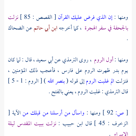
ومنها :
إن الذي فرض عليك القرآن
[ القصص : 85 ]
نزلت
بالجحفة
في سفر الهجرة
، كما أخرجه
ابن أبي حاتم
عن
الضحاك
.
ومنها :
أول الروم
، روى
الترمذي
عن
أبي سعيد
، قال : لما كان
يوم
بدر
ظهرت
الروم
على
فارس
، فأعجب ذلك المؤمنين ،
فنزلت
الم غلبت الروم
إلى قوله (
بنصر الله
) [ الروم : 1 - 5 ]
قال
الترمذي
: غلبت الروم ، يعني بالفتح .
[
ص:
92 ]
ومنها :
واسأل من أرسلنا من قبلك من
الآية [
الزخرف : 45 ] قال
ابن حبيب
:
نزلت
ببيت المقدس
ليلة
الإسراء
.