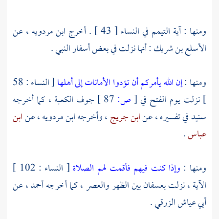
ومنها : آية التيمم في النساء [ 43 ] . أخرج
ابن مردويه ،
عن
الأسلع بن شريك
: أنها نزلت في بعض أسفار النبي .
ومنها :
إن الله يأمركم أن تؤدوا الأمانات إلى أهلها
[ النساء : 58
] نزلت يوم الفتح في
[
ص:
87 ]
جوف
الكعبة
، كما أخرجه
سنيد في تفسيره ، عن
ابن جريج
، وأخرجه
ابن مردويه ،
عن
ابن
عباس
.
ومنها :
وإذا كنت فيهم فأقمت لهم الصلاة
[ النساء : 102 ]
الآية ، نزلت
بعسفان
بين الظهر والعصر ، كما أخرجه
أحمد ،
عن
أبي عياش الزرقي
.