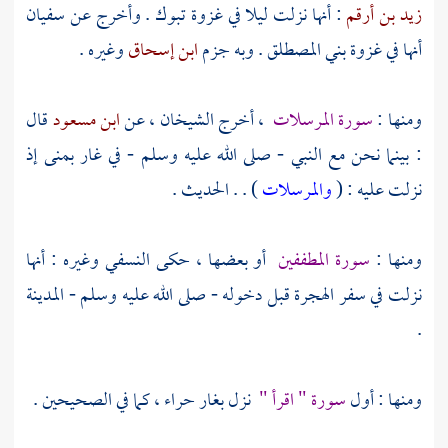
زيد بن أرقم
: أنها نزلت ليلا في غزوة
تبوك
. وأخرج عن
سفيان
أنها في غزوة
بني المصطلق
. وبه جزم
ابن إسحاق
وغيره .
ومنها :
سورة المرسلات
، أخرج الشيخان ، عن
ابن مسعود
قال
: بينما نحن مع النبي - صلى الله عليه وسلم - في غار
بمنى
إذ
نزلت عليه : (
والمرسلات
) . . الحديث .
ومنها :
سورة المطففين
أو بعضها ، حكى
النسفي
وغيره : أنها
نزلت في سفر الهجرة قبل دخوله - صلى الله عليه وسلم -
المدينة
.
ومنها : أول
سورة " اقرأ "
نزل
بغار حراء
، كما في الصحيحين .