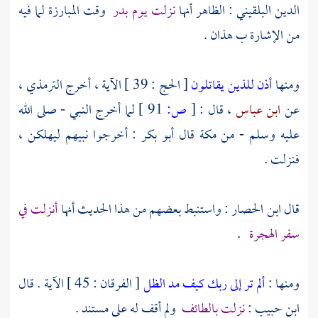
الدين البلقيني
: الظاهر أنها
نزلت يوم
بدر
وقت المبارزة لما فيه
من الإشارة ب هذان .
ومنها
أذن للذين يقاتلون
[ الحج : 39 ] الآية ، أخرج
الترمذي ،
عن
ابن عباس
، قال :
[
ص:
91 ]
لما أخرج النبي - صلى الله
عليه وسلم - من
مكة
قال
أبو بكر
: أخرجوا نبيهم ليهلكن ،
فنزلت .
قال
ابن الحصار
: واستنبط بعضهم من هذا الحديث أنها
أنزلت في
سفر الهجرة
.
ومنها :
ألم تر إلى ربك كيف مد الظل
[ الفرقان : 45 ] الآية . قال
ابن حبيب
:
نزلت بالطائف
ولم أقف له على مستند .