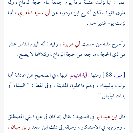
عمر
: أنها نزلت عشية
عرفة
يوم الجمعة عام حجة الوداع ، وله
طرق كثيرة ، لكن أخرج
ابن مردويه
عن
أبي سعيد الخدري
، أنها
نزلت يوم غدير خم .
وأخرج مثله من حديث
أبي هريرة
، وفيه : أنه اليوم الثامن عشر
من ذي الحجة ، مرجعه من حجة الوداع ، وكلاهما لا يصح .
[
ص:
88 ]
ومنها :
آية التيمم
فيها ، في الصحيح عن
عائشة
أنها
نزلت بالبيداء ، وهم داخلون
المدينة
. وفي لفظ : " البيداء أو
بذات الجيش " .
قال
ابن عبد البر
في التمهيد : يقال إنه كان في غزوة
بني المصطلق
،
وجزم به في الاستذكار ، وسبقه إلى ذلك
ابن سعد
وابن حبان ،