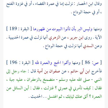
وقال
ابن الحصار
: نزلت إما في عمرة القضاء ، أو في غزوة الفتح
، أو في حجة الوداع .
ومنها
وليس البر بأن تأتوا البيوت من ظهورها
[ البقرة : 189 ]
الآية . روى
ابن جرير ،
عن
الزهري
أنها نزلت في عمرة
الحديبية
.
وعن
السدي
أنها نزلت في حجة الوداع .
[
ص:
86 ]
ومنها
وأتموا الحج والعمرة لله
[ البقرة : 196 ]
فأخرج
ابن أبي حاتم ،
عن
صفوان بن أمية
قال :
جاء رجل إلى
النبي - صلى الله عليه وسلم - متضمخ بالزعفران ، عليه جبة ،
فقال : كيف تأمرني في عمرتي ؟ فنزلت ، فقال : أين السائل عن
العمرة ؟ ألق عنك ثيابك ، ثم اغتسل
. . الحديث .