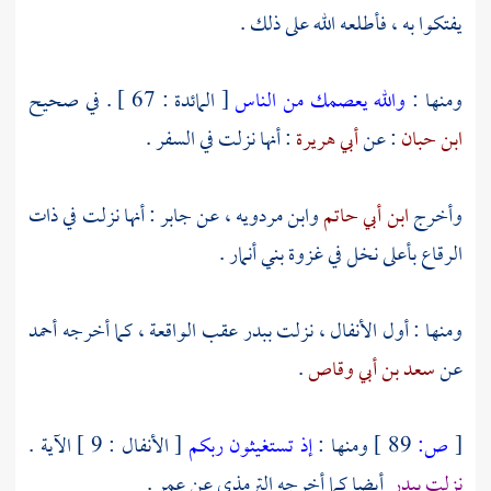
يفتكوا به ، فأطلعه الله على ذلك .
ومنها :
والله يعصمك من الناس
[ المائدة : 67 ] . في صحيح
ابن حبان
: عن
أبي هريرة
: أنها نزلت في السفر .
وأخرج
ابن أبي حاتم
وابن مردويه ،
عن
جابر
: أنها نزلت في
ذات
الرقاع
بأعلى نخل في غزوة
بني أنمار
.
ومنها : أول الأنفال ، نزلت
ببدر
عقب الواقعة ، كما أخرجه
أحمد
عن
سعد بن أبي وقاص
.
[
ص:
89 ]
ومنها :
إذ تستغيثون ربكم
[ الأنفال : 9 ] الآية .
نزلت
ببدر
أيضا كما أخرجه
الترمذي
عن
عمر
.