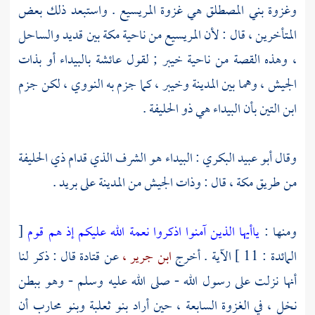
وغزوة
بني المصطلق
هي غزوة
المريسيع
. واستبعد ذلك بعض
المتأخرين ، قال : لأن
المريسيع
من ناحية
مكة
بين
قديد
والساحل
، وهذه القصة من ناحية
خيبر
; لقول
عائشة
بالبيداء أو بذات
الجيش ، وهما بين
المدينة
وخيبر
، كما جزم به
النووي ،
لكن جزم
ابن التين
بأن البيداء هي
ذو الحليفة
.
وقال
أبو عبيد البكري
: البيداء هو الشرف الذي قدام
ذي الحليفة
من طريق
مكة ،
قال : وذات الجيش من
المدينة
على بريد .
ومنها :
ياأيها الذين آمنوا اذكروا نعمة الله عليكم إذ هم قوم
[
المائدة : 11 ] الآية . أخرج
ابن جرير ،
عن
قتادة
قال : ذكر لنا
أنها نزلت على رسول الله - صلى الله عليه وسلم - وهو
ببطن
نخل
، في الغزوة السابعة ، حين أراد
بنو ثعلبة
وبنو محارب
أن