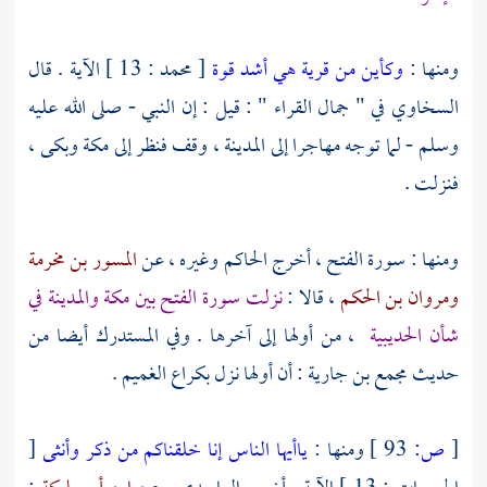
ومنها :
وكأين من قرية هي أشد قوة
[ محمد : 13 ] الآية . قال
السخاوي
في " جمال القراء " : قيل : إن النبي - صلى الله عليه
وسلم - لما توجه مهاجرا إلى
المدينة
، وقف فنظر إلى
مكة
وبكى ،
فنزلت .
ومنها : سورة الفتح ، أخرج
الحاكم
وغيره ، عن
المسور بن مخرمة
ومروان بن الحكم
، قالا :
نزلت سورة الفتح بين
مكة
والمدينة
في
شأن
الحديبية
، من أولها إلى آخرها . وفي المستدرك أيضا من
حديث
مجمع بن جارية
: أن أولها نزل بكراع الغميم .
[
ص:
93 ]
ومنها :
ياأيها الناس إنا خلقناكم من ذكر وأنثى
[