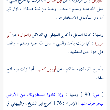
الطبراني
وابن مردويه ،
عن
ابن عباس
أنها نزلت لما خرج النبي -
صلى الله عليه وسلم - معتمرا وهبط من ثنية
عسفان
، فزار قبر
أمه ، واستأذن في الاستغفار لها .
ومنها : خاتمة النحل ، أخرج
البيهقي
في الدلائل
والبزار ،
عن
أبي
هريرة
: أنها نزلت
بأحد
والنبي - صلى الله عليه وسلم - واقف
على
حمزة
حين استشهد .
وأخرج
الترمذي
والحاكم ،
عن
أبي بن كعب
: أنها نزلت يوم فتح
مكة
.
[
ص:
90 ]
ومنها :
وإن كادوا ليستفزونك من الأرض
ليخرجوك منها
[ الإسراء : 76 ] أخرج
أبو الشيخ
،
والبيهقي
في