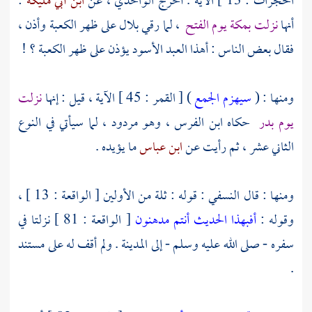
الحجرات : 13 ] الآية . أخرج
الواحدي ،
عن
ابن أبي مليكة
:
أنها
نزلت
بمكة
يوم الفتح
، لما رقي
بلال
على ظهر
الكعبة
وأذن ،
فقال بعض الناس : أهذا العبد الأسود يؤذن على ظهر
الكعبة ؟
!
ومنها : (
سيهزم الجمع
) [ القمر : 45 ] الآية ، قيل : إنها
نزلت
يوم
بدر
حكاه
ابن الفرس
، وهو مردود ، لما سيأتي في النوع
الثاني عشر ، ثم رأيت عن
ابن عباس
ما يؤيده .
ومنها : قال
النسفي
: قوله : ثلة من الأولين [ الواقعة : 13 ] ،
وقوله :
أفبهذا الحديث أنتم مدهنون
[ الواقعة : 81 ] نزلتا في
سفره - صلى الله عليه وسلم - إلى
المدينة
. ولم أقف له على مستند
.