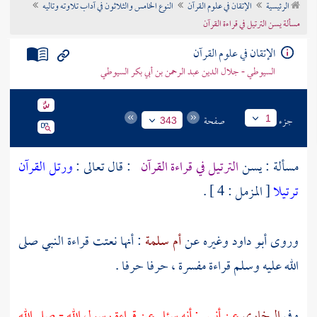
الرئيسية
الإتقان في علوم القرآن
النوع الخامس والثلاثون في آداب تلاوته وتاليه
تراجم الأعلام
مسألة يسن الترتيل في قراءة القرآن
الإتقان في علوم القرآن
السيوطي - جلال الدين عبد الرحمن بن أبي بكر السيوطي
جزء
صفحة
1
343
مسألة : يسن
الترتيل في قراءة القرآن
: قال تعالى :
ورتل القرآن
ترتيلا
[ المزمل : 4 ] .
وروى
أبو داود
وغيره عن
أم سلمة
: أنها نعتت قراءة النبي صلى
الله عليه وسلم قراءة مفسرة ، حرفا حرفا .
وفي
البخاري
عن
أنس
: أنه سئل عن قراءة رسول الله - صلى الله