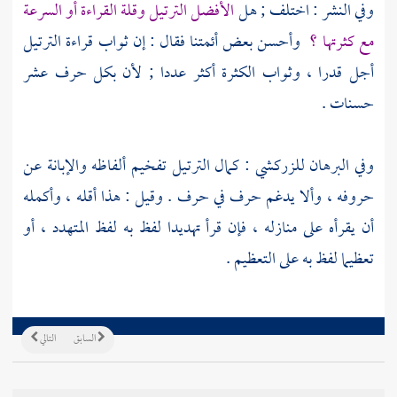
وفي النشر : اختلف ; هل
الأفضل الترتيل وقلة القراءة أو السرعة
مع كثرتها ؟
وأحسن بعض أئمتنا فقال : إن ثواب قراءة الترتيل
أجل قدرا ، وثواب الكثرة أكثر عددا ; لأن بكل حرف عشر
حسنات .
وفي البرهان
للزركشي
: كمال الترتيل تفخيم ألفاظه والإبانة عن
حروفه ، وألا يدغم حرف في حرف . وقيل : هذا أقله ، وأكمله
أن يقرأه على منازله ، فإن قرأ تهديدا لفظ به لفظ المتهدد ، أو
تعظيما لفظ به على التعظيم .
السابق
التالي