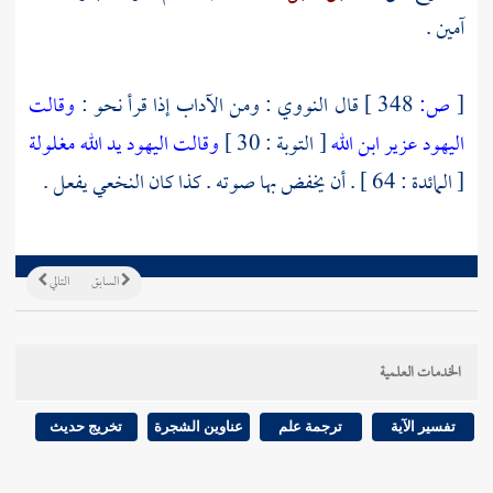
آمين .
[
ص:
348 ]
قال
النووي
: ومن الآداب إذا قرأ نحو :
وقالت
اليهود عزير ابن الله
[ التوبة : 30 ]
وقالت اليهود يد الله مغلولة
[ المائدة : 64 ] . أن يخفض بها صوته . كذا كان
النخعي
يفعل .
السابق
التالي
الخدمات العلمية
تفسير الآية
ترجمة علم
عناوين الشجرة
تخريج حديث