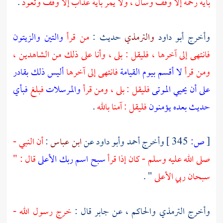
بآية رحمة إلا وقف وسأل ، ولا يمر بآية عذاب إلا وقف وتعوذ
.
وأخرج
أبو داود
والترمذي
حديث :
من قرأ
والتين والزيتون
فانتهى إلى آخرها ، فليقل : بلى ، وأنا على ذلك من الشاهدين ،
ومن قرأ
لا أقسم بيوم القيامة
فانتهى إلى آخرها
أليس ذلك بقادر
على أن يحيي الموتى
فليقل : بلى ، ومن قرأ
والمرسلات
فبلغ
فبأي
حديث بعده يؤمنون
فليقل : آمنا بالله
.
[
ص:
345 ]
وأخرج
أحمد
وأبو داود
عن
ابن عباس
:
أن النبي -
صلى الله عليه وسلم - كان إذا قرأ
سبح اسم ربك الأعلى
قال : "
سبحان ربي الأعلى
" .
وأخرج
الترمذي
والحاكم
، عن
جابر
قال :
خرج رسول الله -