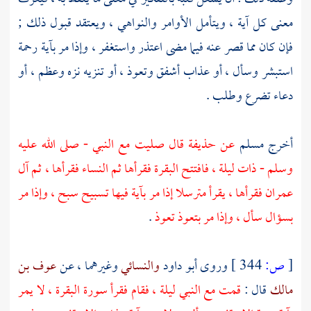
معنى كل آية ، ويتأمل الأوامر والنواهي ، ويعتقد قبول ذلك ;
فإن كان مما قصر عنه فيما مضى اعتذر واستغفر ، وإذا مر بآية رحمة
استبشر وسأل ، أو عذاب أشفق وتعوذ ، أو تنزيه نزه وعظم ، أو
دعاء تضرع وطلب .
أخرج
مسلم
عن
حذيفة
قال صليت مع النبي - صلى الله عليه
وسلم - ذات ليلة ، فافتتح البقرة فقرأها ثم النساء فقرأها ، ثم آل
عمران فقرأها ، يقرأ مترسلا إذا مر بآية فيها تسبيح سبح ، وإذا مر
بسؤال سأل ، وإذا مر بتعوذ تعوذ
.
[
ص:
344 ]
وروى
أبو داود
والنسائي
وغيرهما ، عن
عوف بن
مالك
قال :
قمت مع النبي ليلة ، فقام فقرأ سورة البقرة ، لا يمر