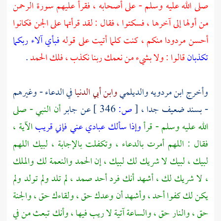
صلى الله عليه وسلم - على أصحابه ، فقرأ عليهم سورة الرحمن
من أولها إلى آخرها ، فسكتوا ، فقال : لقد قرأتها على الجن فكانوا
أحسن مردودا منكم ، كنت كلما أتيت على قوله
فبأي آلاء ربكما
تكذبان
قالوا : ولا بشيء من نعمك ربنا نكذب ، فلك الحمد
.
وأخرج
ابن مردويه
والديلمي
وابن أبي الدنيا
في الدعاء - وغيرهم
- بسند ضعيف جدا ،
[
ص:
346 ]
عن
جابر
أن النبي - صلى
الله عليه وسلم - قرأ
وإذا سألك عبادي عني فإني قريب
الآية ،
فقال : اللهم أمرت بالدعاء ، وتكفلت بالإجابة ، لبيك اللهم
لبيك ، لبيك لا شريك لك لبيك ، إن الحمد والنعمة لك والملك
، لا شريك لك ، أشهد أنك فرد أحد صمد ، لم تلد ولم تولد ولم
يكن لك كفوا أحد ، وأشهد أن وعدك حق ، ولقاءك حق ، والجنة
حق ، والنار حق ، والساعة آتية لا ريب فيها ، وأنك تبعث من في