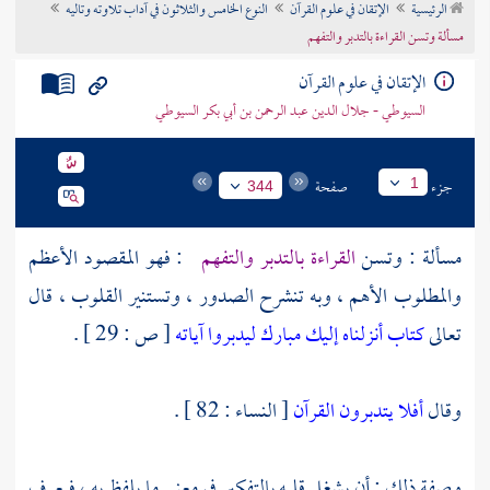
الرئيسية
الإتقان في علوم القرآن
النوع الخامس والثلاثون في آداب تلاوته وتاليه
تراجم الأعلام
مسألة وتسن القراءة بالتدبر والتفهم
الإتقان في علوم القرآن
السيوطي - جلال الدين عبد الرحمن بن أبي بكر السيوطي
جزء
صفحة
1
344
مسألة : وتسن
القراءة بالتدبر والتفهم
: فهو المقصود الأعظم
والمطلوب الأهم ، وبه تنشرح الصدور ، وتستنير القلوب ، قال
تعالى
كتاب أنزلناه إليك مبارك ليدبروا آياته
[ ص : 29 ] .
وقال
أفلا يتدبرون القرآن
[ النساء : 82 ] .
وصفة ذلك : أن يشغل قلبه بالتفكير في معنى ما يلفظ به ، فيعرف