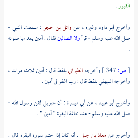
القبور
.
وأخرج
أبو داود
وغيره ، عن
وائل بن حجر
: سمعت النبي -
صلى الله عليه وسلم - قرأ
ولا الضالين
فقال : آمين يمد بها صوته
.
[
ص:
347 ]
وأخرجه
الطبراني
بلفظ قال : آمين ثلاث مرات ،
وأخرجه
البيهقي
بلفظ قال : رب اغفر لي آمين .
وأخرج
أبو عبيد
، عن
أبي ميسرة
: أن
جبريل
لقن رسول الله -
صلى الله عليه وسلم - عند خاتمة البقرة " آمين " .
وأخرج عن
معاذ بن جبل
: أنه كان إذا ختم سورة البقرة قال :