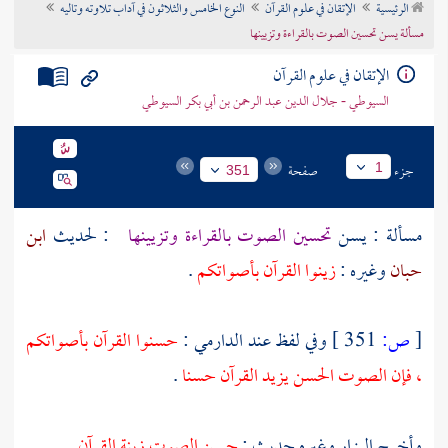
الرئيسية
الإتقان في علوم القرآن
النوع الخامس والثلاثون في آداب تلاوته وتاليه
تراجم الأعلام
مسألة يسن تحسين الصوت بالقراءة وتزيينها
الإتقان في علوم القرآن
السيوطي - جلال الدين عبد الرحمن بن أبي بكر السيوطي
جزء
صفحة
1
351
مسألة : يسن
تحسين الصوت بالقراءة وتزيينها
: لحديث
ابن
حبان
وغيره :
زينوا القرآن بأصواتكم
.
[
ص:
351 ]
وفي لفظ عند
الدارمي
:
حسنوا القرآن بأصواتكم
، فإن الصوت الحسن يزيد القرآن حسنا
.
وأخرج
البزار
وغيره حديث :
حسن الصوت زينة القرآن
.