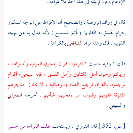
الإدغام ، فإن لم ينته إلى هذا الحد فلا كراهة .
قال في زوائد الروضة : والصحيح أن الإفراط على الوجه المذكور
حرام يفسق به القارئ ويأثم المستمع ; لأنه عدل به عن نهجه
القويم . قال وهذا مراد
الشافعي
بالكراهة .
قلت : وفيه حديث :
اقرءوا القرآن بلحون العرب وأصواتها ،
وإياكم ولحون أهل الكتابين وأهل الفسق ، فإنه سيجيء أقوام
يرجعون بالقرآن ترجيع الغناء والرهبانية ، لا يجاوز حناجرهم
مفتونة قلوبهم وقلوب من يعجبهم شأنهم
. أخرجه
الطبراني
والبيهقي
.
[
ص:
352 ]
قال
النووي
: ويستحب
طلب القراءة من حسن