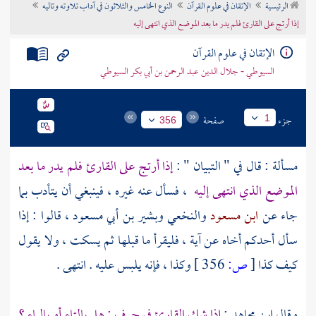
الرئيسية
الإتقان في علوم القرآن
النوع الخامس والثلاثون في آداب تلاوته وتاليه
تراجم الأعلام
إذا أرتج على القارئ فلم يدر ما بعد الموضع الذي انتهى إليه
الإتقان في علوم القرآن
السيوطي - جلال الدين عبد الرحمن بن أبي بكر السيوطي
جزء
صفحة
1
356
مسألة : قال في " التبيان " :
إذا أرتج على القارئ فلم يدر ما بعد
الموضع الذي انتهى إليه
، فسأل عنه غيره ، فينبغي أن يتأدب بما
جاء عن
ابن مسعود
والنخعي
وبشير بن أبي مسعود
، قالوا : إذا
سأل أحدكم أخاه عن آية ، فليقرأ ما قبلها ثم يسكت ، ولا يقول
كيف كذا
[
ص:
356 ]
وكذا ، فإنه يلبس عليه . انتهى .
وقال
ابن مجاهد
:
إذا شك القارئ في حرف : هل بالتاء أو بالياء ؟