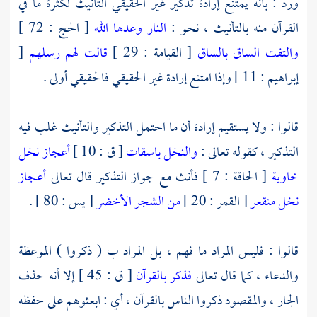
ورد : بأنه يمتنع إرادة تذكير غير الحقيقي التأنيث لكثرة ما في
القرآن منه بالتأنيث ، نحو :
النار وعدها الله
[ الحج : 72 ]
والتفت الساق بالساق
[ القيامة : 29 ]
قالت لهم رسلهم
[
إبراهيم : 11 ] وإذا امتنع إرادة غير الحقيقي فالحقيقي أولى .
قالوا : ولا يستقيم إرادة أن ما احتمل التذكير والتأنيث غلب فيه
التذكير ، كقوله تعالى :
والنخل باسقات
[ ق : 10 ]
أعجاز نخل
خاوية
[ الحاقة : 7 ] فأنث مع جواز التذكير قال تعالى
أعجاز
نخل منقعر
[ القمر : 20 ]
من الشجر الأخضر
[ يس : 80 ] .
قالوا : فليس المراد ما فهم ، بل المراد ب ( ذكروا ) الموعظة
والدعاء ، كما قال تعالى
فذكر بالقرآن
[ ق : 45 ] إلا أنه حذف
الجار ، والمقصود ذكروا الناس بالقرآن ، أي : ابعثوهم على حفظه