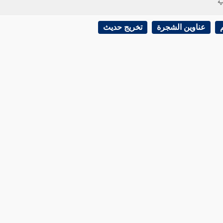
ية
عناوين الشجرة
تخريج حديث