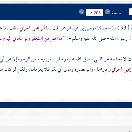
صفحة
205
93 ( م ) - حدثنا
موسى بن عبد الرحمن
قال : نا
أبو يحيى الحماني
، قال : نا
عث
ال رسول الله - صلى الله عليه وسلم - :
"
ما أصر من استغفر ولو عاد في اليوم سب
ث لا نحفظه عن النبي - صلى الله عليه وسلم - من وجه من الوجوه إلا عن
أبي
يحيى الحماني
وغيرهما ،
وأبو نصيرة
ومولى أبي بكر
فلا يعرفان ، ولكن لما كان هذ
.