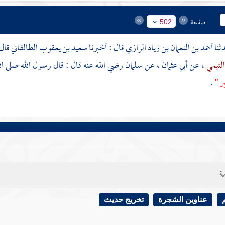
صفحة
502
أحمد بن النعمان بن زياد الرازي
قال : أخبرنا
سعيد بن يعقوب الطالقاني
قال
التيمي
، عن
أبي عثمان
، عن
سلمان
رضي الله عنه قال : قال رسول الله صلى ال
بر "
.
ية
عناوين الشجرة
تخريج حديث