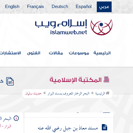
عربي
Español
Deutsch
Français
English
رويفع بن ثابت
من حديث عثمان بن أبي العاص
حديث أبي المليح عن أبيه
الرئيسية
موسوعات
مقالات
الفتوى
الاستشارات
مسند عبد الله بن عمرو بن العاص
المكتبة الإسلامية
كتب
حديث سلمان
الرئيسية
البحر الزخار المعروف بمسند البزار
حديث سلمان
مسند أسامة بن زيد
البحر ا
البزار - 
مسند معاذ بن جبل رضي الله عنه