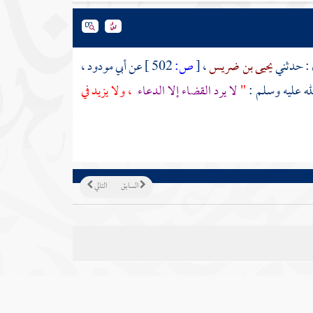
 : حدثني
يحيى بن ضريس
،
[
ص:
502 ]
عن
أبي مودود
،
له عليه وسلم :
"
لا يرد القضاء إلا الدعاء
، ولا يزيد في
السابق
التالي