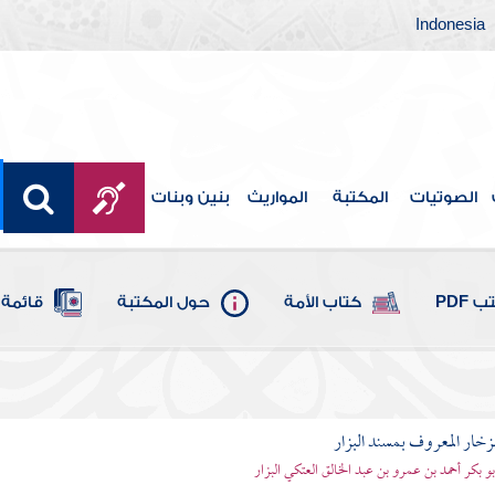
Indonesia
الصوتيات
المكتبة
المواريث
بنين وبنات
 PDF
كتاب الأمة
حول المكتبة
قائمة 
لزخار المعروف بمسند البزار
أبو بكر أحمد بن عمرو بن عبد الخالق العتكي البزار