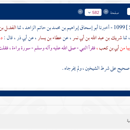
صفحة
582
1099 - أخبرنا
أبو إسحاق إبراهيم بن محمد بن حاتم الزاهد
، ثنا
الفضل بن 
، ثنا
شريك بن عبد الله بن أبي نمر
، عن
عطاء بن يسار
، عن
أبي ذر
، قال :
دخ
با من
أبي بن كعب
،
فقرأ النبي - صلى الله عليه وآله وسلم - سورة براءة ، فقل
حيح على شرط الشيخين ، ولم يخرجاه .
ية