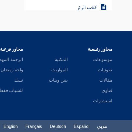
كتاب الوتر
من كتاب صلاة التطوع
كتاب السهو
كتاب الاستسقاء
محاور رئيسية
محاور فرعية
موسوعات
المكتبة
الرحمة المهد
كتاب الكسوف
صوتيات
المواريث
واحة رمضان
كتاب صلاة الخوف
مقالات
بنين وبنات
نسك
كتاب الجنائز
فتاوى
للشباب فقط
استشارات
كتاب الزكاة
كتاب الصوم
عربي
Español
Deutsch
Français
English