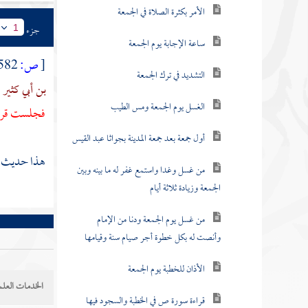
الأمر بكثرة الصلاة في الجمعة
جزء
1
ساعة الإجابة يوم الجمعة
[
ص:
582 ]
التشديد في ترك الجمعة
بن أبي كثير
الغسل يوم الجمعة ومس الطيب
فجلست قري
أول جمعة بعد جمعة المدينة بجواثا عبد القيس
هذا حديث ص
من غسل وغدا واستمع غفر له ما بينه وبين
الجمعة وزيادة ثلاثة أيام
من غسل يوم الجمعة ودنا من الإمام
وأنصت له بكل خطوة أجر صيام سنة وقيامها
الأذان للخطبة يوم الجمعة
الخدمات العلم
قراءة سورة ص في الخطبة والسجود فيها