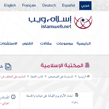
مقدمة المؤلف
عربي
Español
Deutsch
Français
English
كتاب الإيمان
كتاب العلم
كتاب الطهارة
الرئيسية
موسوعات
مقالات
الفتوى
الاستشارات
أول كتاب الصلاة
ومن كتاب الإمامة وصلاة الجماعة
المكتبة الإسلامية
كتب
كتاب الجمعة
الرئيسية
المستدرك على الصحيحين
كتاب الجمعة
التشديد على التخلف عن ا
سيد الأيام يوم الجمعة وفيه تقوم الساعة
تبعث الأيام يوم القيامة على هيئاتها والجمعة
المستد
زهراء
الحاكم - 