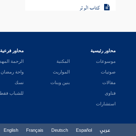
كتاب الوتر
من كتاب صلاة التطوع
كتاب السهو
كتاب الاستسقاء
محاور رئيسية
محاور فرعية
موسوعات
المكتبة
الرحمة المهد
كتاب الكسوف
صوتيات
المواريث
واحة رمضان
كتاب صلاة الخوف
مقالات
بنين وبنات
نسك
كتاب الجنائز
فتاوى
للشباب فقط
استشارات
كتاب الزكاة
كتاب الصوم
عربي
Español
Deutsch
Français
English