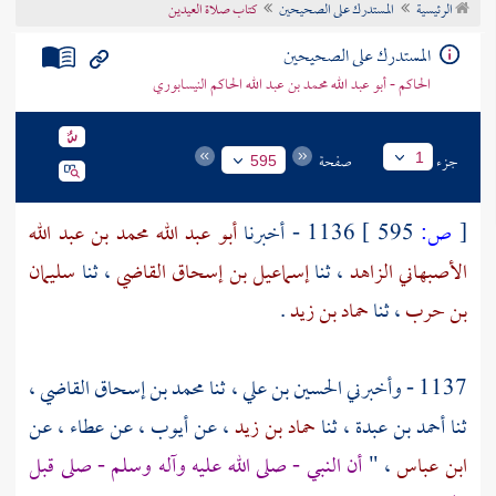
الرئيسية
المستدرك على الصحيحين
كتاب صلاة العيدين
تراجم الأعلام
المستدرك على الصحيحين
الحاكم - أبو عبد الله محمد بن عبد الله الحاكم النيسابوري
جزء
صفحة
1
595
[
ص:
595 ]
1136 - أخبرنا
أبو عبد الله محمد بن عبد الله
الأصبهاني الزاهد
، ثنا
إسماعيل بن إسحاق القاضي
، ثنا
سليمان
بن حرب
، ثنا
حماد بن زيد
.
1137 - وأخبرني
الحسين بن علي
، ثنا
محمد بن إسحاق القاضي
،
ثنا
أحمد بن عبدة
، ثنا
حماد بن زيد
، عن
أيوب
، عن
عطاء
، عن
ابن عباس
، "
أن النبي - صلى الله عليه وآله وسلم - صلى قبل