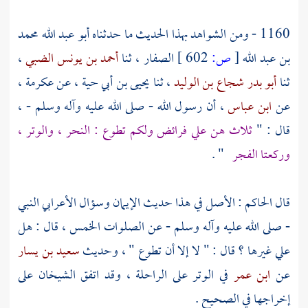
1160 - ومن الشواهد بهذا الحديث ما حدثناه
أبو عبد الله محمد
بن عبد الله
[
ص:
602 ]
الصفار
، ثنا
أحمد بن يونس الضبي
،
ثنا
أبو بدر شجاع بن الوليد
، ثنا
يحيى بن أبي حية
، عن
عكرمة
،
عن
ابن عباس
، أن رسول الله - صلى الله عليه وآله وسلم - ،
قال : "
ثلاث هن علي فرائض ولكم تطوع : النحر ، والوتر ،
وركعتا الفجر
" .
قال
الحاكم
: الأصل في هذا حديث الإيمان وسؤال الأعرابي النبي
- صلى الله عليه وآله وسلم - عن الصلوات الخمس ، قال : هل
علي غيرها ؟ قال : " لا إلا أن تطوع " ، وحديث
سعيد بن يسار
عن
ابن عمر
في الوتر على الراحلة ، وقد اتفق الشيخان على
إخراجها في الصحيح .