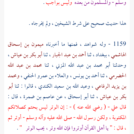
وسلم - والمسلمون من بعده
وليس بواجب
.
هذا حديث صحيح على شرط الشيخين ، ولم يخرجاه .
1159 - وله شواهد ، فمنها ما أخبرناه
ميمون بن إسحاق
الهاشمي
،
ببغداد
، ثنا
أحمد بن عبد الجبار
، ثنا
أبو بكر بن عياش
،
وحدثنا
أبو محمد بن عبد الله المزني
، ثنا
محمد بن عبد الله
الحضرمي
، ثنا
أحمد بن يونس
،
والعلاء بن عمرو الحنفي
،
ومحمد
بن يزيد الرفاعي
،
وعبد الله بن سعيد الكندي
، قالوا : ثنا
أبو
بكر بن عياش
، ثنا
أبو إسحاق
، عن
عاصم بن ضمرة
، قال :
قال
علي
- ( رضي الله عنه ) - : إن الوتر ليس بحتم كصلاتكم
المكتوبة ، ولكن رسول الله - صلى الله عليه وآله وسلم - أوتر ثم
، قال : "
يا أهل القرآن أوتروا فإن الله وتر ، يحب الوتر
"
.