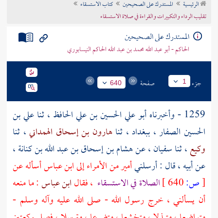
الرئيسية
المستدرك على الصحيحين
كتاب الاستسقاء
تراجم الأعلام
تقليب الرداء والتكبيرات والقراءة في صلاة الاستسقاء
المستدرك على الصحيحين
الحاكم - أبو عبد الله محمد بن عبد الله الحاكم النيسابوري
جزء
صفحة
1
640
1259 - وأخبرناه
أبو علي الحسين بن علي الحافظ
، ثنا
علي بن
الحسين الصفار
،
ببغداد
، ثنا
هارون بن إسحاق الهمداني
، ثنا
وكيع
، ثنا
سفيان
، عن
هشام بن إسحاق بن عبد الله بن كنانة
،
عن أبيه ، قال : أرسلني
أمير من الأمراء إلى ابن عباس أسأله عن
[
ص:
640 ]
الصلاة في الاستسقاء
، فقال
ابن عباس
: ما منعه
أن يسألني ، خرج رسول الله - صلى الله عليه وآله وسلم -
متواضعا ، متبذلا ، متخشعا ، متضرعا ، مترسلا ، فصلى ركعتين