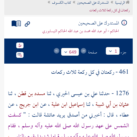
الرئيسية
المستدرك على الصحيحين
كتاب الكسوف
تراجم الأعلام
ركعتان في كل ركعة ثلاث ركعات
المستدرك على الصحيحين
الحاكم - أبو عبد الله محمد بن عبد الله الحاكم النيسابوري
جزء
صفحة
1
649
461 - ركعتان في كل ركعة ثلاث ركعات
1276 - حدثنا
علي بن عيسى الحيري
، ثنا
مسدد بن قطن
، ثنا
عثمان بن أبي شيبة
، ثنا
إسماعيل ابن علية
، عن
ابن جريج
، عن
عطاء
، قال : أخبرني من أصدق يريد
عائشة
قالت : "
كسفت
الشمس على عهد رسول الله صلى الله عليه وآله وسلم ، فقام
رسول الله صلى الله عليه وآله وسلم قياما شديدا يقوم بالناس
،