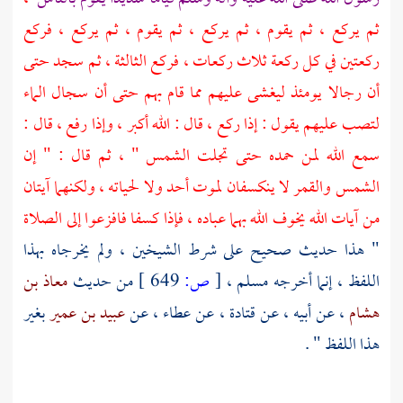
ثم يركع ، ثم يقوم ، ثم يركع ، ثم يقوم ، ثم يركع ، فركع
ركعتين في كل ركعة ثلاث ركعات ، فركع الثالثة ، ثم سجد حتى
أن رجالا يومئذ ليغشى عليهم مما قام بهم حتى أن سجال الماء
لتصب عليهم يقول : إذا ركع ، قال : الله أكبر ، وإذا رفع ، قال :
سمع الله لمن حمده حتى تجلت الشمس " ، ثم قال : " إن
الشمس والقمر لا ينكسفان لموت أحد ولا لحياته ، ولكنهما آيتان
من آيات الله يخوف الله بهما عباده ، فإذا كسفا فافزعوا إلى الصلاة
" هذا حديث صحيح على شرط الشيخين ، ولم يخرجاه بهذا
اللفظ ، إنما أخرجه
مسلم
،
[
ص:
649 ]
من حديث
معاذ بن
هشام
، عن أبيه ، عن
قتادة
، عن
عطاء ،
عن
عبيد بن عمير
بغير
هذا اللفظ " .