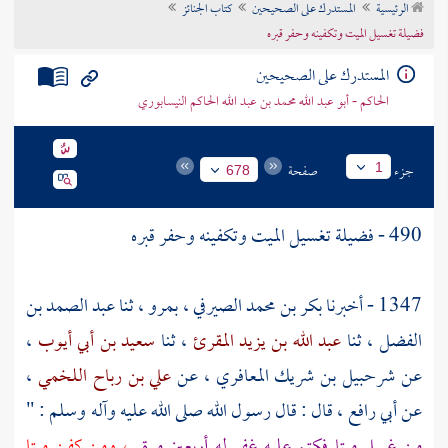
الرئيسية
المستدرك على الصحيحين
كتاب الجنائز
تراجم الأعلام
فضيلة تغسيل الميت وتكفينه وحفر قبره
المستدرك على الصحيحين
الحاكم - أبو عبد الله محمد بن عبد الله الحاكم النيسابوري
جزء
صفحة
1
678
490 - فضيلة تغسيل الميت وتكفينه وحفر قبره
1347 - أخبرنا
بكر بن محمد الصيرفي
،
بمرو
، ثنا
عبد الصمد بن
الفضل
، ثنا
عبد الله بن يزيد المقرئ
، ثنا
سعيد بن أبي أيوب
،
عن
شرحبيل بن شريك المعافري
، عن
علي بن رباح اللخمي
،
عن
أبي رافع
، قال : قال رسول الله صلى الله عليه وآله وسلم : "
من غسل ميتا فكتم عليه غفر له أربعين مرة
، ومن كفن ميتا