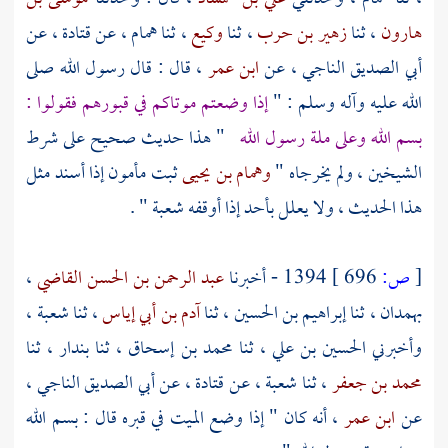
هارون
، ثنا
زهير بن حرب
، ثنا
وكيع
، ثنا
همام
، عن
قتادة
، عن
أبي الصديق الناجي
، عن
ابن عمر
، قال : قال رسول الله صلى
الله عليه وآله وسلم : "
إذا وضعتم موتاكم في قبورهم فقولوا :
بسم الله وعلى ملة رسول الله
" هذا حديث صحيح على شرط
الشيخين ، ولم يخرجاه "
وهمام بن يحيى
ثبت مأمون إذا أسند مثل
هذا الحديث ، ولا يعلل بأحد إذا أوقفه
شعبة
" .
[
ص:
696 ]
1394 - أخبرنا
عبد الرحمن بن الحسن القاضي
،
بهمدان
، ثنا
إبراهيم بن الحسين
، ثنا
آدم بن أبي إياس
، ثنا
شعبة
،
وأخبرني
الحسين بن علي
، ثنا
محمد بن إسحاق
، ثنا
بندار
، ثنا
محمد بن جعفر
، ثنا
شعبة
، عن
قتادة
، عن
أبي الصديق الناجي
،
عن
ابن عمر
، أنه كان " إذا وضع الميت في قبره قال : بسم الله