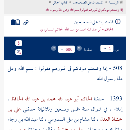
الرئيسية
المستدرك على الصحيحين
كتاب الجنائز
تراجم الأعلام
إذا وضعتم موتاكم في قبورهم فقولوا بسم الله وعلى ملة رسول الله
المستدرك على الصحيحين
الحاكم - أبو عبد الله محمد بن عبد الله الحاكم النيسابوري
جزء
صفحة
1
696
508 - إذا وضعتم موتاكم في قبورهم فقولوا : بسم الله وعلى
ملة رسول الله
1393 - حدثنا
الحاكم أبو عبد الله محمد بن عبد الله الحافظ
،
إملاء ، في شوال سنة خمس وتسعين وثلاثمائة حدثني
علي بن
حمشاذ العدل
، ثنا
هشام بن علي السدوسي
، ثنا
عبد الله بن رجاء
، ثنا
همام
، وحدثني
علي بن حمشاذ
، قال : وحدثنا
موسى بن