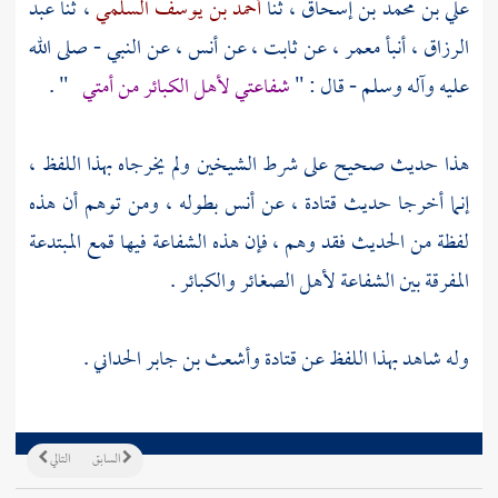
علي بن محمد بن إسحاق
، ثنا
أحمد بن يوسف السلمي
، ثنا
عبد
الرزاق
، أنبأ
معمر
، عن
ثابت
، عن
أنس
، عن النبي - صلى الله
عليه وآله وسلم - قال : "
شفاعتي لأهل الكبائر من أمتي
" .
هذا حديث صحيح على شرط الشيخين ولم يخرجاه بهذا اللفظ ،
إنما أخرجا حديث
قتادة
، عن
أنس
بطوله ، ومن توهم أن هذه
لفظة من الحديث فقد وهم ، فإن هذه الشفاعة فيها قمع المبتدعة
المفرقة بين الشفاعة لأهل الصغائر والكبائر .
وله شاهد بهذا اللفظ عن
قتادة
وأشعث بن جابر الحداني
.
السابق
التالي