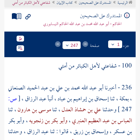
الرئيسية
المستدرك على الصحيحين
كتاب الإيمان
شفاعتي لأهل الكبائر من أمتي
تراجم الأعلام
المستدرك على الصحيحين
الحاكم - أبو عبد الله محمد بن عبد الله الحاكم النيسابوري
جزء
صفحة
1
247
100 - شفاعتي لأهل الكبائر من أمتي
236 - أخبرنا
أبو عبد الله محمد بن علي بن عبد الحميد الصنعاني
، بمكة ، ثنا
إسحاق بن إبراهيم بن عباد
، أنبأ
عبد الرزاق
،
[
ص:
247 ]
وحدثنا
علي بن حمشاذ العدل
، ثنا
موسى بن هارون
، ثنا
العباس بن عبد العظيم العنبري
،
وأبو بكر بن زنجويه
،
وأبو بكر
بن عسكر
،
وإسحاق بن زريق
، قالوا : ثنا
عبد الرزاق
، وحدثنا