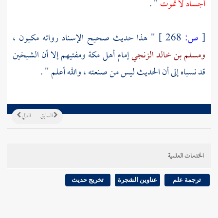
أجساد لا تموت
" .
[
ص:
268 ]
" هذا حديث صحيح الإسناد رواته مكيون ،
ومسلم بن خالد الزنجي
إمام
أهل
مكة
ومفتيهم إلا أن الشيخين
قد نسباه إلى أن الحديث ليس من صنعته ، والله أعلم " .
السابق
التالي
الخدمات العلمية
ترجمة علم
عناوين الشجرة
تخريج حديث