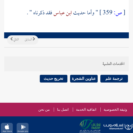
[
ص:
359 ]
" وأما حديث
ابن عباس
فقد ذكرناه " .
السابق
التالي
الخدمات العلمية
ترجمة علم
عناوين الشجرة
تخريج حديث
وثيقة الخصوصية
اتفاقية الخدمة
اتصل بنا
من نحن