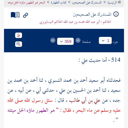
الرئيسية
المستدرك على الصحيحين
كتاب الطهارة
البحر هو الطهور ماؤه الحل ميتته
تراجم الأعلام
المستدرك على الصحيحين
الحاكم - أبو عبد الله محمد بن عبد الله الحاكم النيسابوري
جزء
صفحة
1
359
514 - أما حديث
علي
:
فحدثناه
أبو سعيد أحمد بن محمد النسوي
، ثنا
أحمد بن محمد بن
سعيد
، ثنا
أحمد بن الحسين بن علي
، حدثني أبي ، عن أبيه ، عن
جده ، عن
علي بن أبي طالب
، قال :
سئل رسول الله صلى الله
عليه وسلم عن ماء البحر ، فقال : "
هو الطهور ماؤه الحل ميتته
" .