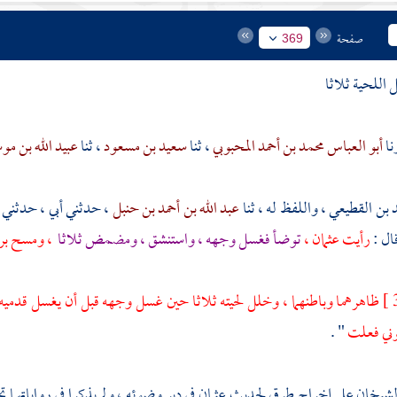
صفحة
369
أبو العباس محمد بن أحمد المحبوبي
، ثنا
سعيد بن مسعود
، ثنا
عبيد الله بن م
د بن القطيعي
، واللفظ له ، ثنا
عبد الله بن أحمد بن حنبل
، حدثني أبي ، حدثني
ال :
رأيت
عثمان
،
توضأ فغسل وجهه ، واستنشق ، ومضمض ثلاثا
، ومسح برأس
ظاهرهما وباطنهما ، وخلل لحيته ثلاثا حين غسل وجهه قبل أن يغسل قدميه 
وني فعلت
" .
الشيخان على إخراج طرق لحديث
عثمان
في دبر وضوئه ، ولم يذكرا في رواياتهما