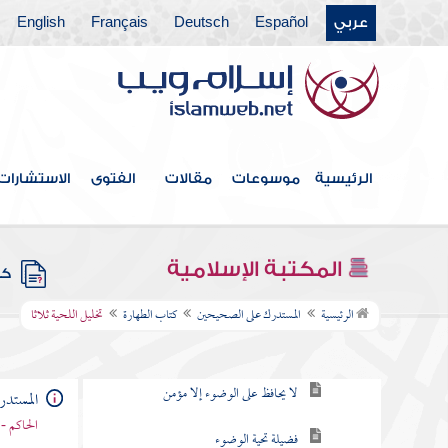
عربي
Español
Deutsch
Français
English
فهرس الكتاب
مقدمة المؤلف
الرئيسية
موسوعات
مقالات
الفتوى
الاستشارات
كتاب الإيمان
كتاب العلم
المكتبة الإسلامية
كتب
كتاب الطهارة
الرئيسية
المستدرك على الصحيحين
كتاب الطهارة
تخليل اللحية ثلاثا
خروج الخطايا بالوضوء
لا يحافظ على الوضوء إلا مؤمن
المستد
الحاكم - 
فضيلة تحية الوضوء