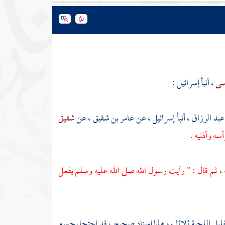
وسى
، أنبأ
إسرائيل
:
عبد الرزاق
، أنبأ
إسرائيل
، عن
عامر بن شقيق
، عن
شقيق
ه وأذنيه .
، ثم قال : " رأيت رسول الله صلى الله عليه وسلم يفعل
 تخليل اللحية ثلاثا ، وهذا إسناد صحيح ، قد احتجا بجميع