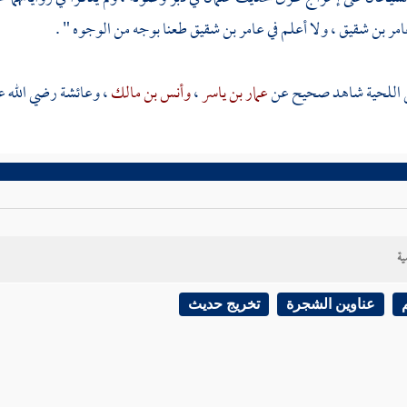
مر بن شقيق
، ولا أعلم في
عامر بن شقيق
طعنا بوجه من الوجوه " .
يل اللحية شاهد صحيح عن
عمار بن ياسر
،
وأنس بن مالك
،
وعائشة
رضي الله ع
ية
عناوين الشجرة
تخريج حديث