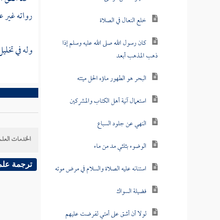
رواته غير
عا
خلع النعال في الصلاة
كان رسول الله صلى الله عليه وسلم إذا
وله في تخل
ذهب المذهب أبعد
البحر هو الطهور ماؤه الحل ميتته
استعمال آنية أهل الكتاب والمشركين
النهي عن جلود السباع
الخدمات العلم
الوضوء بثلثي مد من ماء
ترجمة علم
استنانه عليه الصلاة والسلام في مرض موته
فضيلة السواك
لولا أن أشق على أمتي لفرضت عليهم