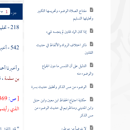
مفتاح الصلاة الوضوء وتحريمها التكبير
جزء
1
وتحليلها التسليم
218 - تخليل اللحية ثلاثا
إذا كان الماء قلتين لم ينجسه شيء
ذكر اختلاف الرواة والألفاظ في حديث
542 - أخبرنا
القلتين
الدليل على أن اللمس ما دون الجماع
وأخبرنا
أحم
والوضوء منه
بن سلمة
، ق
الوضوء من مس الذكر وتحقيق حديث بسرة
[
ص:
369 ]
حكاية اجتماع الحفاظ ابن معين وابن حنبل
وابن المديني ومناظرتهم في حديث الوضوء من
الذي رأيتم
مس الذكر
" قد اتفق 
لا يتوضأ من موطئ