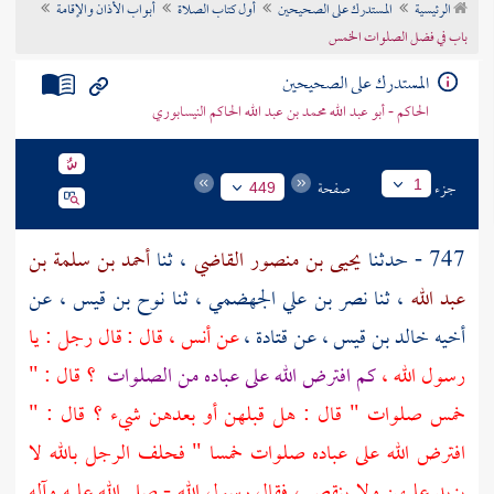
الرئيسية
المستدرك على الصحيحين
أول كتاب الصلاة
أبواب الأذان والإقامة
تراجم الأعلام
باب في فضل الصلوات الخمس
المستدرك على الصحيحين
الحاكم - أبو عبد الله محمد بن عبد الله الحاكم النيسابوري
جزء
صفحة
1
449
747 - حدثنا
يحيى بن منصور القاضي
، ثنا
أحمد بن سلمة بن
عبد الله
، ثنا
نصر بن علي الجهضمي
، ثنا
نوح بن قيس
، عن
أخيه
خالد بن قيس
، عن
قتادة
،
عن
أنس
، قال : قال رجل : يا
رسول الله ،
كم افترض الله على عباده من الصلوات
؟ قال : "
خمس صلوات " قال : هل قبلهن أو بعدهن شيء ؟ قال : "
افترض الله على عباده صلوات خمسا " فحلف الرجل بالله لا
يزيد عليهن ولا ينقص ، فقال رسول الله - صلى الله عليه وآله