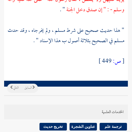
وسلم - : " إن صدق دخل الجنة
" .
" هذا حديث صحيح على شرط
مسلم
، ولم يخرجاه ، وقد حدث
مسلم
في الصحيح بثلاثة أصول ب هذا الإسناد " .
[
ص:
449 ]
السابق
التالي
الخدمات العلمية
ترجمة علم
عناوين الشجرة
تخريج حديث