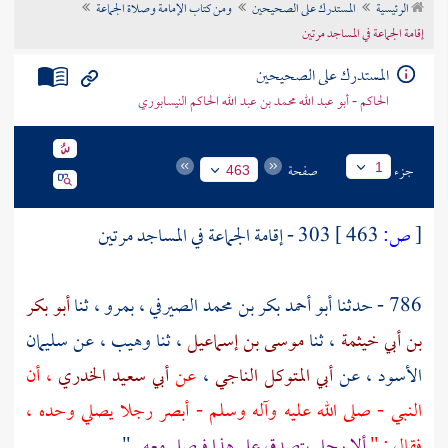
الرئيسية
المستدرك على الصحيحين
ومن كتاب الإمامة وصلاة الجماعة
تراجم الأعلام
إقامة الجماعة في المساجد مرتين
المستدرك على الصحيحين
الحاكم - أبو عبد الله محمد بن عبد الله الحاكم النيسابوري
جزء
صفحة
1
463
[
ص:
463 ]
303 - إقامة الجماعة في المساجد مرتين
786 - حدثنا
أبو أحمد بكر بن محمد الصيرفي
،
بمرو
، ثنا
أبو بكر
بن أبي خيثمة
، ثنا
موسى بن إسماعيل
، ثنا
وهيب
، عن
سليمان
الأسود
، عن
أبي المتوكل الناجي
،
عن
أبي سعيد الخدري
، أن
النبي - صلى الله عليه وآله وسلم - أبصر رجلا يصلي وحده ،
فقال : "
ألا رجل يتصدق على هذا فيصلي معه
" .