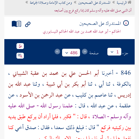
الرئيسية
المستدرك على الصحيحين
ومن كتاب الإمامة وصلاة الجماعة
تراجم الأعلام
أن النبي صلى الله عليه وآله وسلم كان إذا ركع فرج بين أصابعه
المستدرك على الصحيحين
الحاكم - أبو عبد الله محمد بن عبد الله الحاكم النيسابوري
جزء
صفحة
1
486
846 - أخبرنا
أبو الحسن علي بن محمد بن عقبة الشيباني
،
بالكوفة
، ثنا أبي ، ثنا
أبو بكر بن أبي شيبة
، وثنا
عبد الله بن
إدريس
، ثنا
عاصم بن كليب
، عن
عبد الرحمن بن الأسود
، عن
علقمة
، عن
عبد الله
، قال :
علمنا رسول الله - صلى الله عليه
وآله وسلم - الصلاة
، قال : " فكبر ، فلما أراد أن يركع طبق يديه
بين ركبتيه فركع
" قال : فبلغ ذلك
سعدا
، فقال : صدق أخي
كنا
نفعل هذا ، ثم أمرنا بهذا ، يعني الإمساك بالركب
.