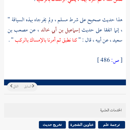
هذا حديث صحيح على شرط
مسلم
، ولم يخرجاه بهذه السياقة "
، إنما اتفقا على حديث
إسماعيل بن أبي خالد
، عن
مصعب بن
سعيد
، عن أبيه ، قال : "
كنا نطبق ثم أمرنا بالإمساك بالركب
" .
[
ص:
486 ]
السابق
التالي
الخدمات العلمية
ترجمة علم
عناوين الشجرة
تخريج حديث