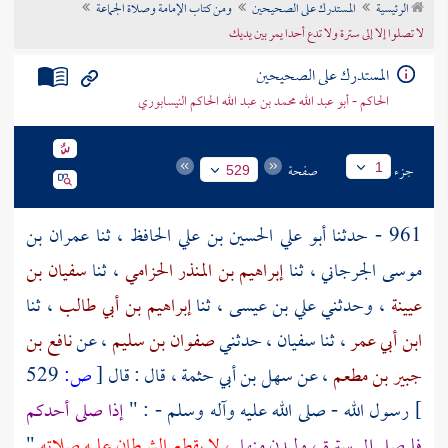
الرئيسية
المستدرك على الصحيحين
ومن كتاب الإمامة وصلاة الجماعة
تراجم الأعلام
لا تصلوا إلا إلى سترة ولا تدع أحدا يمر بين يديك
المستدرك على الصحيحين
الحاكم - أبو عبد الله محمد بن عبد الله الحاكم النيسابوري
جزء
صفحة
1
529
961 - حدثنا
أبو علي الحسين بن علي الحافظ
، ثنا
عمران بن
موسى الجرجاني
، ثنا
إبراهيم بن المنذر الحزامي
، ثنا
سفيان بن
عيينة
، وحدثني
علي بن عيسى
، ثنا
إبراهيم بن أبي طالب
، ثنا
ابن أبي عمر
، ثنا
سفيان
، حدثني
صفوان بن سليم
، عن
نافع بن
جبير بن مطعم
، عن
سهل بن أبي حثمة
، قال : قال
[
ص:
529
]
رسول الله - صلى الله عليه وآله وسلم - : "
إذا صلى أحدكم
فليصل إلى سترة ، وليدن منها
، لا يقطع الشيطان عليه صلاته
"