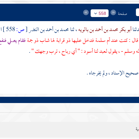
صفحة
558
أبو بكر محمد بن أحمد بن بالويه
، ثنا
محمد بن أحمد بن النضر
[
ص:
558 ]
ا
قال : كنت عند
أم سلمة
فدخل عليها ذو قرابة لها شاب ذو جمة
فقام يصلي فنف
آله وسلم - ، يقول لعبد لنا أسود : " أي رباح ، ترب وجهك "
.
يح الإسناد ، ولم يخرجاه .
ية