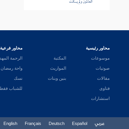
العالمين ولم يسكت
ومن أدرك ركعة فقد أدرك الصلاة
من حسن الصلاة إقامة الصف
من السنة إذا دخلت المسجد أن تبدأ برجلك
اليمنى وإذا خرجت أن تبدأ برجلك اليسرى
محاور رئيسية
محاور فرعية
موسوعات
المكتبة
الرحمة المهد
ليليني منكم أولو الأحلام والنهى
صوتيات
المواريث
واحة رمضان
باب التأمين
مقالات
بنين وبنات
نسك
حكاية سجدة الشجرة عند قراءة الصحابي
فتاوى
للشباب فقط
آية السجدة
استشارات
كان يقول في سجود القرآن بالليل سجد
وجهي للذي خلقه فشق سمعه وبصره بحوله
وقوته
عربي
Español
Deutsch
Français
English