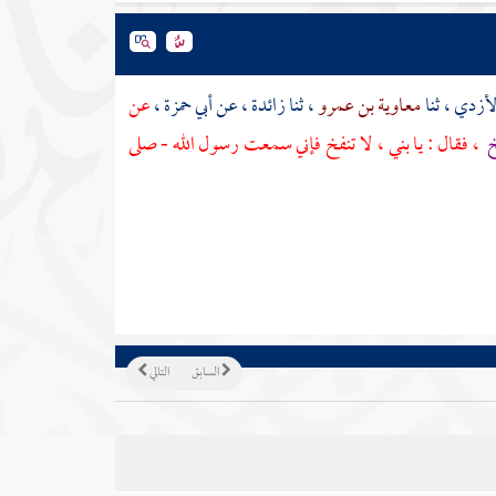
لأزدي
، ثنا
معاوية بن عمرو
، ثنا
زائدة
، عن
أبي حمزة
،
عن
خ
، فقال : يا بني ، لا تنفخ فإني سمعت رسول الله - صلى
السابق
التالي