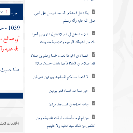
إذا دخل أحدكم المسجد فليصل على النبي
جزء
1
صلى الله عليه وآله وسلم
1039 - حدثنا
كان إذا دخل في الصلاة يقول اللهم إني أعوذ
أبي صالح
، 
بك من الشيطان الرجيم وهمزه ونفخه ونفثه
الله عليه و
الصلاة في الجماعة تعدل خمسا وعشرين صلاة
فإذا صلاها في الفلاة فأتمها بلغت خمسين صلاة
هذا حديث صح
لا تمنعوا نساءكم المساجد وبيوتهن خير لهن
خير مساجد النساء قعر بيوتهن
إقامة الجماعة في المساجد مرتين
من أم قوما فأصاب الوقت فله ولهم ومن
الخدمات العلم
انتقص من ذلك شيئا فعليه ولا عليهم