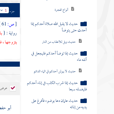
أنواع الهجرة
جزء
1
حديث لا يقبل الله صلاة أحدكم إذا
[
ص:
61 ]
أحدث حتى يتوضأ
رواية : {
با
يتزوجها ، فه
حديث ويل للأعقاب من النار
حديث إذا توضأ أحدكم فليجعل في
أنفه ماء
حديث لا يبولن أحدكم في الماء الدائم
حديث إذا شرب الكلب في إناء أحدكم
عرض ال
فليغسله سبعا
حديث عثمان دعا بوضوء فأفرغ على
يديه من إنائه
أبو حفص