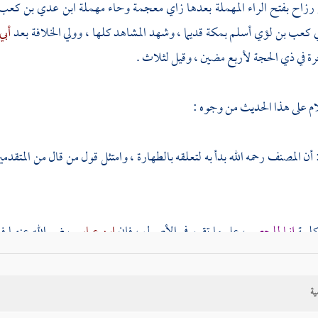
رزاح بفتح الراء المهملة بعدها زاي معجمة وحاء مهملة ابن عدي بن كع
ي
كعب بن لؤي
أسلم
بمكة
قديما ، وشهد المشاهد كلها ، وولي الخلافة بعد
أبي
رة في ذي الحجة لأربع مضين ، وقيل لثلاث .
ام على هذا الحديث من وجوه :
 أن
المصنف
رحمه الله بدأ به لتعلقه بالطهارة ، وامتثل قول من قال من المتقدمي
 كلمة
إنما للحصر
، على ما تقرر في الأصول ، فإن
ابن عباس
رضي الله عنهما ف
 وعورض بدليل آخر يقتضي تحريم ربا الفضل ، ولم يعارض في فهمه للحصر وفي
ية
حصر فيها : إثبات الحكم في المذكور ، ونفيه عما عداه .