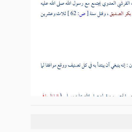
ب القرشي العدوي
يجتمع مع رسول الله صلى الله عليه
 بكر الصديق
، وقتل سنة
[
ص:
62 ]
ثلاث وعشرين
ن : إنه ينبغي أن يبتدأ به في كل تصنيف ووقع موافقا لما
هم الحصر من قوله صلى الله عليه وسلم {
إنما الربا في
 ذلك اتفاق على أنها للحصر .