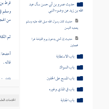
قرط بن 
حديث عمرو بن أبي حسن سأل عبد
الله بن زيد عن وضوء النبي
وسلم ف
من الهج
حديث كان رسول الله صلى الله عليه وسلم
يعجبه التيمن
ثم الكل
حديث إن أمتي يدعون يوم القيامة غرا
محجلين
أحدها :
باب الاستطابة
قاله .
باب السواك
باب المسح على الخفين
الثاني :
النسيئة
}
باب في المذي وغيره
باب الجنابة
الخدمات العلم
ومعنى ال