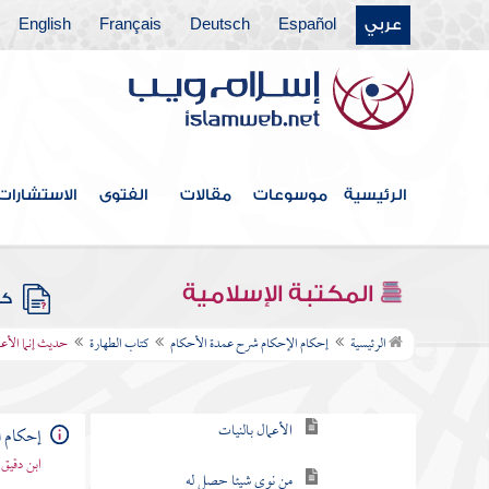
عربي
Español
Deutsch
Français
English
الرئيسية
موسوعات
مقالات
الفتوى
الاستشارات
فهرس الكتاب
المكتبة الإسلامية
كتاب الطهارة
كتب
حديث إنما الأعمال بالنيات
الرئيسية
إحكام الإحكام شرح عمدة الأحكام
كتاب الطهارة
حديث إنما الأعم
ما يتعلق بالجوارح وبالقلوب
الأعمال بالنيات
إحكام ا
ابن دقيق
من نوى شيئا حصل له