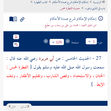
الرئيسية
إحكام الإحكام شرح عمدة الأحكام
كتاب الطهارة
تراجم الأعلام
باب في المذي وغيره
حديث الفطرة خمس
إحكام الإحكام شرح عمدة الأحكام
ابن دقيق العيد - محمد بن علي بن وهب بن مطيع
جزء
صفحة
1
125
27 - الحديث الخامس : عن
أبي هريرة
رضي الله عنه قال :
سمعت رسول الله صلى الله عليه وسلم يقول {
الفطرة خمس :
الختان ، والاستحداد ، وقص الشارب ، وتقليم الأظفار ، ونتف
الإبط .
}
السابق
التالي