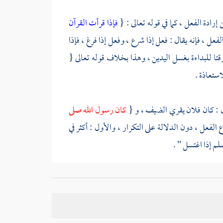
إرادة الفعل ، كما في قوله تعالى : {
فإذا قرأت القرآن
عل ، فإنه يقال : فعل إذا شرع ، وفعل إذا فرغ ، فإذا
ا للبداءة بغسل اليدين ، وهذا بخلاف قوله تعالى {
استعاذة .
قال : كان فلان يقري الضيف ، و {
كان رسول الله صلى
الفعل ، دون الدلالة على التكرار ، والأول : أكثر في
لم إذا اغتسل " .
، أو الإنزال ، وقولها " من الجنابة " في " من " معنى