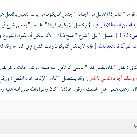
قولها " كان إذا اغتسل من الجنابة " يحتمل أن يكون من باب التعبير بالفعل عن 
بالله من الشيطان الرجيم
} ويحتمل أن يكون قولها " اغتسل " بمعنى شرع في الف
:
132 ]
اغتسل " على " شرع " صح ذلك ; لأنه يمكن أن يكون الشروع وقت
ت القرآن فاستعذ بالله
} فإنه لا يمكن أن يكون وقت الشروع في القراءة وقتا لل
ثاني : يقال " كان يفعل كذا " بمعنى أنه تكرر منه فعله ، وكان عادته ، كما ي
ه وسلم أجود الناس بالخير
} وقد يستعمل " كان " لإفادة مجرد الفعل ; ووقوع 
ل ، وعليه ينبغي حمل الحديث ، وقول
عائشة
" كان رسول الله صلى الله عليه وس
ثالث : قد تطلق " الجنابة " على المعنى الحكمي الذي ينشأ عن التقاء الختانين 
، مجازا عن ابتداء الغاية ، من حيث إن السبب مصدر للمسبب ومنشأ له .
ية