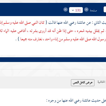
صفحة
131
عائشة
رضي الله عنها قالت {
كان النبي صلى الله عليه وسلم إ
 ثم يخلل بيديه شعره ، حتى إذا ظن أنه قد أروى بشرته ، أفاض عليه الما
رسول الله صلى الله عليه وسلم من إناء واحد ، نغترف منه جميعا
} .
حاشية
على حديث
عائشة
رضي الله عنها من وجوه :