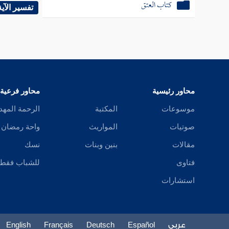
كتاب العتق
الوجه ال
تفسير الآية
عن أبيه
الوجه ا
، يقع ا
محاور رئيسية
محاور فرعية
بالنسبة 
موسوعات
المكتبة
الرحمة المهد
غسلها ع
صوتيات
المواريث
واحة رمضان
مقالات
بنين وبنات
نسك
فقد يقو
فتاوى
للشباب فقط
المغسول
استشارات
يقتضي تغ
مصدرا م
عربي
Español
Deutsch
Français
English