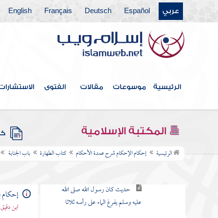
حديث وضعت لرسول الله
عربي
Español
Deutsch
Français
English
صلى الله عليه وسلم وضوء الجنابة
فأكفأ بيمينه على يساره
حديث أيرقد أحدنا وهو جنب
حديث إن الله لا يستحيي من
الحق
الرئيسية
موسوعات
مقالات
الفتوى
الاستشارات
حديث كنت أغسل الجنابة من ثوب
رسول الله صلى الله عليه وسلم فيخرج
المكتبة الإسلامية
إلى الصلاة
كتب
الرئيسية
إحكام الإحكام شرح عمدة الأحكام
كتاب الطهارة
باب الجنابة
حديث إذا جلس بين شعبها الأربع
ثم جهدها فقد وجب الغسل
حديث كان رسول الله صلى الله
إحكام ا
عليه وسلم يفرغ الماء على رأسه ثلاثا
ابن دقيق