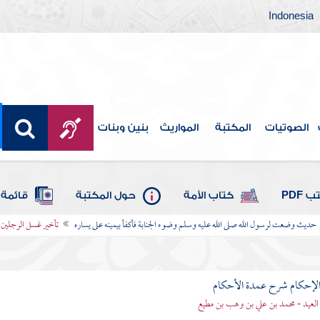
Indonesia
الصوتيات
المكتبة
المواريث
بنين وبنات
 PDF
كتاب الأمة
حول المكتبة
قائمة 
حديث وضعت لرسول الله صلى الله عليه وسلم وضوء الجنابة فأكفأ بيمينه على يساره
تأخير غسل الرجلين 
لإحكام شرح عمدة الأحكام
 العيد - محمد بن علي بن وهب بن مطيع