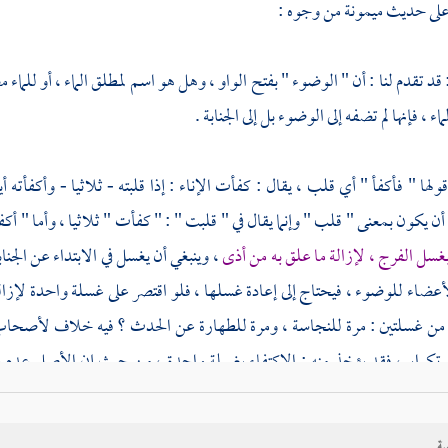
على حديث
ميمونة
من وجوه :
قد تقدم لنا : أن " الوضوء " بفتح الواو ، وهل هو اسم لمطلق الماء ، أو للماء
اء ، فإنها لم تضفه إلى الوضوء بل إلى الجنابة .
 قولها " فأكفأ " أي قلب ، يقال : كفأت الإناء : إذا قلبته - ثلاثيا - وأكفأته 
ن يكون بمعنى " قلب " وإنما يقال في " قلبت " : " كفأت " ثلاثيا ، وأما " 
بغسل الفرج ، لإزالة ما علق به من أذى
، وينبغي أن يغسل في الابتداء عن الجنا
عضاء للوضوء ، فيحتاج إلى إعادة غسلها ، فلو اقتصر على غسلة واحدة لإزالة
د من غسلتين : مرة للنجاسة ، ومرة للطهارة عن الحدث ؟ فيه خلاف لأصحا
 تكرار ، فقد يؤخذ منه : الاكتفاء بغسلة واحدة ، من حيث إن الأصل عدم غ
 لإزالة ما لعله علق باليد من الرائحة ، زيادة في التنظيف .
ية