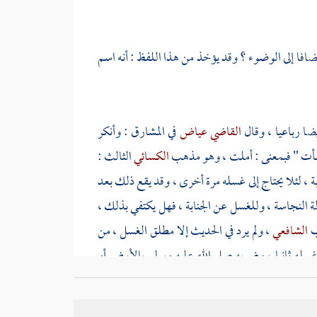
 مضافا إلى الوضوء ؟ وقد يؤخذ من هذا اللفظ : أنه اسم
أيضا رباعيا ، وقال
القاضي عياض
في المشارق : وأنكر
أكفأت " فبمعنى : أملت ، وهو مذهب
الكسائي
الثالث :
بة ، لئلا يحتاج إلى غسله مرة أخرى ، وقد يقع ذلك بعد
 النجاسة ، وللغسل عن الجنابة ، فهل يكتفي بذلك ،
ب
الشافعي
، ولم يرد في الحديث إلا مطلق الغسل ، من
سله ثانيا ، وضربه صلى الله عليه وسلم بالأرض أو