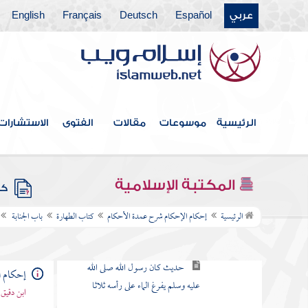
نفض الماء عن الأعضاء
عربي
Español
Deutsch
Français
English
في الغسل والوضوء
حديث أيرقد أحدنا وهو جنب
حديث إن الله لا يستحيي من
الحق
الرئيسية
موسوعات
مقالات
الفتوى
الاستشارات
حديث كنت أغسل الجنابة من ثوب
رسول الله صلى الله عليه وسلم فيخرج
المكتبة الإسلامية
إلى الصلاة
كتب
الرئيسية
إحكام الإحكام شرح عمدة الأحكام
كتاب الطهارة
باب الجنابة
حديث إذا جلس بين شعبها الأربع
ثم جهدها فقد وجب الغسل
حديث كان رسول الله صلى الله
إحكام ا
عليه وسلم يفرغ الماء على رأسه ثلاثا
ابن دقيق