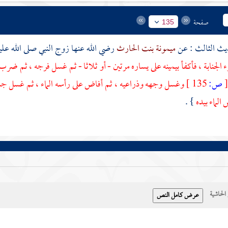
صفحة
135
ميمونة بنت الحارث
رضي الله عنها زوج النبي صلى الله علي
لجنابة ، فأكفأ بيمينه على يساره مرتين - أو ثلاثا - ثم غسل فرجه ، ثم ضرب
[
ص:
135 ]
وغسل وجهه وذراعيه ، ثم أفاض على رأسه الماء ، ثم غسل جسده
لماء بيده
} .
حاشية