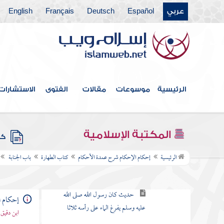
حديث وضعت لرسول الله
عربي
Español
Deutsch
Français
English
صلى الله عليه وسلم وضوء الجنابة
فأكفأ بيمينه على يساره
حديث أيرقد أحدنا وهو جنب
حديث إن الله لا يستحيي من
الحق
الرئيسية
موسوعات
مقالات
الفتوى
الاستشارات
حديث كنت أغسل الجنابة من ثوب
رسول الله صلى الله عليه وسلم فيخرج
المكتبة الإسلامية
إلى الصلاة
كتب
الرئيسية
إحكام الإحكام شرح عمدة الأحكام
كتاب الطهارة
باب الجنابة
حديث إذا جلس بين شعبها الأربع
ثم جهدها فقد وجب الغسل
حديث كان رسول الله صلى الله
إحكام ا
عليه وسلم يفرغ الماء على رأسه ثلاثا
ابن دقيق