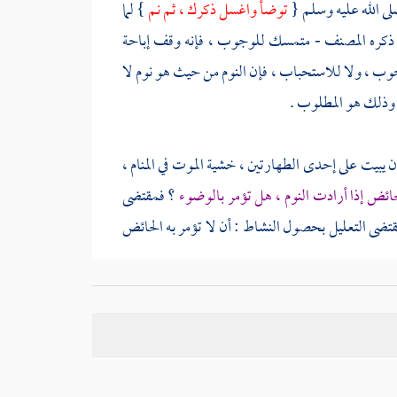
ى الله عليه وسلم {
توضأ واغسل ذكرك ، ثم نم
} لما
ذي ذكره المصنف - متمسك للوجوب ، فإنه وقف إباحة
وجوب ، ولا للاستحباب ، فإن النوم من حيث هو نوم لا
 وذلك هو المطلوب .
أن يبيت على إحدى الطهارتين ، خشية الموت في المنام ،
حائض إذا أرادت النوم ، هل تؤمر بالوضوء
؟ فمقتضى
مقتضى التعليل بحصول النشاط : أن لا تؤمر به الحائض
فنفى الحكم لانتفائها ، ويحتمل أن يكون لم يراعها ،
ير ما ذكرناه ، والله أعلم .