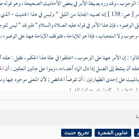
: الوجوب ، وقد ورد بصيغة الأمر في بعض الأحاديث الصحيحة ، وهو قوله صل
ر
[
ص:
138 ]
إنه تصيبه الجنابة من الليل " وليس في هذا الحديث - ال
لى الوضوء ، فإن هذا الأمر في قوله عليه الصلاة والسلام " فليرقد " ليس لل
ه وجوب ولا استحباب ، فإذا هو للإباحة ، فتتوقف الإباحة ههنا على الوضوء ،
الوا : إن الأمر ههنا على الوجوب ، اختلفوا في علة هذا الحكم ، فقيل : علته 
لته أن ينشط إلى الغسل إذا نال الماء أعضاءه ، وبنوا على هاتين العلتين : أن
ال
بالمبيت على إحدى الطهارتين : أن تتوضأ الحائض ; لأن المعنى موجود فيها و
ا لو نشطت لم يمكنها رفع حدثها بالغسل .
ص
الشافعي
على أنه ليس ذلك على الحائض ، فيحتمل أن يكون راعى هذه العلة ، 
ية
كم ; لأنه رأى أن أمر الجنب به تعبد ، ولا يقاس عليه غيره ، أو رأى علة أخرى غ
عناوين الشجرة
تخريج حديث