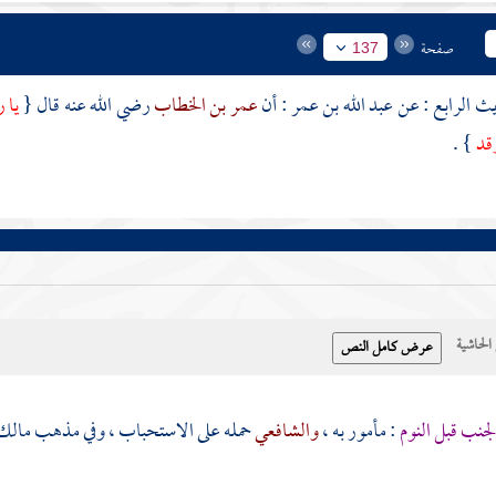
صفحة
137
عبد الله بن عمر
: أن
عمر بن الخطاب
رضي الله عنه قال {
يا 
قد
} .
حاشية
جنب قبل النوم
: مأمور به ،
والشافعي
حمله على الاستحباب ، وفي مذهب
مالك