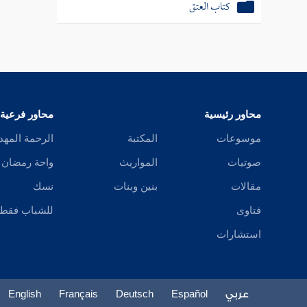
كتاب العتق
محاور رئيسية
محاور فرعية
موسوعات
المكتبة
الرحمة المهد
صوتيات
المواريث
واحة رمضان
مقالات
بنين وبنات
نسك
فتاوى
للشباب فقط
استشارات
عربي
Español
Deutsch
Français
English