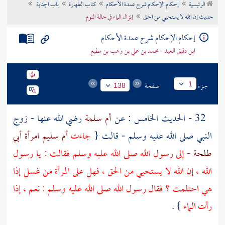
الرئيسية
إحكام الإحكام شرح عمدة الأحكام
كتاب الطهارة
باب الجنابة
تراجم الأعلام
حديث إن الله لا يستحيي من الحق
إنزال الماء في حالة النوم
إحكام الإحكام شرح عمدة الأحكام
ابن دقيق العيد - محمد بن علي بن وهب بن مطيع
جزء
صفحة
1
138
32 - الحديث الخامس : عن
أم سلمة
رضي الله عنها - زوج
النبي صلى الله عليه وسلم - قالت {
جاءت
أم سليم امرأة أبي
طلحة
- إلى رسول الله صلى الله عليه وسلم فقالت : يا رسول
الله ، إن الله لا يستحيي من الحق ، فهل على المرأة من غسل إذا
هي احتلمت ؟ فقال رسول الله صلى الله عليه وسلم : نعم ، إذا
رأت الماء
} .