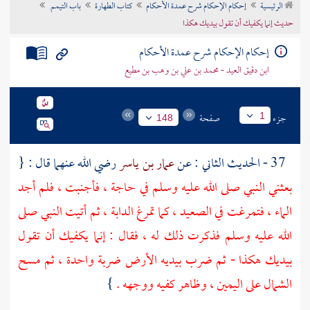
الرئيسية
إحكام الإحكام شرح عمدة الأحكام
كتاب الطهارة
باب التيمم
تراجم الأعلام
حديث إنما يكفيك أن تقول بيديك هكذا
إحكام الإحكام شرح عمدة الأحكام
ابن دقيق العيد - محمد بن علي بن وهب بن مطيع
جزء
صفحة
1
148
37 - الحديث الثاني : عن
عمار بن ياسر
رضي الله عنهما قال : {
بعثني النبي صلى الله عليه وسلم في حاجة ، فأجنبت ، فلم أجد
الماء ، فتمرغت في الصعيد ، كما تمرغ الدابة ، ثم أتيت النبي صلى
الله عليه وسلم فذكرت ذلك له ، فقال : إنما يكفيك أن تقول
بيديك هكذا - ثم ضرب بيديه الأرض ضربة واحدة ، ثم مسح
الشمال على اليمين ، وظاهر كفيه ووجهه .
}