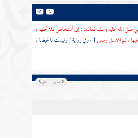
بي صلى الله عليه وسلم فقالت : إني أستحاض فلا أطهر ،
فيها ، ثم اغتسلي وصلي
} ، وفي رواية " وليست بالحيضة ،
السابق
التالي