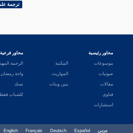
للمبالغة
ترجمة علم
محاور رئيسية
محاور فرعية
الرابع 
موسوعات
المكتبة
الرحمة المهد
طهارة كب
صوتيات
المواريث
واحة رمضان
يرتفع عن
مقالات
بنين وبنات
نسك
عن عدم 
فتاوى
للشباب فقط
فتعين حم
استشارات
وقرب ب
الخامس 
عربي
Español
Deutsch
Français
English