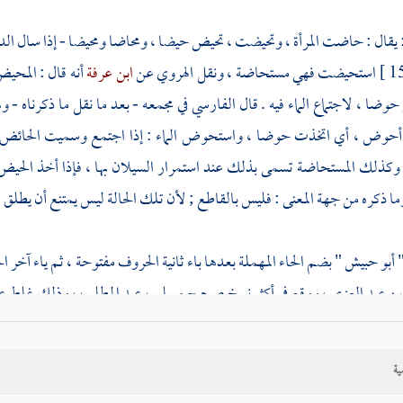
يقال : حاضت المرأة ، وتحيضت ، تحيض حيضا ، ومحاضا ومحيضا - إذا سال الدم م
استحيضت فهي مستحاضة ، ونقل
الهروي
عن
ابن عرفة
أنه قال : المحي
وضا ، لاجتماع الماء فيه . قال
الفارسي
في مجمعه - بعد ما نقل ما ذكرناه -
ض ، أي اتخذت حوضا ، واستحوض الماء : إذا اجتمع وسميت الحائض حائضا
 وكذلك المستحاضة تسمى بذلك عند استمرار السيلان بها ، فإذا أخذ الح
ا ذكره من جهة المعنى : فليس بالقاطع ; لأن تلك الحالة ليس يمتنع أن يطلق عل
"
أبو حبيش
" بضم الحاء المهملة بعدها باء ثانية الحروف مفتوحة ، ثم ياء آخ
بن عبد العزى
، ووقع في أكثر نسخ صحيح
مسلم
،
عبد المطلب
، وذلك غلط عند
: قولها " أستحاض " قد تقدم
معنى الاستحاضة
فيقال منه : استحيضت المرأة 
ية
نفست المرأة " و " نتجت الناقة " وأصل الكلمة : من الحيض ، والزوائد التي ل