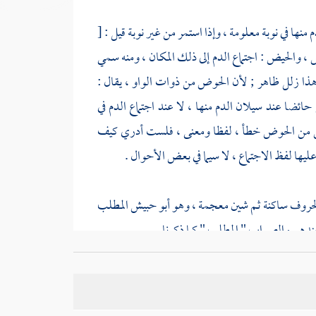
نها في نوبة معلومة ، وإذا استمر من غير نوبة قيل :
[
ض ، والحيض : اجتماع الدم إلى ذلك المكان ، ومنه سمي
 وهذا زلل ظاهر ; لأن الحوض من ذوات الواو ، يقال :
 عند سيلان الدم منها ، لا عند اجتماع الدم في
يض من الحوض خطأ ، لفظا ومعنى ، فلست أدري كيف
يها لفظ الاجتماع ، لا سيما في بعض الأحوال .
ر الحروف ساكنة ثم شين معجمة ، وهو
أبو حبيش المطلب
هم والصواب " المطلب " كما ذكرنا .
، مبنيا للمفعول ، ولم يبن هذا الفعل للفاعل ، كما في
حقتها للمبالغة ، كما يقال : قر في المكان ، ثم يزاد