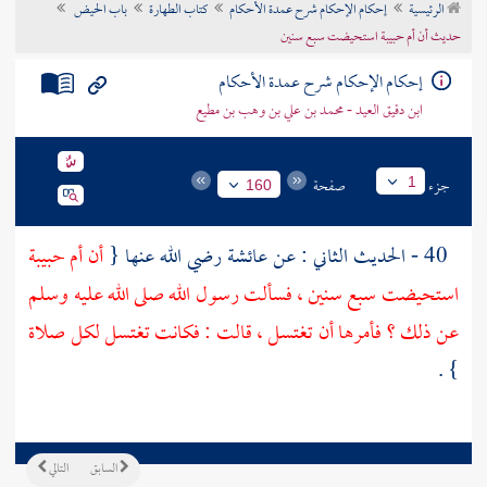
الرئيسية
إحكام الإحكام شرح عمدة الأحكام
كتاب الطهارة
باب الحيض
تراجم الأعلام
حديث أن أم حبيبة استحيضت سبع سنين
إحكام الإحكام شرح عمدة الأحكام
ابن دقيق العيد - محمد بن علي بن وهب بن مطيع
جزء
صفحة
1
160
40 - الحديث الثاني : عن
عائشة
رضي الله عنها {
أن
أم حبيبة
استحيضت سبع سنين ، فسألت رسول الله صلى الله عليه وسلم
عن ذلك ؟ فأمرها أن تغتسل ، قالت : فكانت تغتسل لكل صلاة
} .
السابق
التالي