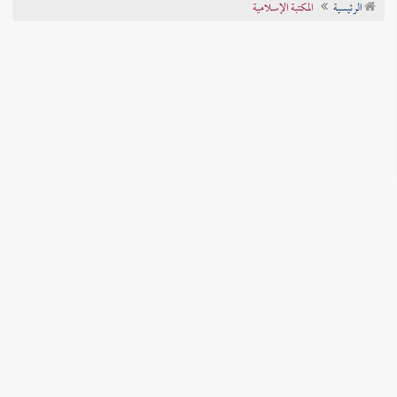
الرئيسية
المكتبة الإسلامية
تراجم الأعلام