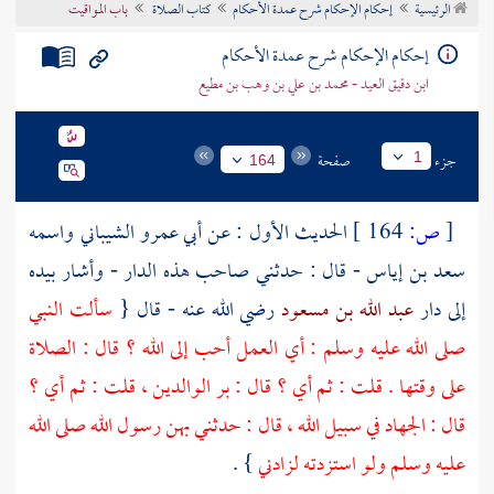
الرئيسية
إحكام الإحكام شرح عمدة الأحكام
كتاب الصلاة
باب المواقيت
تراجم الأعلام
إحكام الإحكام شرح عمدة الأحكام
ابن دقيق العيد - محمد بن علي بن وهب بن مطيع
جزء
صفحة
1
164
[
ص:
164 ]
الحديث الأول : عن
أبي عمرو الشيباني واسمه
سعد بن إياس
- قال : حدثني صاحب هذه الدار - وأشار بيده
إلى دار
عبد الله بن مسعود
رضي الله عنه - قال {
سألت النبي
صلى الله عليه وسلم : أي العمل أحب إلى الله ؟ قال : الصلاة
على وقتها . قلت : ثم أي ؟ قال : بر الوالدين ، قلت : ثم أي ؟
قال : الجهاد في سبيل الله ، قال : حدثني بهن رسول الله صلى الله
عليه وسلم ولو استزدته لزادني
} .