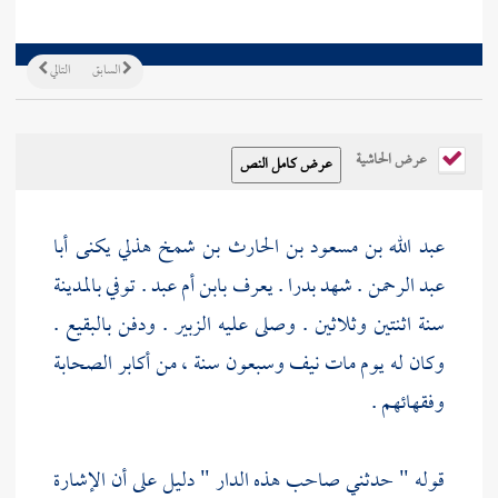
السابق
التالي
عرض الحاشية
عبد الله بن مسعود بن الحارث بن شمخ هذلي يكنى أبا
عبد الرحمن
. شهد بدرا . يعرف بابن أم عبد . توفي
بالمدينة
سنة اثنتين وثلاثين . وصلى عليه
الزبير
. ودفن
بالبقيع
.
وكان له يوم مات نيف وسبعون سنة ، من أكابر الصحابة
وفقهائهم .
قوله " حدثني صاحب هذه الدار " دليل على أن الإشارة