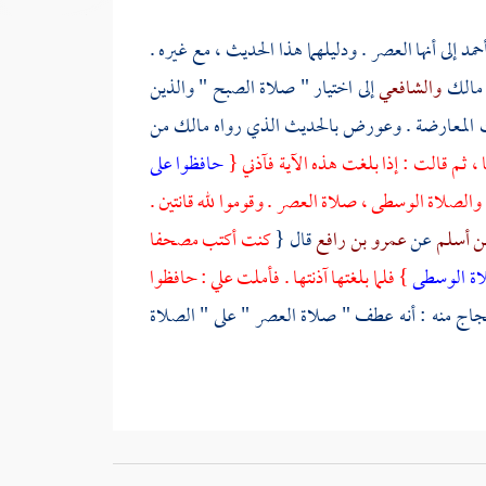
حمد
إلى أنها العصر . ودليلهما هذا الحديث ، مع غيره .
مالك
والشافعي
إلى اختيار " صلاة الصبح " والذين
ك المعارضة . وعورض بالحديث الذي رواه
مالك
من
، ثم قالت : إذا بلغت هذه الآية فآذني {
حافظوا على
 والصلاة الوسطى ، صلاة العصر . وقوموا لله قانتين .
بن أسلم
عن
عمرو بن رافع
قال {
كنت أكتب مصحفا
اة الوسطى
} فلما بلغتها آذنتها . فأملت علي : حافظوا
جاج منه : أنه عطف " صلاة العصر " على " الصلاة