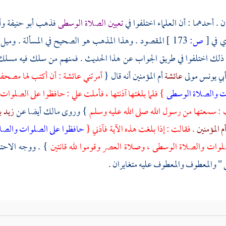
ن . أحدهما : أن العلماء اختلفوا في
تعيين الصلاة الوسطى
فذهب
أبو حنيفة
وأ
ي في
[
ص:
173 ]
المقصود . وهذا المذهب هو الصحيح في المسألة . وميل
 ذلك اختلفوا في طريق الجواب عن هذا الحديث . فمنهم من سلك فيه مسل
بي يونس مولى
عائشة
أم المؤمنين أنه قال {
أمرتني
عائشة
: أن أكتب لها مصحفا 
ت والصلاة الوسطى
} فلما بلغتها آذنتها ، فأملت علي : حافظوا على الصلوات
 : سمعتها من رسول الله صلى الله عليه وسلم
} وروى
مالك
أيضا عن
زيد 
 المؤمنين
. فقالت : إذا بلغت هذه الآية فآذني {
حافظوا على الصلوات والصل
لوات والصلاة الوسطى ، وصلاة العصر وقوموا لله قانتين
} . ووجه الاحت
" والمعطوف والمعطوف عليه متغايران .