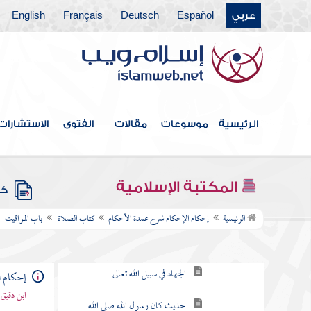
عربي
Español
Deutsch
Français
English
فهرس الكتاب
كتاب الطهارة
الرئيسية
موسوعات
مقالات
الفتوى
الاستشارات
كتاب الصلاة
باب المواقيت
المكتبة الإسلامية
كتب
بر الوالدين
الرئيسية
إحكام الإحكام شرح عمدة الأحكام
كتاب الصلاة
باب المواقيت
الجهاد في سبيل الله تعالى
حديث كان رسول الله صلى الله
إحكام ا
عليه وسلم يصلي الفجر فيشهد معه نساء
ابن دقيق