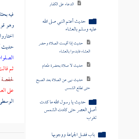
حديث أعتم النبي صلى الله
فيه بحثا
عليه وسلم بالعشاء
وهو قو
حديث إذا أقيمت الصلاة وحضر
اختاروا
العشاء فابدءوا بالعشاء
حديث
أ
حديث لا صلاة بحضرة طعام
الصلوا
حديث نهى عن الصلاة بعد الصبح
ثم قالت
حتى تطلع الشمس
لحفصة أم
حديث يا رسول الله ما كدت
على الص
أصلي العصر حتى كادت الشمس
الوسطى 
تغرب
باب فضل الجماعة ووجوبها
باب الأذان