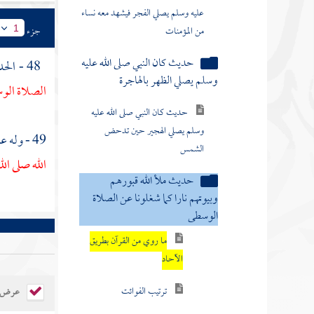
من المؤمنات
حديث كان النبي صلى الله عليه
جزء
1
وسلم يصلي الظهر بالهاجرة
48 - الحديث الخامس : عن
حديث كان النبي صلى الله عليه
الصلاة ال
وسلم يصلي الهجير حين تدحض
الشمس
49 - وله عن
حديث ملأ الله قبورهم
الله صلى ال
وبيوتهم نارا كما شغلونا عن الصلاة
الوسطى
ما روي من القرآن بطريق
الآحاد
ترتيب الفوائت
الدعاء على الكفار
عرض ال