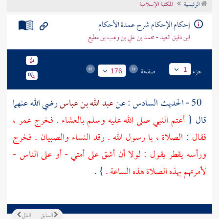
الرئيسية
المكتبة الإسلامية
تراجم الأعلام
إحكام الإحكام شرح عمدة الأحكام
ابن دقيق العيد - محمد بن علي بن وهب بن مطيع
جزء
صفحة
1
176
50 - الحديث السادس : عن
عبد الله بن عباس
رضي الله عنهما
قال {
أعتم النبي صلى الله عليه وسلم بالعشاء . فخرج
عمر
،
فقال : الصلاة ، يا رسول الله . رقد النساء والصبيان . فخرج
ورأسه يقطر يقول : لولا أن أشق على أمتي - أو على الناس -
لأمرتهم بهذه الصلاة هذه الساعة .
} .
السابق
التالي